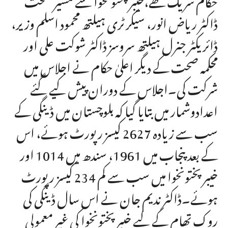
ڈاکٹر ریاض انور، سیکرٹری ہیلتھ محمود اسلم وزیر،
ڈائریکٹر جنرل ہیلتھ سروسز ڈاکٹر شوکت علی اور
محکمہ صحت کے دیگر اعلیٰ حکام نے اجلاس میں
شرکت کی۔اجلاس کے دوران پیش کیے گئے
اعدادوشمار میں بتایا گیا کہ بلوچستان میں ڈینگی کے
سب سے زیادہ 2627 کیسز رپورٹ ہوئے، اس
کے بعد پنجاب میں 1961، سندھ میں 1014 اور
خیبر پختونخوا میں سب سے کم 234 کیسز رپورٹ
ہوئے۔ڈاکٹر ندیم جان نے اس سال ڈینگی کی
روک تھام کے لیے خیبرپختونخوا کی غیر معمولی