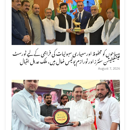
سیاحوں کو محفوظ اور معیاری سہولیات کی فراہمی کے لیے ٹورسٹ
فیسلیٹیشن سنٹرز اور ٹورازم پولیس فعال ہیں، ملک عدیل اقبال
August 7, 2026