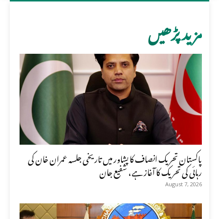
مزید پڑھیں
پاکستان تحریک انصاف کا پشاور میں تاریخی جلسہ عمران خان کی
رہائی کی تحریک کا آغاز ہے، شفیع جان
August 7, 2026