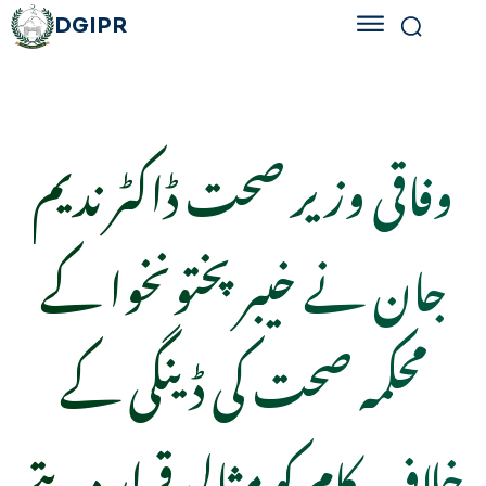
DGIPR
وفاقی وزیر صحت ڈاکٹر ندیم
جان نے خیبرپختونخوا کے
محکمہ صحت کی ڈینگی کے
خلاف کام کو مثالی قرار دیتے