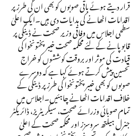
قرار دیتے ہوئے باقی صوبوں کو بھی ان کی طرز پر
اقدامات اٹھانے کی ہدایات دی ہیں۔ایک اعلیٰ
سطحی اجلاس میں وفاقی وزیر صحت نے ڈینگی پر
قابو پانے کے لئے محکمہ صحت خیبر پختونخوا کی
قیادت کی موثر اور بروقت کوششوں کو خراج
تحسین پیش کرتے ہوئے کہا ہے کہ دوسرے
صوبوں کو بھی خیبرپختونخوا کی طرز پر ڈینگی کے
خلاف اقدامات اٹھانے چاہئیں۔اجلاس میں
تمام صوبائی وزرائے صحت، سیکریٹریز، ڈائریکٹر
جنرل ہیلتھ سروسزز اور محکمہ صحت کے اعلیٰ
حکام شریک تھے،خیبرپختونخوا سے مشیر صحت