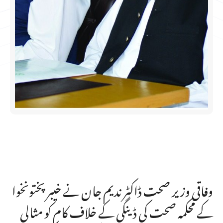
وفاقی وزیر صحت ڈاکٹر ندیم جان نے خیبرپختونخوا
کے محکمہ صحت کی ڈینگی کے خلاف کام کو مثالی