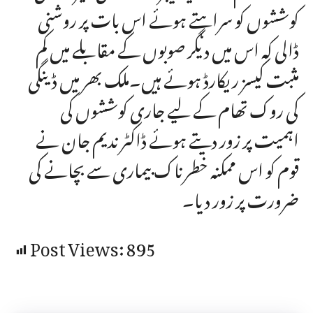
کوششوں کو سراہتے ہوئے اس بات پر روشنی
ڈالی کہ اس میں دیگر صوبوں کے مقابلے میں کم
مثبت کیسز ریکارڈ ہوئے ہیں۔ملک بھر میں ڈینگی
کی روک تھام کے لیے جاری کوششوں کی
اہمیت پر زور دیتے ہوئے ڈاکٹر ندیم جان نے
قوم کو اس ممکنہ خطرناک بیماری سے بچانے کی
ضرورت پر زور دیا۔
Post Views:
895