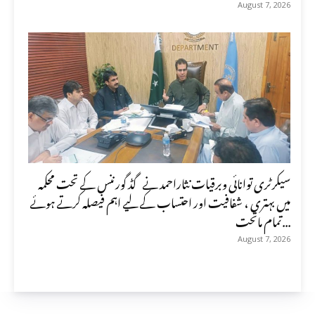
August 7, 2026
سیکرٹری توانائی وبرقیات نثاراحمد نے گڈ گورننس کے تحت محکمہ
میں بہتری ، شفافیت اور احتساب کے لیے اہم فیصلہ کرتے ہوئے
تمام ماتحت...
August 7, 2026