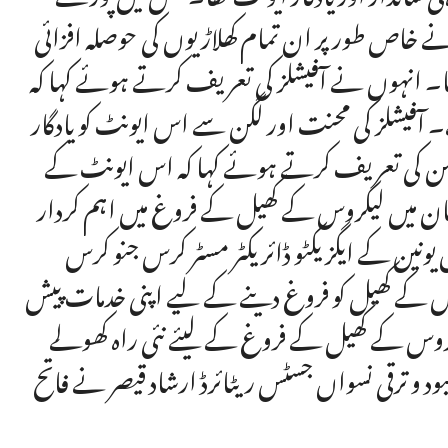
خاص طور پر ان تمام کھلاڑیوں کی حوصلہ افزائی
یا۔ انہوں نے آفیشلز کی تعریف کرتے ہوئے کہا کہ
۔ آفیشلز کی محنت اور لگن سے اس ایونٹ کو یادگار
ریشن کی تعریف کرتے ہوئے کہا کہ اس ایونٹ کے
ستان میں لیکروس کے کھیل کے فروغ میں اہم کردار
ونین کے ایگزیکٹو ڈائریکٹر مسٹر کرس جنو کرس
روس کے کھیل کو فروغ دینے کے لیے اپنی خدمات پیش
یکروس کے کھیل کے فروغ کے لیئے نئی راہ کھولے
د و ترقی نسواں جسٹس ریٹائرڈ ارشاد قیصر نے فاتح