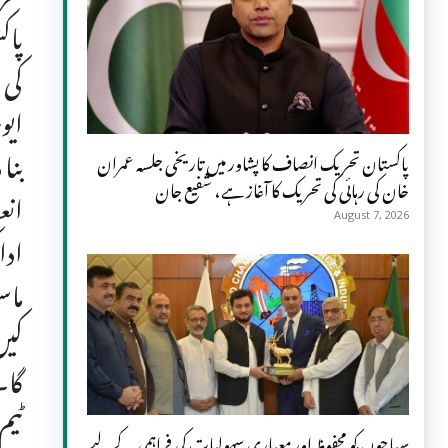
پاک
کی 
ایو
بنا
پاکستان تحریک انصاف کا پشاور میں تاریخی جلسہ عمران
خان کی رہائی کی تحریک کا آغاز ہے، شفیع جان
انع
August 7, 2026
ادا
ماس
کیں
گا۔
ٹیم
سیاحوں کو محفوظ اور معیاری سہولیات کی فراہمی کے لیے