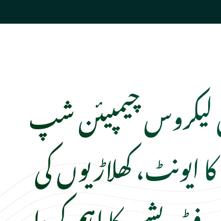
 لیکروس چیمپیئن شپ
 کا ایونٹ، کھلاڑیوں کی
 فیڈریشن کا اہم کردار