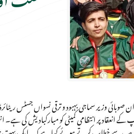
ان صوبائی وزیر سماجی بہبود و ترقی نسواں جسٹس ریٹائر
کے انعقاد پر انتظامی کمیٹی کو مبارکباد یش کی ہے۔ 
یب سے خطاب کرتے ہوئے کہا ہے کہ یہ ایک بہت ہی 