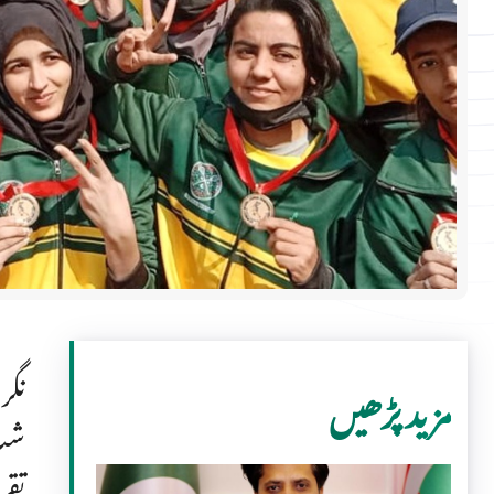
نگر
مزید پڑھیں
شپ 
تقر