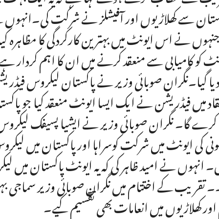
ستان سے کھلاڑیوں اور آفیشلز نے شرکت کی۔انہوں نے 
جنہوں نے اس ایونٹ میں بہترین کارکردگی کا مظاہرہ ک
نٹ کو کامیابی سے منعقد کرنے میں ان کا اہم کردار ہے
 دیا گیا۔نگران صوبائی وزیر نے پاکستان لیکروس فیڈ
قاد میں فیڈریشن نے ایک ایسا ایونٹ منعقد کیا جو پاک
 کرے گا۔ نگران صوبائی وزیر نے ایشیا پسیفک لیکروس ی
ونی کی ایونٹ میں شرکت کوسراہا اور پاکستان میں لیک
۔ انہوں نے امید ظاہر کی کہ یہ ایونٹ پاکستان میں ل
۔ تقریب کے اختتام میں نگران صوبائی وزیر سماجی بہبو
 اور کھلاڑیوں میں انعامات بھی تقسیم کیے۔