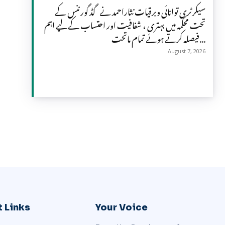
سیکرٹری توانائی وبرقیات نثاراحمد نے گڈ گورننس کے
تحت محکمہ میں بہتری ، شفافیت اور احتساب کے لیے اہم
فیصلہ کرتے ہوئے تمام ماتحت...
August 7, 2026
 Links
Your Voice