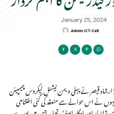
January 25, 2024
Admin ICT-Cell
ڈ ارشاد قیصر نے پہلی ویمن نیشنل لیکروس چیمپیئن
انہوں نے اس حوالے سے منعقد کی گئی اختتامی
شاندار اور یادگار ایونٹ تھا۔ جس میں پورے