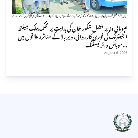
صوبائی وزیر فضل شکور خان کی ہدایت پر محکمہ پبلک ہیلتھ
انجینئرنگ کی فوری کارروائی، دیر بالا کے متاثرہ علاقوں میں
موبائل واٹر ٹیسٹنگ...
August 6, 2026