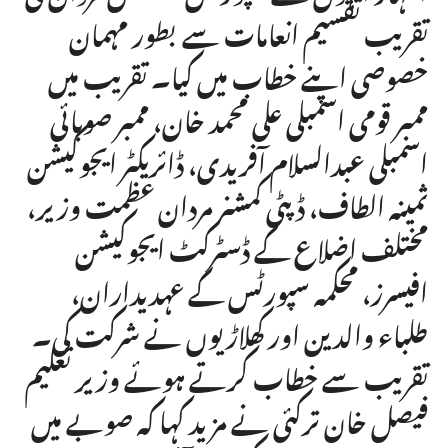
تقریب تقسیم انعامات سے بطور مہمان
خصوصی اپنے خطاب میں کیا۔ تقریب میں
ممبر قومی اسمبلی علی محمد خان، ممبر صوبائی
اسمبلی عبدالسلام آفریدی، ڈائریکٹر ایجوکیشن
ثمینہ الطاف، ڈپٹی کمشنر مردان عظمت وزیر،
مختلف اضلاع کے ڈسٹرکٹ ایجوکیشن
افیسرز، محکمہ سپورٹس کے عہدیداران،
طلباء والدین اور کھلاڑیوں نے شرکت کی۔
تقریب سے خطاب کرتے ہوئے وزیر تعلیم
فیصل خان ترکئی نے مزید کہا کہ صوبے میں