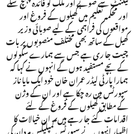
ٹیلنٹ سے صوبے اور ملک کو فائدہ پہنچ سکے
اور محکمہ تعلیم میں کھیلوں کے فروغ اور
مواقعوں کی فراہمی کے لیے صوبائی وزیر
کھیل کے ساتھ بھی مختلف منصوبوں پر بات
چیت جا ری ہے جس سے ہمارے سکولوں
کے بچے مستفید ہوں گے انہوں نے کہا کہ
ہمارا پارٹی لیڈر عمران خان خود ایک مایا ناز
سپورٹس مین رہ چکا ہے اور ان کے وژن
کے مطابق کھیلوں کے فروغ کے لئے
اقدامات کئے جا رہے ہیں۔ ان خیالات کا
اظہار انہوں نے سپورٹس کمپلیکس مردان کی