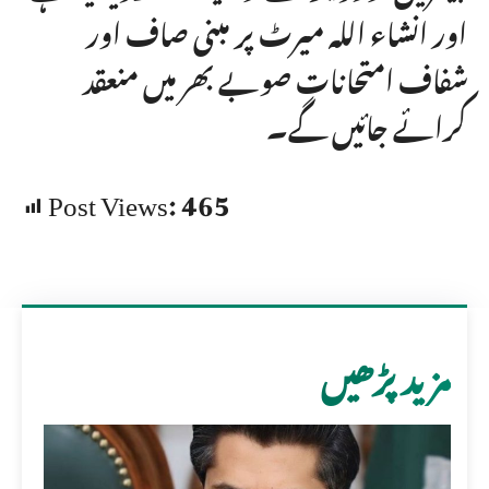
اور انشاء اللہ میرٹ پر مبنی صاف اور
شفاف امتحانات صوبے بھر میں منعقد
کرائے جائیں گے۔
Post Views:
465
مزید پڑھیں