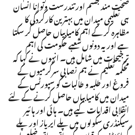
صحت مند جسم اور تندرست وتوانا انسان
ہی تعلیمی میدان میں بہترین کارکردگی کا
مظاہرہ کر کے اہم کامیابیاں حاصل کر سکتا
ہے اور یہ دونوں شعبے حکومت کی اہم
ترجیحات میں شامل ہیں۔ انہوں نے کہا کہ
محکمہ تعلیم نے ہم نصابی سرگرمیوں کے
فروغ اور طلبہ و طالبات کو سپورٹس کے
میدان میں کامیابیاں حاصل کرنے کے لئے
انقلابی اقدامات کیے ہیں۔ ہائی اور ہائیر
سیکنڈری سکولوں میں پلے ایریاز اور پلے
گراؤنڈز کے قیام کے ساتھ ساتھ ضلعی اور