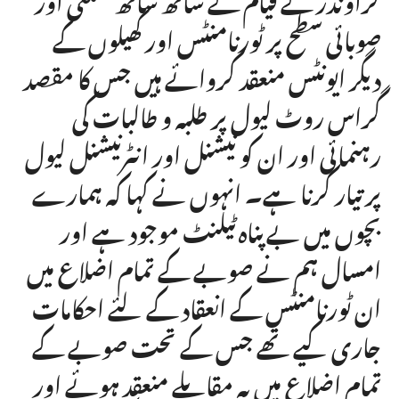
صوبائی سطح پر ٹورنامنٹس اور کھیلوں کے
دیگر ایونٹس منعقد کروائے ہیں جس کا مقصد
گراس روٹ لیول پر طلبہ و طالبات کی
رہنمائی اور ان کو نیشنل اور انٹرنیشنل لیول
پر تیار کرنا ہے۔ انہوں نے کہا کہ ہمارے
بچوں میں بے پناہ ٹیلنٹ موجود ہے اور
امسال ہم نے صوبے کے تمام اضلاع میں
ان ٹورنامنٹس کے انعقاد کے لئے احکامات
جاری کیے تھے جس کے تحت صوبے کے
تمام اضلاع میں یہ مقابلے منعقد ہوئے اور