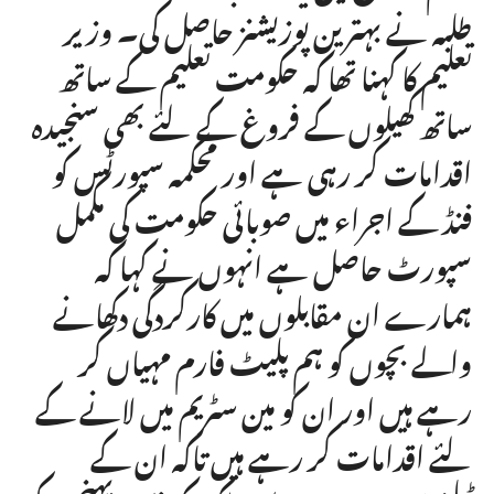
طلبہ نے بہترین پوزیشنز حاصل کی۔ وزیر
تعلیم کا کہنا تھا کہ حکومت تعلیم کے ساتھ
ساتھ کھیلوں کے فروغ کے لئے بھی سنجیدہ
اقدامات کر رہی ہے اور محکمہ سپورٹس کو
فنڈ کے اجراء میں صوبائی حکومت کی مکمل
سپورٹ حاصل ہے انہوں نے کہا کہ
ہمارے ان مقابلوں میں کارکردگی دکھانے
والے بچوں کو ہم پلیٹ فارم مہیاں کر
رہے ہیں اور ان کو مین سٹریم میں لانے کے
لئے اقدامات کر رہے ہیں تاکہ ان کے