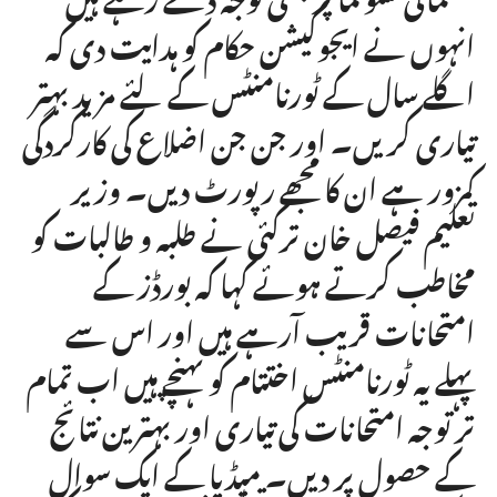
انہوں نے ایجوکیشن حکام کو ہدایت دی کہ
اگلے سال کے ٹورنامنٹس کے لئے مزید بہتر
تیاری کریں۔ اور جن جن اضلاع کی کارکردگی
کمزور ہے ان کا مجھے رپورٹ دیں۔ وزیر
تعلیم فیصل خان ترکئی نے طلبہ و طالبات کو
مخاطب کرتے ہوئے کہا کہ بورڈز کے
امتحانات قریب آرہے ہیں اور اس سے
پہلے یہ ٹورنامنٹس اختتام کو پہنچے ہیں اب تمام
تر توجہ امتحانات کی تیاری اور بہترین نتائج
کے حصول پر دیں۔ میڈیا کے ایک سوال