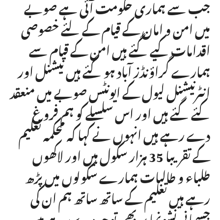
جب سے ہماری حکومت آئی ہے صوبے
میں امن و امان کے قیام کے لئے خصوصی
اقدامات کیے گئے ہیں امن کے قیام سے
ہمارے گراؤنڈز آباد ہو گئے ہیں نیشنل اور
انٹرنیشنل لیول کے ایونٹس صوبے میں منعقد
کئے گئے ہیں اور اس سلسلے کو ہم فروغ
دے رہے ہیں انہوں نے کہا کہ محکمہ تعلیم
کے تقریبا 35 ہزار سکول ہیں اور لاکھوں
طلباء و طالبات ہمارے سکولوں میں پڑھ
رہے ہیں تعلیم کے ساتھ ساتھ ہم ان کی
جسمانی نشونما پر بھی توجہ دے رہے ہیں