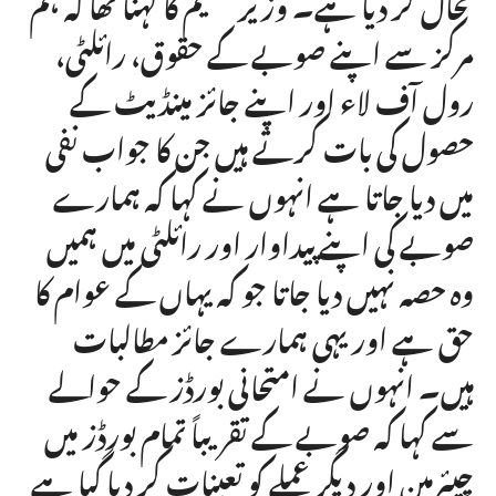
محال کر دیا ہے۔ وزیر تعلیم کا کہنا تھا کہ ہم
مرکز سے اپنے صوبے کے حقوق، رائلٹی،
رول آف لاء اور اپنے جائز مینڈیٹ کے
حصول کی بات کرتے ہیں جن کا جواب نفی
میں دیا جاتا ہے انہوں نے کہا کہ ہمارے
صوبے کی اپنے پیداوار اور رائلٹی میں ہمیں
وہ حصہ نہیں دیا جاتا جو کہ یہاں کے عوام کا
حق ہے اور یہی ہمارے جائز مطالبات
ہیں۔ انہوں نے امتحانی بورڈز کے حوالے
سے کہا کہ صوبے کے تقریباً تمام بورڈز میں
چیئرمین اور دیگر عملے کو تعینات کر دیا گیا ہے