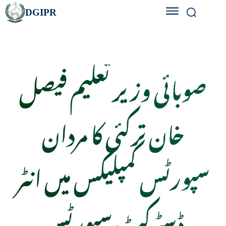
DGIPR
صوبائی وزیر تعلیم فیصل
خان ترکئی کا مردان
سپورٹس کمپلیکس میں انٹر
ڈسٹرکٹ سپورٹس