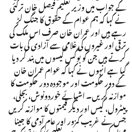
کے جواب میں وزیر تعلیم فیصل خان ترکئی
نے کہا کہ ہم عوام کے حقوق کا جنگ لڑ
رہے ہیں اور عمران خان صرف اس ملک کی
ترقی اور غیروں کی غلامی سے آزادی کی بات
کرتے ہیں جن کو بوگس کیسوں میں بند کر دیا
گیا ہے انہوں نے کہا کہ عوام عمران خان
کے دور حکومت اور موجودہ دور حکومت کا
موازنہ کریں۔ اشیائے خوردونوش، بجلی،
پیٹرول، گیس اور دیگر قیمتوں کا موازنہ کریں
جس نے غریب کمزور اور عام آدمی کا جینا