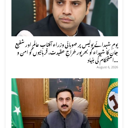
یومِ شہدائے پولیس پر صوبائی وزراء آفتاب عالم اور شفیع
جان کا شہداء کو بھرپور خراجِ عقیدت، قربانیوں کو امن و
استحکام کی بنیاد...
August 6, 2026