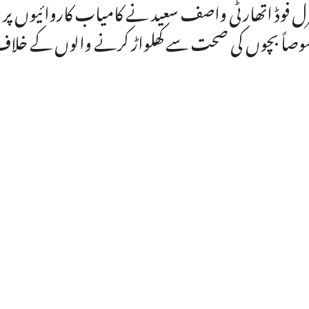
ل فوڈ اتھارٹی واصف سعید نے کامیاب کاروائیوں پر ان
صاً بچوں کی صحت سے کھلواڑ کرنے والوں کے خلاف 