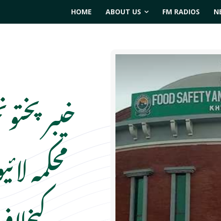
HOME
ABOUT US
FM RADIOS
N
خیبرپختون
محکمہ لائ
کیخلاف