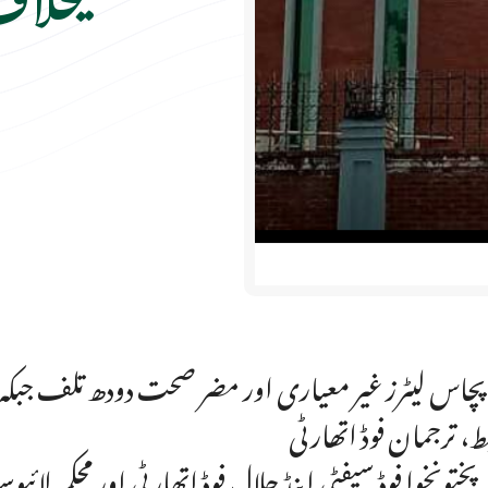
، ترجمان فوڈ اتھارٹی
رپختونخوا فوڈ سیفٹی اینڈ حلال فوڈ اتھارٹی اور محکمہ لا