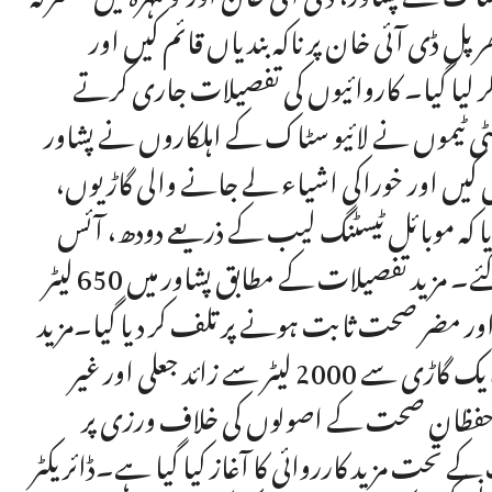
پل ڈی آئی خان پر ناکہ بندیاں قائم کیں اور
کر لیا گیا۔ کاروائیوں کی تفصیلات جاری کرتے
یفٹی ٹیموں نے لائیو سٹاک کے اہلکاروں نے پشاور
ں کیں اور خوراکی اشیاء لے جانے والی گاڑیوں،
ایا کہ موبائل ٹیسٹنگ لیب کے ذریعے دودھ، آئس
کریم اور دیگر خوراکی اشیاء سے نمونے لے کر چیک کیے گئے۔ مزید تفصیلات کے مطابق پشاور میں 650 لیٹر
ودھ غیر معیاری اور مضر صحت ثابت ہونے پر تلف کر دیا گیا۔مزید
برآں، نوشہرہ کی ٹیم نے جی ٹی روڈ پر ناکہ بندی کے دوران ایک گاڑی سے 2000 لیٹر سے زائد جعلی اور غیر
ے، حفظان صحت کے اصولوں کی خلاف ورزی پر
کے تحت مزید کارروائی کا آغاز کیا گیا ہے۔ڈائریکٹر