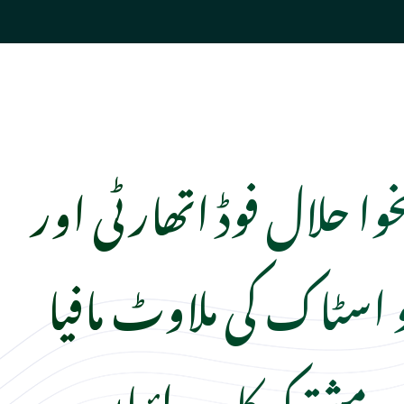
خوا حلال فوڈ اتھارٹی اور
یو اسٹاک کی ملاوٹ مافیا
 مشترکہ کارروائیاں