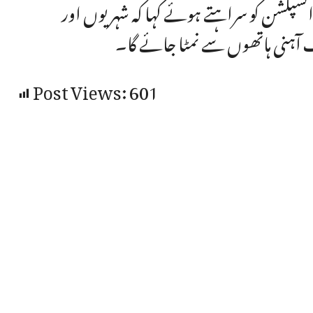
سپکشن کو سراہتے ہوئے کہا کہ شہریوں اور
آہنی ہاتھوں سے نمٹا جائے گا۔
Post Views:
601