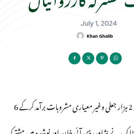
July 1, 2024
Khan Ghalib
6 سو پچاس لیٹرز غیر معیاری اور مضر صحت دودھ تلف جبکہ 2 ہزار جعلی وغیر معیاری مشروبات برآمد کرکے
ئیوسٹاک نے پشاور، ڈی آئی خان اور نوشہرہ میں مشترکہ