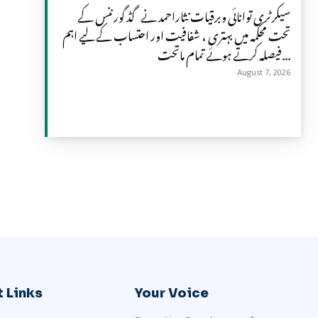
سیکرٹری توانائی وبرقیات نثاراحمد نے گڈ گورننس کے
تحت محکمہ میں بہتری ، شفافیت اور احتساب کے لیے اہم
فیصلہ کرتے ہوئے تمام ماتحت...
August 7, 2026
 Links
Your Voice