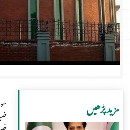
مزید پڑھیں
ضبط
خیب