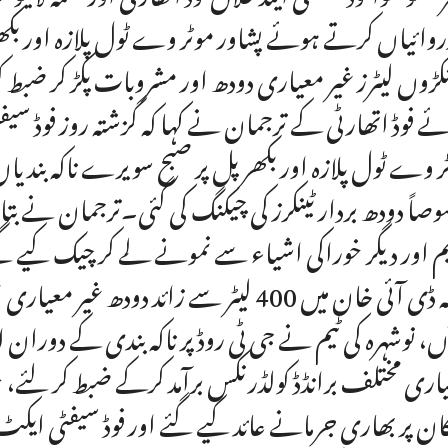
روائیاں کرتے ہوئے پشاور موٹر وے ٹول پلازہ اور بکھر 
کڑوں لیٹرز غیر معیاری دودھ اور مشروبات پکڑ کر ضبط 
ے فوڈ اتھارٹی کے ترجمان نے کہا کہ گزشتہ روز فوڈ س
ر وے ٹول پلازہ اور بکھر پل پر صبح سویرے ناکہ بندیا
صاً دودھ بردار ٹینکرز کی چیکنگ کی گئی۔ترجمان نے بت
جبکہ ڈی آئی خان میں 400 لیٹر سے زائد د
اری مختلف برانڈڈ کولڈرنکس برآمد کرکے ضبط کر لئ
کان پر بھاری جرمانے عائد کیے گئے اور فوڈ سیفٹی ایکٹ 