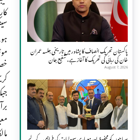
کار
سین
ہوئ
موٹ
پاکستان تحریک انصاف کا پشاور میں تاریخی جلسہ عمران
خان کی رہائی کی تحریک کا آغاز ہے، شفیع جان
خصو
August 7, 2026
معی
مال
سیاحوں کو محفوظ اور معیاری سہولیات کی فراہمی کے لیے