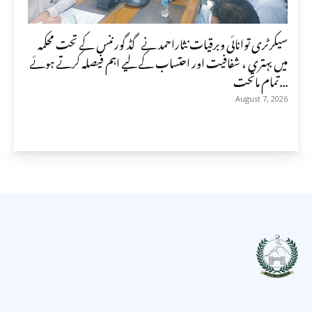
سیکرٹری توانائی وبرقیات نثاراحمد نے گڈ گورننس کے تحت محکمہ
میں بہتری ، شفافیت اور احتساب کے لیے اہم فیصلہ کرتے ہوئے
تمام ماتحت...
August 7, 2026