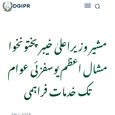
DGIPR
مشیر وزیراعلیٰ خیبرپختونخوا
مشال اعظم یوسفزئی عوام
تک خدمات فراہمی
July 1, 2024