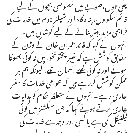
چکی ہوں،صوبے میں خصوصی بچوں کے لیے
قائم سکولوں، پناہ گاہ اور شیلٹر ہوم میں خدمات کی
فراہمی مزید بہتر بنانے کے لیے کوشاں ہیں۔
انہوں نے کہا کہ قائد عمران خان کے وژن کے
مطابق کوشش ہے کہ خیبرپختونخوا میں نہ کوئی بھوکا
سوئے اور نہ کوئی کھلے آسمان تلے، کیونکہ ہم ہر
ممکن کوشش کررہے ہیں کہ عوامی خدمات کا سفر
جاری رہے۔انہوں نے متعلقہ حکام کو ہدایات
جاری کرتے ہوئے کہا کہ جن سیکشنز میں کوئی
ٹیکنیکل کمی ہے یا کسی اور وجہ سے خدمات کی
فراہمی بہتر نہیں ہو پا رہی، اس حوالے سے