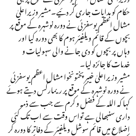
حکام کو ہدایات جاری کر دئیے۔مشیر وزیراعلیٰ
مشال اعظم یوسفزئی نے دورہ نوشہرہ کے موقع پر
بچوں کے قائم ویلفیئر ہوم کا بھی دورہ کیا اور
وہاں پر بچوں کو دی جانے والی سہولیات و
خدمات کا جائزہ لیا۔
مشیر وزیراعلیٰ خیبرپختونخوا مشال اعظم یوسفزئی
نے دورہ نوشہرہ کے موقع پر ریمارکس دیتے ہوئے
کہا کہ اللہ کے فضل و کرم سے جب سے ذمہ
داری سنبھالی ہے تواس وقت سے اب تک کئی
اضلاع میں قائم سوشل ویلفیئر کے دفاتر کا دورہ کر