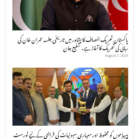
پاکستان تحریک انصاف کا پشاور میں تاریخی جلسہ عمران خان کی
رہائی کی تحریک کا آغاز ہے، شفیع جان
August 7, 2026
سیاحوں کو محفوظ اور معیاری سہولیات کی فراہمی کے لیے ٹورسٹ