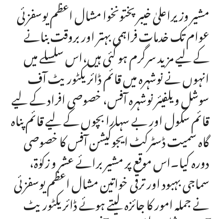
مشیر وزیراعلیٰ خیبرپختونخوا مشال اعظم یوسفزئی
عوام تک خدمات فراہمی بہتر اور بروقت بنانے
کے لیے مزید سرگرم ہو گئی ہیں،اس سلسلے میں
انہوں نے نوشہرہ میں قائم ڈائریکٹوریٹ آف
سوشل ویلفیئر نوشہرہ آفس، خصوصی افراد کے لیے
قائم سکول اور بے سہارا بچوں کے لیے قائم پناہ
گاہ سمیت ڈسٹرکٹ ایجوکیشن آفس کا خصوصی
دورہ کیا۔اس موقع پر مشیر برائے عشر و زکوٰۃ،
سماجی بہبود اور ترقی خواتین مشال اعظم یوسفزئی
نے جملہ امور کا جائزہ لیتے ہوئے ڈائریکٹوریٹ