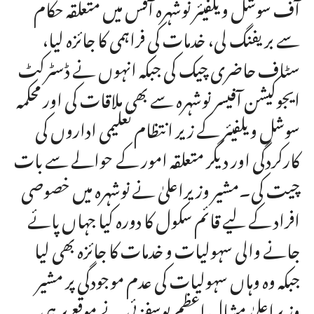
آف سوشل ویلفیئر نوشہرہ آفس میں متعلقہ حکام
سے بریفنگ لی، خدمات کی فراہمی کا جائزہ لیا،
سٹاف حاضری چیک کی جبکہ انہوں نے ڈسٹرکٹ
ایجوکیشن آفیسر نوشہرہ سے بھی ملاقات کی اور محکمہ
سوشل ویلفیئر کے زیر انتظام تعلیمی اداروں کی
کارکردگی اور دیگر متعلقہ امور کے حوالے سے بات
چیت کی۔مشیر وزیراعلیٰ نے نوشہرہ میں خصوصی
افراد کے لیے قائم سکول کا دورہ کیا جہاں پائے
جانے والی سہولیات و خدمات کا جائزہ بھی لیا
جبکہ وہ وہاں سہولیات کی عدم موجودگی پر مشیر
وزیراعلیٰ مشال اعظم یوسفزئی نے موقع پر ہی