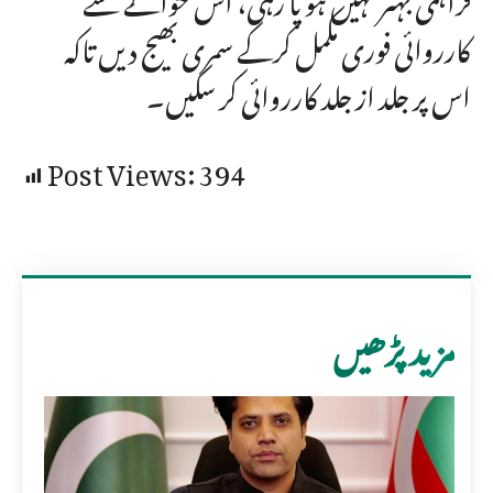
کارروائی فوری مکمل کرکے سمری بھیج دیں تاکہ
اس پر جلد از جلد کارروائی کر سکیں۔
Post Views:
394
مزید پڑھیں