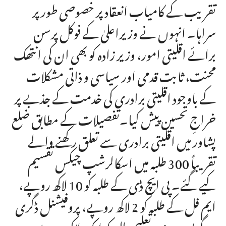
تقریب کے کامیاب انعقاد پر خصوصی طور پر
سراہا۔ انہوں نے وزیراعلیٰ کے فوکل پرسن
برائے اقلیتی امور، وزیر زادہ کو بھی ان کی انتھک
محنت، ثابت قدمی اور سیاسی و ذاتی مشکلات
کے باوجود اقلیتی برادری کی خدمت کے جذبے پر
خراجِ تحسین پیش کیا۔تفصیلات کے مطابق ضلع
پشاور میں اقلیتی برادری سے تعلق رکھنے والے
تقریباً 300 طلبہ میں اسکالرشپ چیکس تقسیم
کیے گئے۔ پی ایچ ڈی کے طلبہ کو 10 لاکھ روپے،
ایم فل کے طلبہ کو 2 لاکھ روپے، پروفیشنل ڈگری
پروگرامز میں زیرِتعلیم طلبہ کو ایک لاکھ روپے،