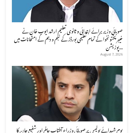
صوبائی وزیر برائے ابتدائی و ثانوی تعلیم ارشد ایوب خان نے
خیبرپختونخوا کے تمام تعلیمی بورڈز کے نہم و دہم کے امتحانات میں
پوزیشن...
August 7, 2026
یومِ شہدائے پولیس پر صوبائی وزراء آفتاب عالم اور شفیع جان کا