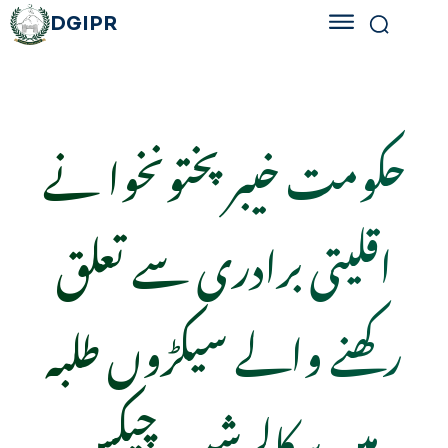
DGIPR
حکومت خیبرپختونخوا نے
اقلیتی برادری سے تعلق
رکھنے والے سیکڑوں طلبہ
میں سکالرشپ چیکس