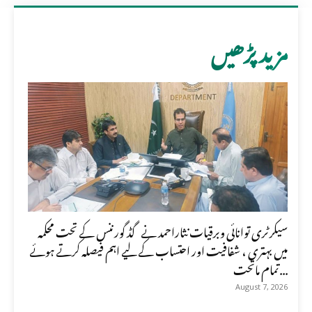
مزید پڑھیں
سیکرٹری توانائی وبرقیات نثاراحمد نے گڈ گورننس کے تحت محکمہ
میں بہتری ، شفافیت اور احتساب کے لیے اہم فیصلہ کرتے ہوئے
تمام ماتحت...
August 7, 2026