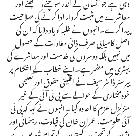
وہی ہے جو انسان کے اندر سوچنے، سمجھنے اور
معاشرے میں مثبت کردار ادا کرنے کی صلاحیت
پیدا کرے۔انہوں نے طلبہ کو یاد دلایا کہ ان کی
اصل کامیابی صرف ذاتی مفادات کے حصول
میں نہیں بلکہ دوسروں کی خدمت اور معاشرے کی
بہتری میں مضمر ہے۔اپنے خطاب کے اختتام پر
بیرسٹر ڈاکٹر سیف نے اقلیتی حقوق اور تعلیمی
خودمختاری کے حوالے سے پی ٹی آئی کے غیر
متزلزل عزم کا اعادہ کیا۔ انہوں نے کہا کہ پی ٹی
آئی حکومت، عمران خان کی قیادت، رہنمائی اور
وژن کے تحت، پاکستان کے تمام شہریوں کے