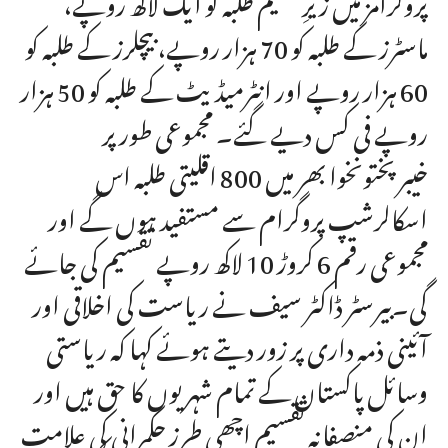
ماسٹرز کے طلبہ کو 70 ہزار روپے، بیچلرز کے طلبہ کو
60 ہزار روپے اور انٹرمیڈیٹ کے طلبہ کو 50 ہزار
روپے فی کس دیے گئے۔ مجموعی طور پر
خیبرپختونخوا بھر میں 800 اقلیتی طلبہ اس
اسکالرشپ پروگرام سے مستفید ہوں گے اور
مجموعی رقم 6 کروڑ 10 لاکھ روپے تقسیم کی جائے
گی۔بیرسٹر ڈاکٹر سیف نے ریاست کی اخلاقی اور
آئینی ذمہ داری پر زور دیتے ہوئے کہا کہ ریاستی
وسائل پاکستان کے تمام شہریوں کا حق ہیں اور
ان کی منصفانہ تقسیم اچھی طرزِ حکمرانی کی علامت