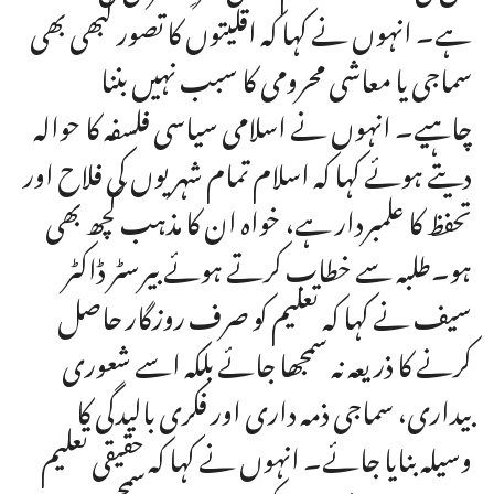
ہے۔ انہوں نے کہا کہ اقلیتوں کا تصور کبھی بھی
سماجی یا معاشی محرومی کا سبب نہیں بننا
چاہیے۔ انہوں نے اسلامی سیاسی فلسفہ کا حوالہ
دیتے ہوئے کہا کہ اسلام تمام شہریوں کی فلاح اور
تحفظ کا علمبردار ہے، خواہ ان کا مذہب کچھ بھی
ہو۔طلبہ سے خطاب کرتے ہوئے بیرسٹر ڈاکٹر
سیف نے کہا کہ تعلیم کو صرف روزگار حاصل
کرنے کا ذریعہ نہ سمجھا جائے بلکہ اسے شعوری
بیداری، سماجی ذمہ داری اور فکری بالیدگی کا
وسیلہ بنایا جائے۔ انہوں نے کہا کہ حقیقی تعلیم