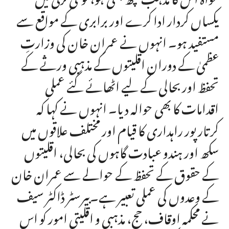
یکساں کردار ادا کرے اور برابری کے مواقع سے
مستفید ہو۔ انہوں نے عمران خان کی وزارتِ
عظمیٰ کے دوران اقلیتوں کے مذہبی ورثے کے
تحفظ اور بحالی کے لیے اٹھائے گئے عملی
اقدامات کا بھی حوالہ دیا۔ انہوں نے کہا کہ
کرتارپور راہداری کا قیام اور مختلف علاقوں میں
سکھ اور ہندو عبادت گاہوں کی بحالی، اقلیتوں
کے حقوق کے تحفظ کے حوالے سے عمران خان
کے وعدوں کی عملی تعبیر ہے۔بیرسٹر ڈاکٹر سیف
نے محکمہ اوقاف، حج، مذہبی و اقلیتی امور کو اس