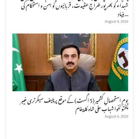
شہداء کو بھرپور خراجِ عقیدت، قربانیوں کو امن و استحکام کی
بنیاد...
August 6, 2026
یومِ استحصالِ کشمیر (5 اگست) کے موقع پرچیف سیکرٹری خیبر
پختونخوا شہاب علی شاہ کا پیغام
August 6, 2026