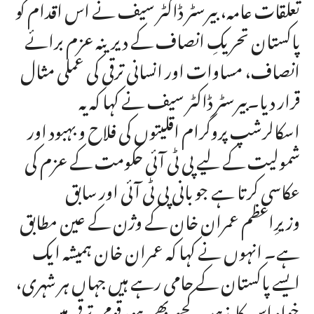
تعلقات عامہ، بیرسٹر ڈاکٹر سیف نے اس اقدام کو
پاکستان تحریکِ انصاف کے دیرینہ عزم برائے
انصاف، مساوات اور انسانی ترقی کی عملی مثال
قرار دیا۔بیرسٹر ڈاکٹر سیف نے کہا کہ یہ
اسکالرشپ پروگرام اقلیتوں کی فلاح و بہبود اور
شمولیت کے لیے پی ٹی آئی حکومت کے عزم کی
عکاسی کرتا ہے جو بانی پی ٹی آئی اور سابق
وزیرِاعظم عمران خان کے وژن کے عین مطابق
ہے۔ انہوں نے کہا کہ عمران خان ہمیشہ ایک
ایسے پاکستان کے حامی رہے ہیں جہاں ہر شہری،
خواہ اس کا مذہب کچھ بھی ہو، قومی ترقی میں