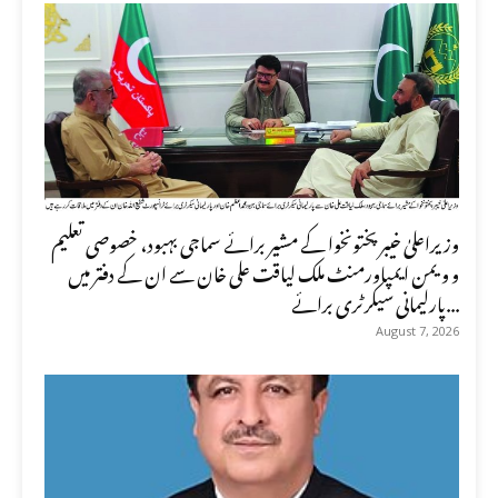
وزیراعلیٰ خیبرپختونخوا کے مشیر برائے سماجی بہبود، خصوصی تعلیم
و ویمن ایمپاورمنٹ ملک لیاقت علی خان سے ان کے دفتر میں
پارلیمانی سیکرٹری برائے...
August 7, 2026