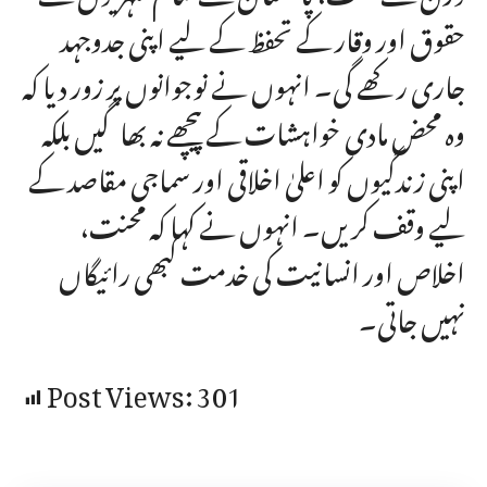
حقوق اور وقار کے تحفظ کے لیے اپنی جدوجہد
جاری رکھے گی۔ انہوں نے نوجوانوں پر زور دیا کہ
وہ محض مادی خواہشات کے پیچھے نہ بھاگیں بلکہ
اپنی زندگیوں کو اعلیٰ اخلاقی اور سماجی مقاصد کے
لیے وقف کریں۔ انہوں نے کہا کہ محنت،
اخلاص اور انسانیت کی خدمت کبھی رائیگاں
نہیں جاتی۔
Post Views:
301