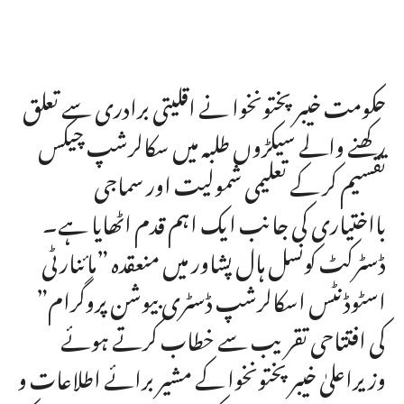
حکومت خیبرپختونخوا نے اقلیتی برادری سے تعلق
رکھنے والے سیکڑوں طلبہ میں سکالرشپ چیکس
تقسیم کر کے تعلیمی شمولیت اور سماجی
بااختیاری کی جانب ایک اہم قدم اٹھایا ہے۔
ڈسٹرکٹ کونسل ہال پشاور میں منعقدہ ”مائنارٹی
اسٹوڈنٹس اسکالرشپ ڈسٹری بیوشن پروگرام”
کی افتتاحی تقریب سے خطاب کرتے ہوئے
وزیراعلیٰ خیبرپختونخوا کے مشیر برائے اطلاعات و