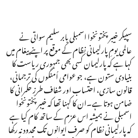
سپیکر خیبرپختونخوا اسمبلی بابر سلیم سواتی نے
عالمی یومِ پارلیمانی نظام کے موقع پر اپنے پیغام میں
کہا ہے کہ پارلیمان کسی بھی جمہوری ریاست کا
بنیادی ستون ہے، جو عوامی اُمنگوں کی ترجمانی،
قانون سازی، احتساب اور شفاف طرزِ حکمرانی کا
ضامن ہوتا ہے۔ان کا کہنا تھا کہ خیبرپختونخوا
اسمبلی نے ہمیشہ اس عزم کے ساتھ کام کیا ہے
کہ پارلیمانی نظام کو صرف ایوانوں تک محدود نہ رکھا