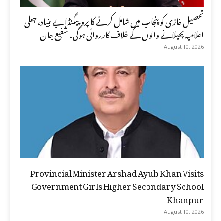
تحصیل غازی کو پنجاب میں شامل کرنے کا پروپیگنڈا بے بنیاد، جعلی
اعلامیہ پھیلانے والوں کے خلاف کارروائی ہوگی، شفیع جان
August 10, 2026
Provincial Minister Arshad Ayub Khan Visits
Government Girls Higher Secondary School
Khanpur
August 10, 2026