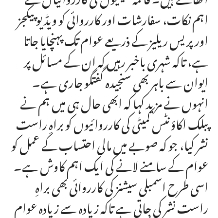
اہم نکات، سفارشات اور کارروائی کو ویڈیو پیکجز
اور پریس ریلیز کے ذریعے عوام تک پہنچایا جاتا
ہے، تاکہ شہری باخبر رہیں کہ ان کے مسائل پر
ایوان سے باہر بھی سنجیدہ گفتگو جاری ہے۔
انہوں نے مزید کہا کہ ابھی حال ہی میں ہم نے
پبلک اکاؤنٹس کمیٹی کی کارروائیوں کو براہِ راست
نشر کیا، جو کہ صوبے میں مالی احتساب کے عمل کو
عوام کے سامنے لانے کی ایک اہم کاوش ہے۔
اسی طرح اسمبلی سیشنز کی کارروائی بھی براہِ
راست نشر کی جاتی ہے تاکہ زیادہ سے زیادہ عوام