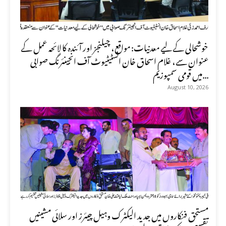
خوشحالی کے لیے معدنیات: مواقع، چیلنجز اور آئندہ کا لائحہ عمل کے
عنوان سے، غلام اسحاق خان انسٹیٹیوٹ آف انجینئرنگ صوابی
میں قومی سمپوزیم...
August 10, 2026
مستحق فنکاروں میں جدید الیکٹرک وہیل چیئرز اور سلائی مشینیں