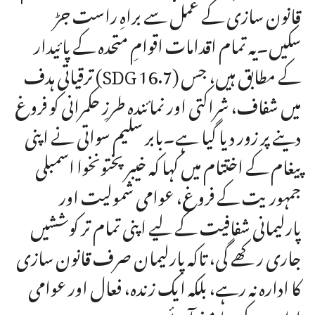
قانون سازی کے عمل سے براہِ راست جڑ
سکیں۔یہ تمام اقدامات اقوامِ متحدہ کے پائیدار
ترقیاتی ہدف (SDG 16.7) کے مطابق ہیں، جس
میں شفاف، شراکتی اور نمائندہ طرزِ حکمرانی کو فروغ
دینے پر زور دیا گیا ہے۔بابر سلیم سواتی نے اپنی
پیغام کے اختتام میں کہا کہ خیبرپختونخوا اسمبلی
جمہوریت کے فروغ، عوامی شمولیت اور
پارلیمانی شفافیت کے لیے اپنی تمام تر کوششیں
جاری رکھے گی، تاکہ پارلیمان صرف قانون سازی
کا ادارہ نہ رہے، بلکہ ایک زندہ، فعال اور عوامی
ادارہ بن کر سامنے آئے۔