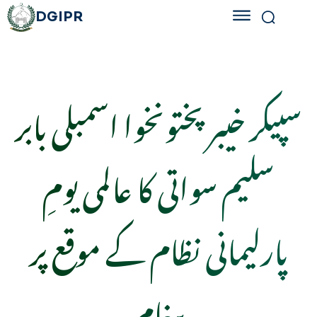
DGIPR
سپیکر خیبرپختونخوا اسمبلی بابر
سلیم سواتی کا عالمی یومِ
پارلیمانی نظام کے موقع پر
پیغام