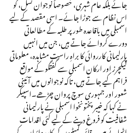
جائے بلکہ عام شہری، خصوصاً نوجوان نسل، کو
اس نظام سے جوڑا جائے۔ اسی مقصد کے لیے
اسمبلی میں باقاعدہ طور پر طلبہ کے مطالعاتی
دورے کروائے جاتے ہیں، جن میں انہیں
پارلیمانی کارروائی کا براہِ راست مشاہدہ، معلوماتی
لیکچرز اور ارکان اسمبلی سے گفتگو کے مواقع
فراہم کیے جاتے ہیں، تاکہ نوجوانوں میں آئینی
شعور اور جمہوری سوچ پروان چڑھے۔اسپیکر
نے کہا کہ خیبرپختونخوا اسمبلی نے پارلیمانی
شفافیت کو فروغ دینے کے لیے کئی اقدامات
اٹھائے ہیں۔ قائمہ کمیٹیوں کی کارروائیاں کے