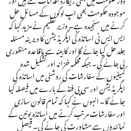
موجودہ حکومت بھی اپ لوگوں کے مسائل حل
کرنے میں سنجیدہ ہے۔ وزیر تعلیم نے مزید کہا کہ
ایس ایس ٹی اساتذہ کی اپگریڈیشن کا دیرینہ مسئلہ
جلد حل کیا جائے گا اور کابینہ سے باقاعدہ منظوری
لی جائے گی۔ جبکہ محکمہ خزانہ اور تشکیل شدہ
کمیٹیوں کے سفارشات کی روشنی میں اساتذہ کی
اپگریڈیشن اور سی پی فنڈ کے بارے میں فیصلہ کیا
جائے گا۔ انہوں نے کہا کہ تمام قانون سازی
اور سفارشات مرتب کرنے میں اساتذہ یونین کے
نمائندوں سے مشاورت کی جائے گی۔ فیصل