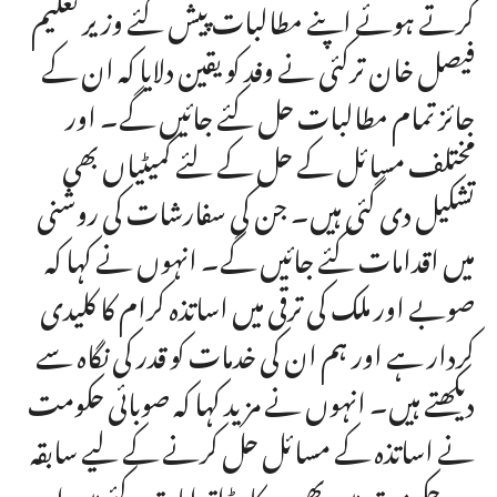
کرتے ہوئے اپنے مطالبات پیش کئے وزیر تعلیم
فیصل خان ترکئی نے وفد کو یقین دلایا کہ ان کے
جائز تمام مطالبات حل کئے جائیں گے۔ اور
مختلف مسائل کے حل کے لئے کمیٹیاں بھی
تشکیل دی گئی ہیں۔ جن کی سفارشات کی روشنی
میں اقدامات کئے جائیں گے۔ انہوں نے کہا کہ
صوبے اور ملک کی ترقی میں اساتذہ کرام کا کلیدی
کردار ہے اور ہم ان کی خدمات کو قدر کی نگاہ سے
دیکھتے ہیں۔ انہوں نے مزید کہا کہ صوبائی حکومت
نے اساتذہ کے مسائل حل کرنے کے لیے سابقہ
دور حکومت میں بھی ریکارڈ اقدامات کئے ہیں اور