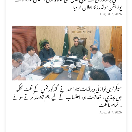
پوزیشن ہولڈرز کا اعلان کر دیا
August 7, 2026
سیکرٹری توانائی وبرقیات نثاراحمد نے گڈ گورننس کے تحت محکمہ
میں بہتری ، شفافیت اور احتساب کے لیے اہم فیصلہ کرتے ہوئے
تمام ماتحت...
August 7, 2026