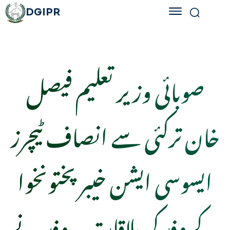
DGIPR
صوبائی وزیر تعلیم فیصل
خان ترکئی سے انصاف ٹیچرز
ایسوسی ایشن خیبر پختونخوا
کے وفد کی ملاقات۔ وفد نے