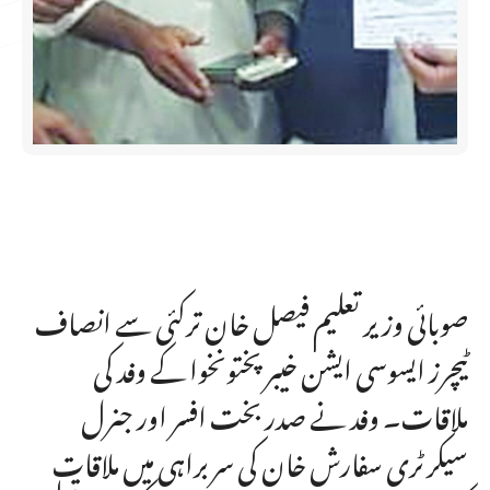
صوبائی وزیر تعلیم فیصل خان ترکئی سے انصاف
ٹیچرز ایسوسی ایشن خیبر پختونخوا کے وفد کی
ملاقات۔ وفد نے صدر بخت افسر اور جنرل
سیکرٹری سفارش خان کی سربراہی میں ملاقات