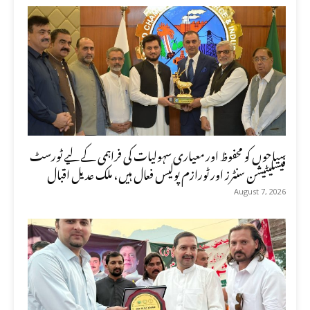
سیاحوں کو محفوظ اور معیاری سہولیات کی فراہمی کے لیے ٹورسٹ
فیسلیٹیشن سنٹرز اور ٹورازم پولیس فعال ہیں، ملک عدیل اقبال
August 7, 2026