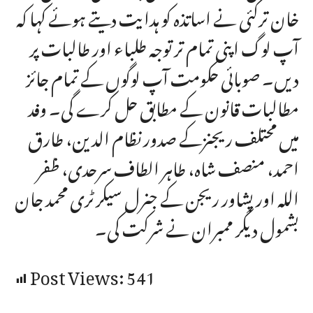
خان ترکئی نے اساتذہ کو ہدایت دیتے ہوئے کہا کہ
آپ لوگ اپنی تمام تر توجہ طلباء اور طالبات پر
دیں۔ صوبائی حکومت آپ لوگوں کے تمام جائز
مطالبات قانون کے مطابق حل کرے گی۔ وفد
میں محتلف ریجنزکے صدور نظام الدین، طارق
احمد، منصف شاہ، طاہر الطاف سرحدی، ظفر
اللہ اور پشاور ریجن کے جنرل سیکرٹری محمد جان
بشمول دیگر ممبران نے شرکت کی۔
Post Views:
541