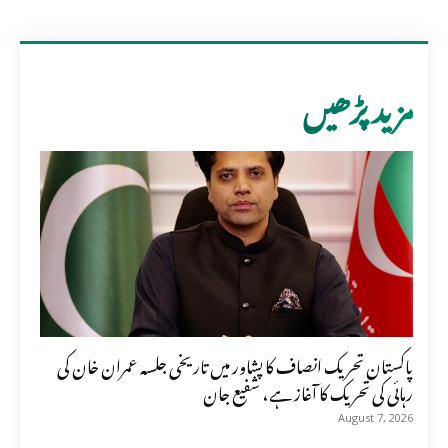
مزید پڑھیں
پاکستان تحریک انصاف کا پشاور میں تاریخی جلسہ عمران خان کی
رہائی کی تحریک کا آغاز ہے، شفیع جان
August 7, 2026