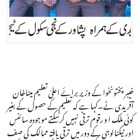
خیبر پختونخوا کے وزیر برائے اعلیٰ تعلیم میناخان
آفریدی نے۔کہا ہے کہ تعلیم کے حصول کے بغیر
کوئی ملک ا و رقوم ترقی نہیں کرسکتے موجودہ سائنس
اور ٹیکنالوجی کے دور میں ترقی یافتہ ممالک کی صف