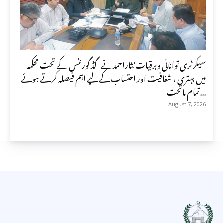
سیکرٹری توانائی وبرقیات نثاراحمد نے گڈ گورننس کے تحت محکمہ
میں بہتری ، شفافیت اور احتساب کے لیے اہم فیصلہ کرتے ہوئے
تمام ماتحت...
August 7, 2026