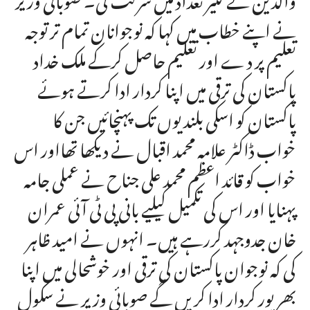
نے اپنے خطاب میں کہا کہ نوجوانان تمام تر توجہ
تعلیم پر د ے اور تعلیم حاصل کرکے ملک خداد
پاکستان کی ترقی میں اپنا کردار ادا کرتے ہوئے
پاکستان کو اسکی بلندیوں تک پہنچائیں جن کا
خواب ڈاکٹر علامہ محمد اقبال نے دیکھا تھااور اس
خواب کو قائد اعظم محمد علی جناح نے عملی جامہ
پہنایا اور اس کی تکمیل کیلیے بانی پی ٹی آئی عمران
خان جدوجہد کررہے ہیں۔ انہوں نے امید ظاہر
کی کہ نوجوان پاکستان کی ترقی اور خوشحالی میں اپنا
بھرپور کردار ادا کریں گے صوبائی وزیر نے سکول