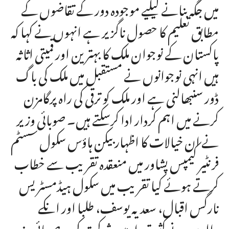
میں جگہ بنانے کیلیے موجودہ دور کے تقاضوں کے
مطابق تعلیم کا حصول ناگزیر ہے انہوں نے کہا کہ
پاکستان کے نوجوان ملک کا بہترین اور قمیتی اثاثہ
ہیں انہی نوجوانوں نے مستقبل میں ملک کی باگ
ڈور سنبھالنی ہے اور ملک کو ترقی کی راہ پرگامزن
کرنے میں اہم کردار ادا کرسکتے ہیں۔ صوبائی وزیر
نے ان خیالات کا اظہار بیکن ہاؤس سکول سسٹم
فرنٹیر کیمپس پشاور میں منعقدہ تقریب سے خطاب
کرتے ہوئے کیا تقریب میں سکول ہیڈمسٹریس
نارگس اقبال، سعدیہ یوسف، طلبا اور انکے
والدین نے کثیر تعداد میں شرکت کی۔ صوبائی وزیر