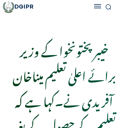
DGIPR
خیبر پختونخوا کے وزیر
برائے اعلیٰ تعلیم میناخان
آفریدی نے۔کہا ہے کہ
تعلیم کے حصول کے بغیر