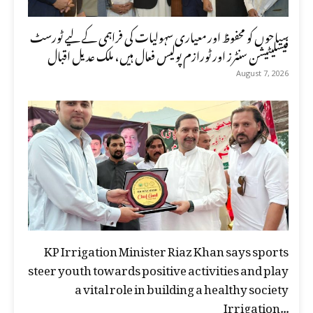
سیاحوں کو محفوظ اور معیاری سہولیات کی فراہمی کے لیے ٹورسٹ
فیسلیٹیشن سنٹرز اور ٹورازم پولیس فعال ہیں، ملک عدیل اقبال
August 7, 2026
KP Irrigation Minister Riaz Khan says sports
steer youth towards positive activities and play
a vital role in building a healthy society
Irrigation...