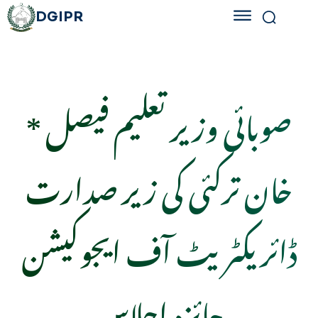
DGIPR
* صوبائی وزیر تعلیم فیصل
خان ترکئی کی زیر صدارت
ڈائریکٹریٹ آف ایجوکیشن
جائزہ اجلاس