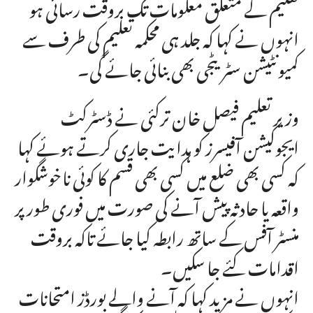
تعلیم کے متعلق معلومات تک بروقت رسائی ہو
انہوں نے کہا کہ جلد ہی محکمہ تعلیم کی طرف سے
کمیونٹیشن سٹریٹجی بھی بنائی جائے گی۔
وزیر تعلیم فیصل خان ترکئی نے ڈسٹرکٹ
ایجوکیشن آفیسرز کو ہدایت جاری کرتے ہوئے کہا
کہ کسی بھی ضلع میں کسی بھی قسم کا کوئی ناخوشگوار
واقعہ یا حادثہ پیش آنے کی صورت میں فوری طور پر
منسٹر آفس کے ساتھ رابطہ کیا جائے تاکہ بروقت
اقدامات کئے جا سکیں۔
انہوں نے مزید کہا کہ آنے والے بورڈز امتحانات