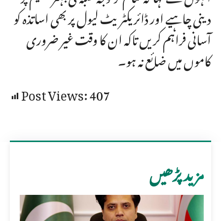
دینی چاہیے اور ڈائریکٹریٹ لیول پر بھی اساتذہ کو
آسانی فراہم کریں تاکہ ان کا وقت غیر ضروری
کاموں میں ضائع نہ ہو۔
Post Views:
407
مزید پڑھیں