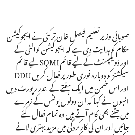
صوبائی وزیر تعلیم فیصل خان ترکئی نے ایجوکیشن
حکام کو ہدایت دی ہے کہ ایجوکیشن کوالٹی کے
لیے قائم SQMI اور ڈویلپمنٹ کے لیے قائم
DDU سیکشنز کو دوبارہ فوری طور پر فعال کریں
اور اس ضمن میں ایک ہفتے کے اندر رپورٹ دیں
انہوں نے کہا کہ ان دونوں یونٹس کے زمرے
میں جتنے بھی کام آتے ہیں وہ تمام فعال کئے
جائیں اور ان کی کارکردگی میں مزید بہتری لانے