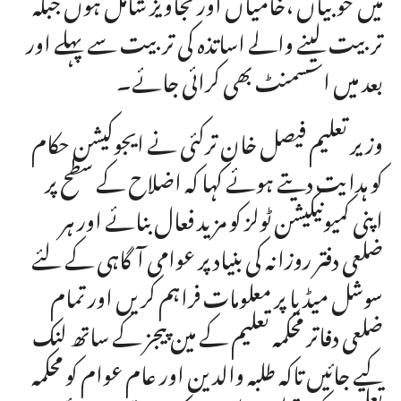
میں خوبیاں ،خامیاں اور تجاویز شامل ہوں جبکہ
تربیت لینے والے اساتذہ کی تربیت سے پہلے اور
بعد میں اسسمنٹ بھی کرائی جائے۔
وزیر تعلیم فیصل خان ترکئی نے ایجوکیشن حکام
کو ہدایت دیتے ہوئے کہا کہ اضلاح کے سطح پر
اپنی کمیونیکیشن ٹولز کو مزید فعال بنائے اور ہر
ضلعی دفتر روزانہ کی بنیاد پر عوامی آگاہی کے لئے
سوشل میڈیا پر معلومات فراہم کریں اور تمام
ضلعی دفاتر محکمہ تعلیم کے مین پیجز کے ساتھ لنک
کیے جائیں تاکہ طلبہ والدین اور عام عوام کو محکمہ