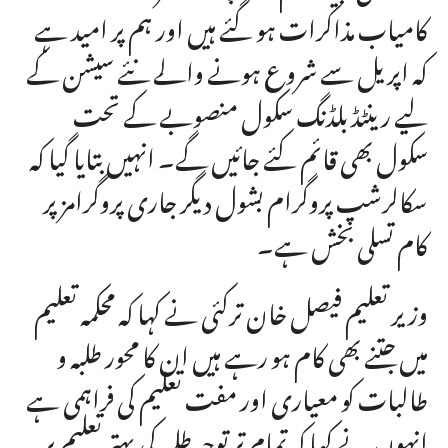
کامیاب مذاکرات ہو گئے ہیں اور ہم پر امید ہے
کہ اپریل سے شروع ہونے والے نئے سیشن کے
لیے رینٹڈ بلڈنگ سکول منصوبے کے تحت
سکول بھی قائم کئے جائیں گے۔ انہیں بتایا گیا کہ
سکالرشپ پروگرام بشول دیگر جاری پروگرامز پر
کام تسلی بخش ہے۔
وزیر تعلیم فیصل خان ترکئی نے کہا کہ محکمہ تعلیم
میں جتنے بھی کام ہو رہے ہیں ان کا محور طلبہ و
طالبات کو معیاری اور مفت تعلیم کی فراہمی ہے
انہوں نے کہا کہ تمام تر توجہ طلبہ کی بہتر تعلیم پر