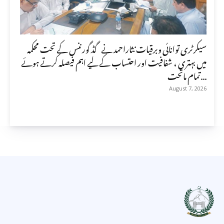
سیکرٹری توانائی وبرقیات نثاراحمد نے گڈ گورننس کے تحت محکمہ
میں بہتری ، شفافیت اور احتساب کے لیے اہم فیصلہ کرتے ہوئے
تمام ماتحت...
August 7, 2026