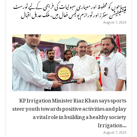
سیاحوں کو محفوظ اور معیاری سہولیات کی فراہمی کے لیے ٹورسٹ
فیسلیٹیشن سنٹرز اور ٹورازم پولیس فعال ہیں، ملک عدیل اقبال
August 7, 2026
KP Irrigation Minister Riaz Khan says sports
steer youth towards positive activities and play
a vital role in building a healthy society
Irrigation...
August 7, 2026