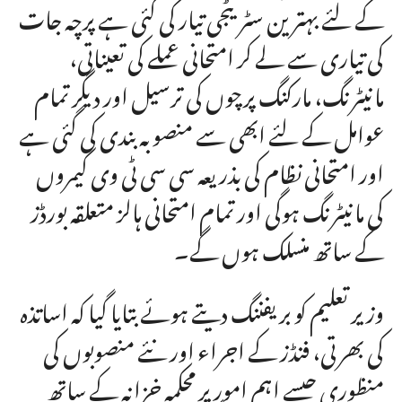
کے لئے بہترین سٹریٹجی تیار کی گئی ہے پرچہ جات
کی تیاری سے لے کر امتحانی عملے کی تعیناتی،
مانیٹرنگ، مارکنگ پرچوں کی ترسیل اور دیگر تمام
عوامل کے لئے ابھی سے منصوبہ بندی کی گئی ہے
اور امتحانی نظام کی بذریعہ سی سی ٹی وی کیمروں
کی مانیٹرنگ ہوگی اور تمام امتحانی ہالز متعلقہ بورڈز
کے ساتھ منسلک ہوں گے۔
وزیر تعلیم کو بریفننگ دیتے ہوئے بتایا گیا کہ اساتذہ
کی بھرتی، فنڈز کے اجراء اور نئے منصوبوں کی
منظوری جیسے اہم امور پر محکمہ خزانہ کے ساتھ