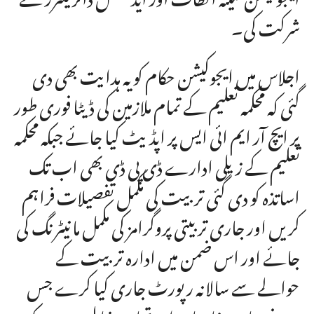
شرکت کی۔
اجلاس میں ایجوکیشن حکام کو یہ ہدایت بھی دی
گئی کہ محکمہ تعلیم کے تمام ملازمین کی ڈیٹا فوری طور
پر ایچ آر ایم ائی ایس پر اپڈیٹ کیا جائے جبکہ محکمہ
تعلیم کے زیلی ادارے ڈی پی ڈی بھی اب تک
اساتذہ کو دی گئی تربیت کی مکمل تفصیلات فراہم
کریں اور جاری تربیتی پروگرامز کی مکمل مانیٹرنگ کی
جائے اور اس ضمن میں ادارہ تربیت کے
حوالے سے سالانہ رپورٹ جاری کیا کرے جس