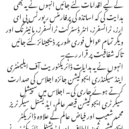
کے لیے اقدامات کئے جائیں انہوں نے یہ بھی
ہدایت کی کہ اساتذہ کی پرفارمنس رپورٹس پی ای
ارز، ٹرانسفرز، انٹر ڈسٹرکٹ ٹرانسفرز، مانیٹرنگ اور
دیگر تمام عوامل فوری طور پر ڈیجیٹائز کئے جائیں
تاکہ شفافیت پر قرار رہے۔
انہوں نے یہ ہدایات ڈائریکٹوریٹ آف ایلیمنٹری
اینڈ سیکنڈری ایجوکیشن جائزہ اجلاس کی صدارت
کرتے ہوئے جاری کی۔ اجلاس میں سپیشل
سیکرٹری ایجوکیشن قیصر عالم، ایڈیشنل سیکرٹریز
محمد شعیب اور فیاض عالم کے علاوہ ڈائریکٹر
ایجوکیشن ثمینہ الطاف اور ایڈیشنل ڈائریکٹرز نے