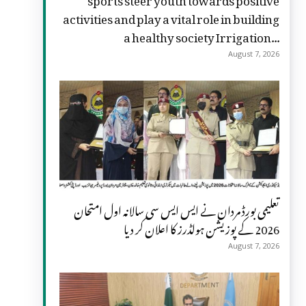
activities and play a vital role in building
a healthy society Irrigation...
August 7, 2026
تعلیمی بورڈ مردان نے ایس ایس سی سالانہ اول امتحان
2026 کے پوزیشن ہولڈرز کا اعلان کر دیا
August 7, 2026