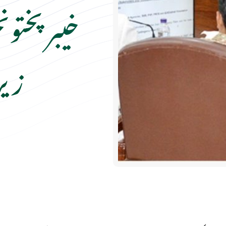
خیبرپختون
زی