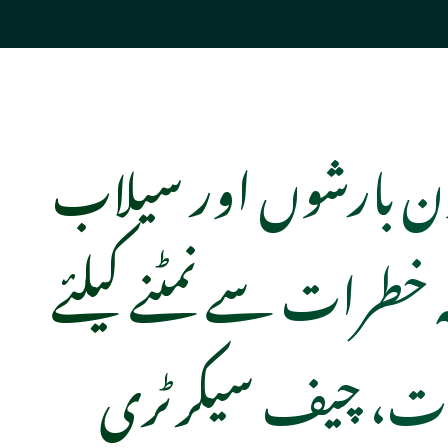
 بارشوں اور سیلاب
 خطرات سے نمٹنے کیلئے
ات، چیف سیکرٹری