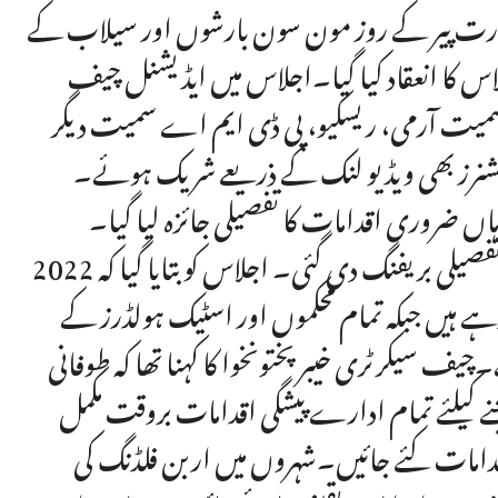
دارت پیر کے روز مون سون بارشوں اور سیلاب کے
س کا انعقاد کیا گیا۔اجلاس میں ایڈیشنل چیف
ٹریز سمیت آرمی، ریسکیو، پی ڈی ایم اے سمیت دیگر
کمشنرز بھی ویڈیو لنک کے ذریعے شریک ہوئے۔
اں ضروری اقدامات کا تفصیلی جائزہ لیا گیا۔
اجلاس میں محکمہ ریلیف کی جانب سے مون سون پلان پر تفصیلی بریفنگ دی گئی۔ اجلاس کو بتایا گیا کہ 2022
ے ہیں جبکہ تمام محکموں اور اسٹیک ہولڈرز کے
 سیکرٹری خیبرپختونخوا کا کہنا تھا کہ طوفانی
 کیلئے تمام ادارے پیشگی اقدامات بروقت مکمل
دامات کئے جائیں۔شہروں میں اربن فلڈنگ کی