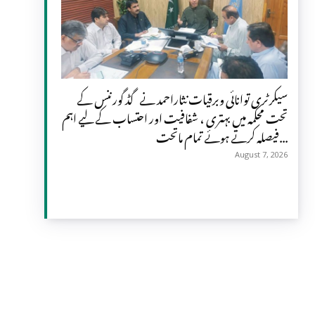
سیکرٹری توانائی وبرقیات نثاراحمد نے گڈ گورننس کے
تحت محکمہ میں بہتری ، شفافیت اور احتساب کے لیے اہم
فیصلہ کرتے ہوئے تمام ماتحت...
August 7, 2026