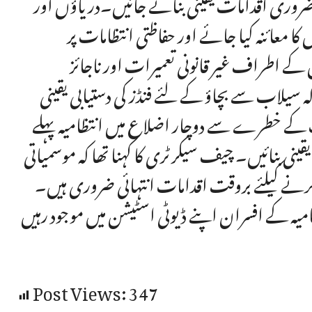
روری اقدامات یقینی بنائے جائیں۔دریاؤں اور
معائنہ کیا جائے اور حفاظتی انتظامات پر
ے اطراف غیر قانونی تعمیرات اور ناجائز
 سیلاب سے بچاؤ کے لئے فنڈز کی دستیابی یقینی
اب کے خطرے سے دوچار اضلاع میں انتظامیہ پہلے
ینی بنائیں۔ چیف سیکرٹری کا کہنا تھا کہ موسمیاتی
کرنے کیلئے بروقت اقدامات انتہائی ضروری ہیں۔
میہ کے افسران اپنے ڈیوٹی اسٹیشن میں موجود رہیں
Post Views:
347