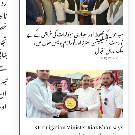
روک
نال
خصو
سیاحوں کو محفوظ اور معیاری سہولیات کی فراہمی کے لیے
تجا
ٹورسٹ فیسلیٹیشن سنٹرز اور ٹورازم پولیس فعال ہیں،
ملک عدیل اقبال
بنا
August 7, 2026
سے 
تبد
ان 
اور
KP Irrigation Minister Riaz Khan says
sports steer youth towards positive