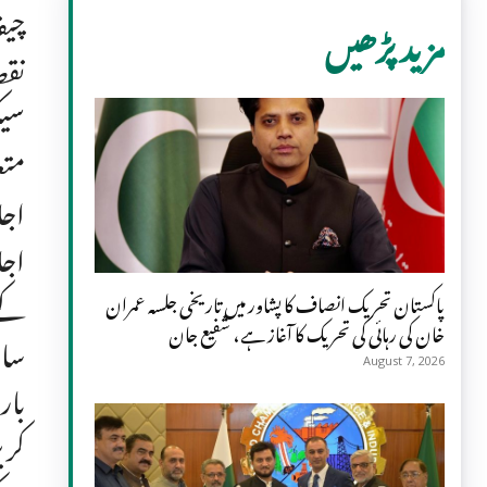
چیف
مزید پڑھیں
نقص
سیک
متع
اجل
کے 
پاکستان تحریک انصاف کا پشاور میں تاریخی جلسہ عمران
خان کی رہائی کی تحریک کا آغاز ہے، شفیع جان
سات
August 7, 2026
بار
کری