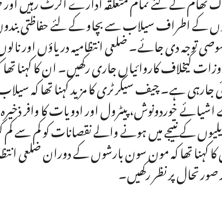
 تھام کے لئے تمام متعلقہ ادارے الرٹ رہیں اور ض
وں کے اطراف سیلاب سے بچاو کے لئے حفاظتی بندوں کا 
صی توجہ دی جائے۔ ضلعی انتظامیہ دریاؤں اور نالوں ک
وزات کیخلاف کاروائیاں جاری رکھیں۔ ان کا کہنا تھا کہ
ئی جارہی ہے۔ چیف سیکرٹری کا مزید کہنا تھا کہ سیل
اشیائے خوردونوش، پیٹرول اور ادویات کا وافر ذخیرہ یق
یلیوں کے نتیجے میں ہونے والے نقصانات کو کم سے کم 
کا کہنا تھا کہ مون سون بارشوں کے دوران ضلعی انتظا
 صورتحال پر نظر رکھیں۔