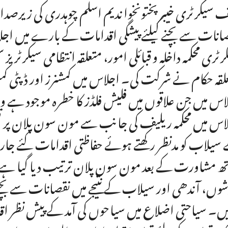
 سیکرٹری خیبرپختونخوا ندیم اسلم چوہدری کی زیرص
انات سے بچنے کیلئے پیشگی اقدامات کے بارے میں اجلا
رٹری محکمہ داخلہ و قبائلی امور، متعلقہ انتظامی سیکر
لقہ حکام نے شرکت کی۔ اجلاس میں کمشنرز اور ڈپٹی 
اس میں جن علاقوں میں فلیش فلڈز کا خطرہ موجود ہے وہ
سیلاب کو مدنظر رکھتے ہوئے حفاظتی اقدامات کئے جارہ
ھ مشاورت کے بعد مون سون پلان ترتیب دیا گیا ہے۔چیف
شوں، آندھی اور سیلاب کے نتیجے میں نقصانات سے بچنے
ں۔ سیاحتی اضلاع میں سیاحوں کی آمد کے پیش نظر اق