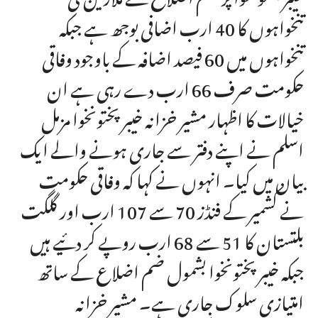
تنخواہوں کا 40 ارب اضافی بوجھ ہے جبکہ
تنخواہوں میں 60 فیصد اضافہ کے باوجود وفاقی
حکومت صرف 66 ارب دے رہی ہے ان
خیالات کا اظہار مشیر خزانہ خیبرپختونخوا مزمل
اسلم نے اپنے دفتر سے جاری ہونے والے ایک
بیان میں کیا۔ انہوں نے کہا کہ وفاقی حکومت
نے کشمیر کے فنڈز 70 سے 107 ارب اور گلگت
بلتستان کا 51 سے 68 ارب روپے کر دئیے ہیں
جبکہ خیبرپختونخوا بشمول ضم اضلاع کے ساتھ
امتیازی سلوک جاری ہے۔ مشیر خزانہ