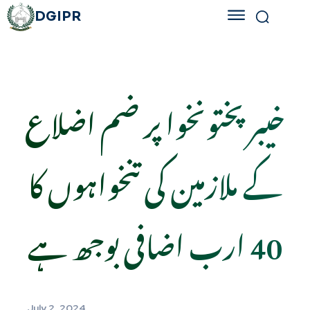
DGIPR
خیبرپختونخوا پر ضم اضلاع
کے ملازمین کی تنخواہوں کا
40 ارب اضافی بوجھ ہے
July 2, 2024