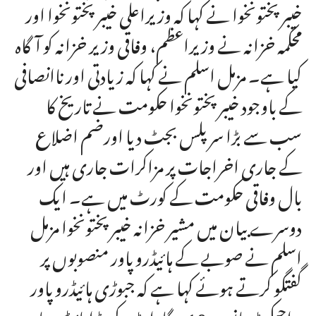
خیبرپختونخوا نے کہا کہ وزیراعلی خیبرپختونخوا اور
محکمہ خزانہ نے وزیراعظم، وفاقی وزیر خزانہ کو آگاہ
کیا ہے۔ مزمل اسلم نے کہا کہ زیادتی اور ناانصافی
کے باوجود خیبرپختونخوا حکومت نے تاریخ کا
سب سے بڑا سرپلس بجٹ دیا اورضم اضلاع
کے جاری اخراجات پر مزاکرات جاری ہیں اور
بال وفاقی حکومت کے کورٹ میں ہے۔ ایک
دوسرے بیان میں مشیر خزانہ خیبرپختونخوا مزمل
اسلم نے صوبے کے ہائیڈرو پاور منصوبوں پر
گفتگو کرتے ہوئے کہا ہے کہ جبوڑی ہائیڈرو پاور
پراجیکٹ مانسہرہ 10 میگاواٹ، کروڑا ہائیڈرو پاور