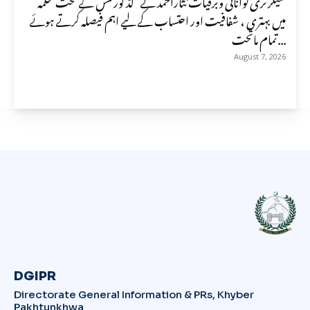
سیکرٹری توانائی وبرقیات نثاراحمد نے گڈ گورننس کے تحت محکمہ
میں بہتری ، شفافیت اور احتساب کے لیے اہم فیصلہ کرتے ہوئے
تمام ماتحت...
August 7, 2026
DGIPR
Directorate General Information & PRs, Khyber
Pakhtunkhwa