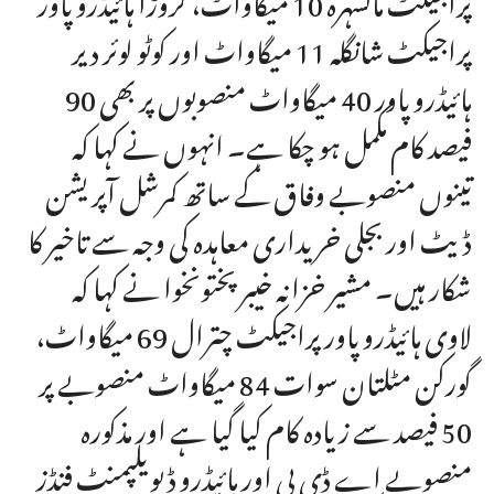
پراجیکٹ شانگلہ 11 میگاواٹ اور کوٹو لوئر دیر
ہائیڈرو پاور 40 میگاواٹ منصوبوں پر بھی 90
فیصد کام مکمل ہو چکا ہے۔ انہوں نے کہا کہ
تینوں منصوبے وفاق کے ساتھ کمرشل آپریشن
ڈیٹ اور بجلی خریداری معاہدہ کی وجہ سے تاخیر کا
شکار ہیں۔ مشیر خزانہ خیبرپختونخوا نے کہا کہ
لاوی ہائیڈرو پاور پراجیکٹ چترال 69 میگاواٹ،
گورکن مٹلتان سوات 84 میگاواٹ منصوبے پر
50 فیصد سے زیادہ کام کیا گیا ہے اور مذکورہ
منصوبے اے ڈی پی اور ہائیڈرو ڈیویلپمنٹ فنڈز