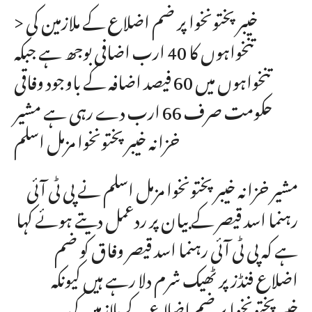
> خیبرپختونخوا پر ضم اضلاع کے ملازمین کی
تنخواہوں کا 40 ارب اضافی بوجھ ہے جبکہ
تنخواہوں میں 60 فیصد اضافہ کے باوجود وفاقی
حکومت صرف 66 ارب دے رہی ہے مشیر
خزانہ خیبرپختونخوا مزمل اسلم
مشیر خزانہ خیبرپختونخوا مزمل اسلم نے پی ٹی آئی
رہنما اسد قیصر کے بیان پر ردعمل دیتے ہوئے کہا
ہے کہ پی ٹی آئی رہنما اسد قیصر وفاق کو ضم
اضلاع فنڈز پر ٹھیک شرم دلا رہے ہیں کیونکہ
خیبرپختونخوا پر ضم اضلاع کے ملازمین کی