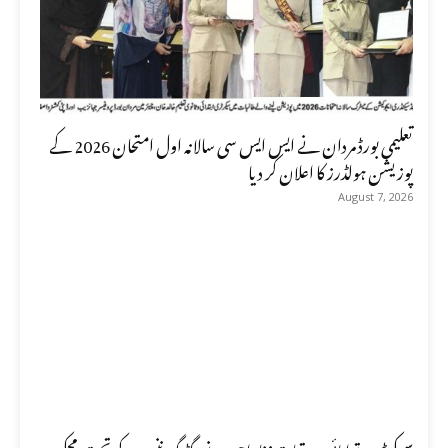
تعلیمی بورڈ مردان نے ایس ایس سی سالانہ اول امتحان 2026 کے
پوزیشن ہولڈرز کا اعلان کر دیا
August 7, 2026