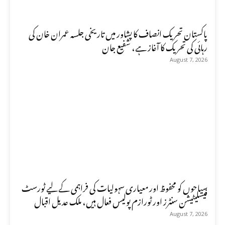
پاکستان تحریک انصاف کا پشاور میں تاریخی جلسہ عمران خان کی
رہائی کی تحریک کا آغاز ہے، شفیع جان
August 7, 2026
سیاحوں کو محفوظ اور معیاری سہولیات کی فراہمی کے لیے ٹورسٹ
فیسلیٹیشن سنٹرز اور ٹورازم پولیس فعال ہیں، ملک عدیل اقبال
August 7, 2026