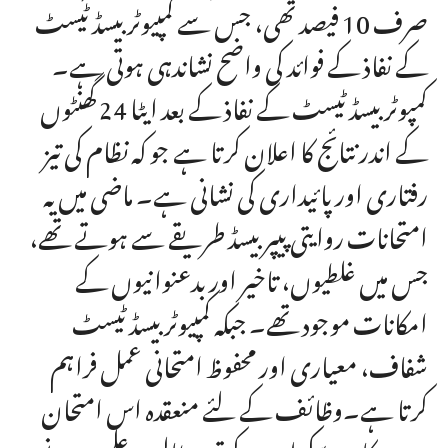
صرف 10 فیصد تھی، جس سے کمپیوٹر بیسڈ ٹیسٹ
کے نفاذ کے فوائد کی واضح نشاندہی ہوتی ہے۔
کمپوٹر بیسڈ ٹیسٹ کے نفاذ کے بعد ایٹا 24 گھنٹوں
کے اندر نتائج کا اعلان کرتا ہے جو کہ نظام کی تیز
رفتاری اور پائیداری کی نشانی ہے۔ ماضی میں یہ
امتحانات روایتی پیپر بیسڈ طریقے سے ہوتے تھے،
جس میں غلطیوں، تاخیر اور بدعنوانیوں کے
امکانات موجود تھے۔ جبکہ کمپیوٹر بیسڈ ٹیسٹ
شفاف، معیاری اور محفوظ امتحانی عمل فراہم
کرتا ہے۔وظائف کے لئے منعقدہ اس امتحان
میں سرکاری سکولوں کے تین طالب علموں نے