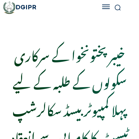
DGIPR
خیبر پختونخوا کے سرکاری
سکولوں کے طلبہ کے لیے
پہلا کمپیوٹر بیسڈ سکالرشپ
ٹیسٹ کا کامیابی سے انعقاد