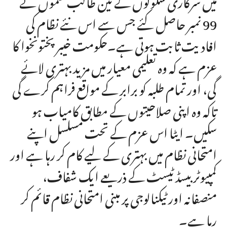
99 نمبر حاصل کئے جس سے اس نئے نظام کی
افادیت ثابت ہوتی ہے۔حکومت خیبر پختونخوا کا
عزم ہے کہ وہ تعلیمی معیار میں مزید بہتری لائے
گی، اور تمام طلبہ کو برابر کے مواقع فراہم کرے گی
تاکہ وہ اپنی صلاحیتوں کے مطابق کامیاب ہو
سکیں۔ ایٹا اس عزم کے تحت مسلسل اپنے
امتحانی نظام میں بہتری کے لیے کام کر رہا ہے اور
کمپیوٹر بیسڈ ٹیسٹ کے ذریعے ایک شفاف،
منصفانہ اور ٹیکنالوجی پر مبنی امتحانی نظام قائم کر
رہا ہے۔