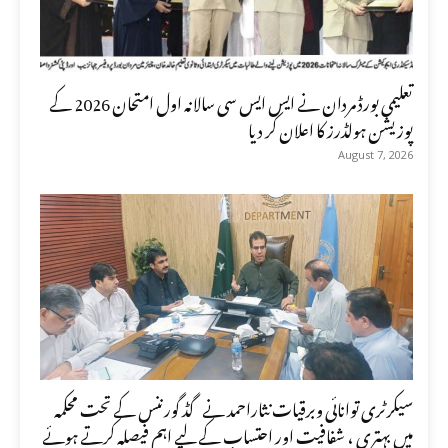
تعلیمی بورڈ مردان نے ایس ایس سی سالانہ اول امتحان 2026 کے
پوزیشن ہولڈرز کا اعلان کر دیا
August 7, 2026
سیکرٹری توانائی وبرقیات نثاراحمد نے گڈ گورننس کے تحت محکمہ
میں بہتری ، شفافیت اور احتساب کے لیے اہم فیصلہ کرتے ہوئے