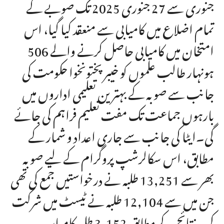
جنوری سے 27 جنوری 2025 تک صوبے کے
تمام اضلاع میں کامیابی سے منعقد کیا گیا، اس
امتخان میں کامیابی حاصل کرنے والے 506
ہونہار طالب علموں کو خیبرپختونخوا حکومت کی
جانب سے صوبہ کے بہترین تعلیمی اداروں میں
بارہوں جماعت تک مفت تعلیم فراہم کی جائے
گی۔ایٹا کی جانب سے جاری اعداد و شمار کے
مطابق، اس سکالرشپ پروگرام کے لیے صوبہ
بھر سے 13,251 طلبہ نے درخواستیں جمع کی تھی
جن میں سے 12,104 طلبہ نے ٹیسٹ میں شرکت
کی۔ نتائج کے مطابق 3,152 طلبہ کامیاب