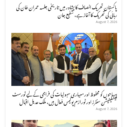
پاکستان تحریک انصاف کا پشاور میں تاریخی جلسہ عمران خان کی
رہائی کی تحریک کا آغاز ہے، شفیع جان
August 7, 2026
سیاحوں کو محفوظ اور معیاری سہولیات کی فراہمی کے لیے ٹورسٹ
فیسلیٹیشن سنٹرز اور ٹورازم پولیس فعال ہیں، ملک عدیل اقبال
August 7, 2026