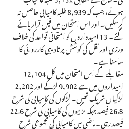
ہوئے، جب کہ 8,939 طلبہ کامیابی حاصل نہ
کرسکیں۔ اور اس امتحان میں فیل قرار پائے
گئے۔ 13 امیدواروں کو امتحانی قواعد کی خلاف
ورزی اور نقل کی کوشش پر تادیبی کارروائی کا
سامنا ہے۔
مقابلے کے اس امتحان میں کل 12,104
امیداروں میں سے 9,902 لڑکے اور 2,202
لڑکیاں شریک تھیں۔ لڑکوں کی کامیابی کی شرح
26.8 فیصد جبکہ لڑکیوں کی کامیابی کی شرح 22.6
فیصد رہی۔ ماضی میں کامیابی کی مجموعی شرح