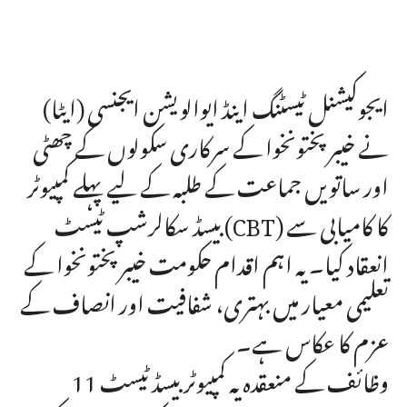
ایجوکیشنل ٹیسٹنگ اینڈ ایوالویشن ایجنسی (ایٹا)
نے خیبر پختونخوا کے سرکاری سکولوں کے چھٹی
اور ساتویں جماعت کے طلبہ کے لیے پہلے کمپیوٹر
بیسڈ سکالرشپ ٹیسٹ (CBT) کا کامیابی سے
انعقاد کیا۔ یہ اہم اقدام حکومت خیبر پختونخوا کے
تعلیمی معیار میں بہتری، شفافیت اور انصاف کے
عزم کا عکاس ہے۔
وظائف کے منعقدہ یہ کمپیوٹر بیسڈ ٹیسٹ 11