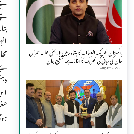
ہے۔
لیے
بنا
انہ
محا
پاکستان تحریک انصاف کا پشاور میں تاریخی جلسہ عمران
خان کی رہائی کی تحریک کا آغاز ہے، شفیع جان
لیے
August 7, 2026
دہش
اس 
عفر
ہوگ