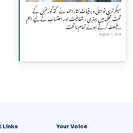
سیکرٹری توانائی وبرقیات نثاراحمد نے گڈ گورننس کے
تحت محکمہ میں بہتری ، شفافیت اور احتساب کے لیے اہم
فیصلہ کرتے ہوئے تمام ماتحت...
August 7, 2026
 Links
Your Voice