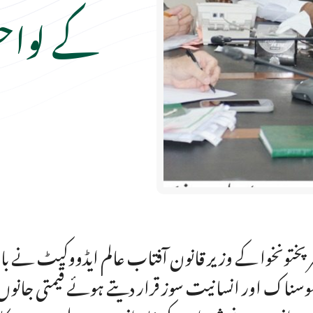
کے لواحق
رپختونخوا کے وزیر قانون آفتاب عالم ایڈووکیٹ نے باج
وسناک اور انسانیت سوز قرار دیتے ہوئے قیمتی جانوں 