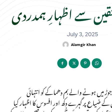
ین سے اظہارِ ہمدردی
July 3, 2025
Alamgir Khan
وڑ میں ہونے والے بم دھماکے کو انتہائی
کے ضیاع پر گہرے دکھ اور افسوس کا اظہار کیا