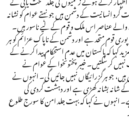
اظہار کرتے ہوئے زخمیوں کی جلد صحت یابی کے
 گرد انسانیت کے دشمن ہیں جو نہتے عوام کو نشانہ
 والے عناصر اس ملک و قوم کے لیے ناسور ہیں۔
ی قوم متحد ہے اور دشمن کے ناپاک عزائم کو ہر
 کہا کہ پاکستان میں عدم استحکام پیدا کرنے کے
ت نہیں کر سکتیں۔ خیبرپختونخوا کے عوام نے
، جو ہرگز رائیگاں نہیں جائیں گی۔ انہوں نے
 کے شانہ بشانہ کھڑی ہے اور دہشت گردی کی
ہے۔ انہوں نے کہا کہ بہت جلد امن کا سورج طلوع