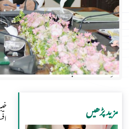
خیب
مزید پڑھیں
افس