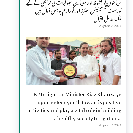
سیاحوں کو محفوظ اور معیاری سہولیات کی فراہمی کے لیے
ٹورسٹ فیسلیٹیشن سنٹرز اور ٹورازم پولیس فعال ہیں،
ملک عدیل اقبال
August 7, 2026
KP Irrigation Minister Riaz Khan says
sports steer youth towards positive
activities and play a vital role in building
a healthy society Irrigation...
August 7, 2026