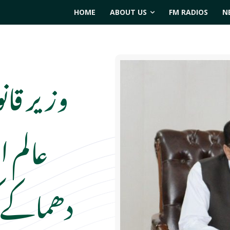
HOME
ABOUT US
FM RADIOS
N
وزیر قان
عالم ا
دھماکے 