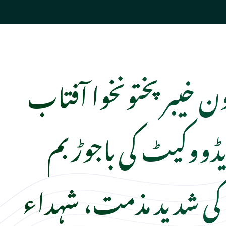
ون خیبر پختونخوا آفتاب
یڈووکیٹ کی باجوڑ بم
کی شدید مذمت، شہداء