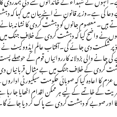
 انہوں نے شہداء کے خاندانوں سے دلی ہمدردی کا 
 دعا کی ہے۔وزیر قانون نے اپنے بیان میں کہا کہ دہشت
تے ہیں۔ معصوم جانوں کو دہشت گردی کا نشانہ بنانے
وں نے واضح کیا کہ دہشت گردی کے خلاف جنگ میں پور
ذ پر شکست دی جائے گی۔آفتاب عالم ایڈووکیٹ نے مزید
 کی جانے والی بزدلانہ کارروائیاں قوم کے حوصلے پس
ت گردی کے خلاف جنگ میں بے مثال قربانیاں دی ہیں
عزم کا اعادہ کیا کہ صوبائی حکومت سیکیورٹی اداروں
یت کے خاتمے کے لیے ہر ممکن اقدام اٹھایا جا رہا 
ا اور صوبے کو دہشت گردی سے پاک کر دیا جائے گا۔