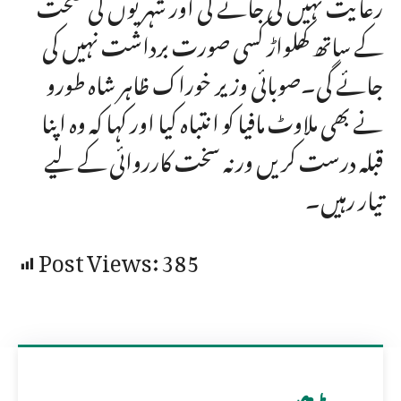
رعایت نہیں کی جائے گی اور شہریوں کی صحت
کے ساتھ کھلواڑ کسی صورت برداشت نہیں کی
جائے گی۔صوبائی وزیر خوراک ظاہر شاہ طورو
نے بھی ملاوٹ مافیا کو انتباہ کیا اور کہا کہ وہ اپنا
قبلہ درست کریں ورنہ سخت کارروائی کے لیے
تیار رہیں۔
Post Views:
385
مزید پڑھیں