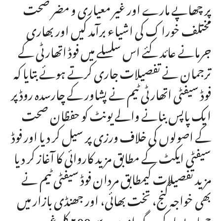
پر چھاپے مارے اور غیر معیاری و مضر صحت
مختلف خورا ک کی اشیاء برآمد کیں اور بھاری
جرمانے عائد کئے اس سلسلے میں فوڈ اتھارٹی کے
ترجمان نے تفصیلات جاری کرتے ہوئے بتایا کہ
فوڈ سیفٹی اتھارٹی ٹیم نے پشاور کے چارسدہ روڈ پر
ایک پاپس بنانے والے یونٹ کو حفظان صحت
کے اصولوں کی خلاف ورزی پر سیل کر دیا اور فوڈ
سیفٹی ایکٹ کے مطابق مزید کاروائی کا آغاز کر دیا
مزید تفصیلات کیمطابق مردان فوڈ سیفٹی ٹیم نے
بھی خواجہ گنج، تخت بھائی، اور جھنڈی بازار میں
چھاپے مار کر دو گوداموں سے 500 کلو غیر