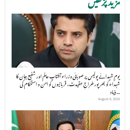
یومِ شہدائے پولیس پر صوبائی وزراء آفتاب عالم اور شفیع جان کا
شہداء کو بھرپور خراجِ عقیدت، قربانیوں کو امن و استحکام کی
بنیاد...
August 6, 2026