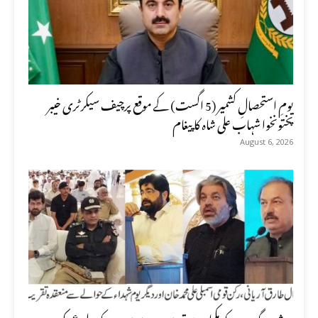
یومِ استحصالِ کشمیر (5 اگست) کے موقع پرچیف سیکرٹری خیبر
پختونخوا شہاب علی شاہ کا پیغام
August 6, 2026