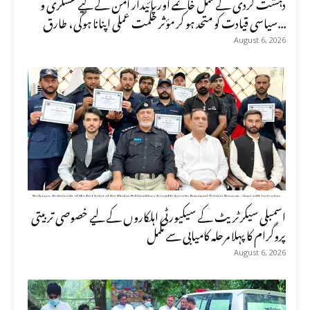
دہشت گردی کے مکمل خاتمے اور پائیدار امن کے لیے عسکری و
سیاسی قیادت کو متحد ہو کر مؤثر حکمت عملی اپنانا ہوگی، طارق...
August 6, 2026
اسمبلی سیکرٹریٹ کے سیکیورٹی اہلکاروں کے لیے خصوصی تربیتی
پروگرام کا پہلا مرحلہ کامیابی سے مکمل
August 6, 2026