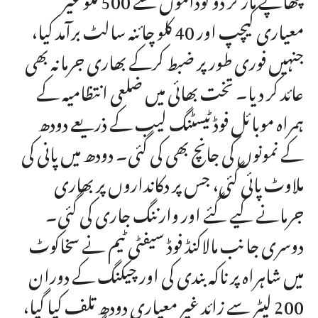
معیاری کیچپ اور 40 کلو چائنہ سالٹ برآمد کیا،
جنہیں فوری طور پر ضبط کرکے بھاری جرمانہ بھی
عائد کر دیا۔ تخت بھائی میں ضلعی انتظامیہ کے
ہمراہ موبائل فوڈ ٹیسٹنگ لیب کے ذریعے دودھ
کے نمونوں کی جانچ بھی کی گئی۔ دودھ میں پانی کی
ملاوٹ پائی گئی، جس پر دکانداروں پر بھاری
جرمانے کیے گئے اور وارننگ جاری کی گئی۔
دوسری جانب مالاکنڈ فوڈ سیفٹی ٹیم نے سخاکوٹ
میں شاہراہ پر ناکہ بندی کی اور چیکنگ کے دوران
200 لیٹر سے زائد غیر معیاری دودھ تلف کیا گیا،