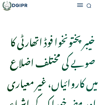
DGIPR
خیبرپختونخوا فوڈ اتھارٹی کا
صوبے کی مختلف اضلاع
میں کاروائیاں، غیر معیاری
اور مضر خوراک کی اشیاء