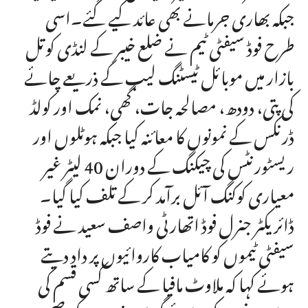
جبکہ بھاری جرمانے بھی عائد کیے گئے۔اسی
طرح فوڈ سیفٹی ٹیم نے ضلع خیبر کے لنڈی کوتل
بازار میں موبائل ٹیسٹنگ لیب کے ذریعے چائے
کی پتی، دودھ، مصالحہ جات، گھی، نمک اور کولڈ
ڈرنکس کے نمونوں کا معائنہ کیا جبکہ ہوٹلوں اور
ریسٹورنٹس کی چیکنگ کے دوران 40 لیٹر غیر
معیاری کوکنگ آئل برآمد کر کے تلف کیا گیا۔
ڈائریکٹر جنرل فوڈ اتھارٹی واصف سعید نے فوڈ
سیفٹی ٹیموں کو کامیاب کاروائیوں پر داد دیتے
ہوئے کہا کہ ملاوٹ مافیا کے ساتھ کسی قسم کی