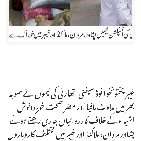
خیبر پختونخوا فوڈ سیفٹی اتھارٹی کی ٹیموں نے صوبہ
بھر میں ملاوٹ مافیا اور مضر صحت خوردونوش
اشیاء کے خلاف کارروائیاں جاری رکھتے ہوئے
پشاور مردان، ملاکنڈ اور خیبر میں مختلف کاروباروں