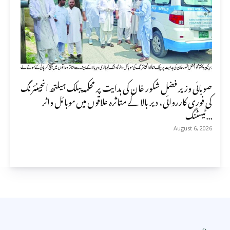
صوبائی وزیر فضل شکور خان کی ہدایت پر محکمہ پبلک ہیلتھ انجینئرنگ
کی فوری کارروائی، دیر بالا کے متاثرہ علاقوں میں موبائل واٹر
ٹیسٹنگ...
August 6, 2026