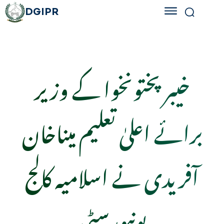
DGIPR
خیبر پختونخوا کے وزیر
برائے اعلیٰ تعلیم میناخان
آفریدی نے اسلامیہ کالج
یونیورسٹی