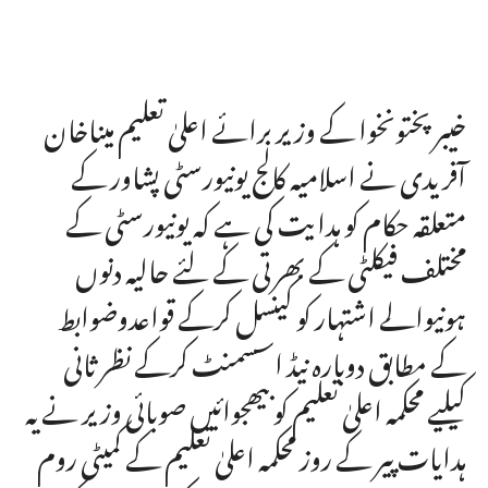
خیبر پختونخوا کے وزیر برائے اعلیٰ تعلیم میناخان
آفریدی نے اسلامیہ کالج یونیورسٹی پشاور کے
متعلقہ حکام کو ہدایت کی ہے کہ یونیورسٹی کے
مختلف فیکلٹی کے بھرتی کے لئے حالیہ دنوں
ہونیوالے اشتہار کو کینسل کرکے قواعدوضوابط
کے مطابق دوبارہ نیڈ اسسمنٹ کرکے نظر ثانی
کیلیے محکمہ اعلیٰ تعلیم کو بیھجوائیں صوبائی وزیر نے یہ
ہدایات پیر کے روز محکمہ اعلیٰ تعلیم کے کمیٹی روم