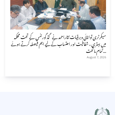
سیکرٹری توانائی وبرقیات نثاراحمد نے گڈ گورننس کے تحت محکمہ
میں بہتری ، شفافیت اور احتساب کے لیے اہم فیصلہ کرتے ہوئے
تمام ماتحت...
August 7, 2026