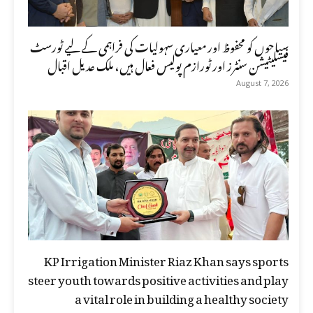
سیاحوں کو محفوظ اور معیاری سہولیات کی فراہمی کے لیے ٹورسٹ
فیسلیٹیشن سنٹرز اور ٹورازم پولیس فعال ہیں، ملک عدیل اقبال
August 7, 2026
KP Irrigation Minister Riaz Khan says sports
steer youth towards positive activities and play
a vital role in building a healthy society