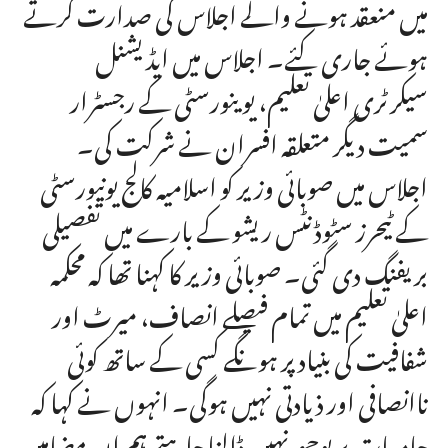
میں منعقد ہونے والے اجلاس کی صدارت کرتے
ہوئے جاری کئے۔ اجلاس میں ایڈیشنل
سیکرٹری اعلیٰ تعلیم، یوینورسٹی کے رجسٹرار
سمیت دیگر متعلقہ افسران نے شرکت کی۔
اجلاس میں صوبائی وزیر کو اسلامیہ کالج یونیورسٹی
کے ٹیحرز سٹوڈنٹس ریشو کے بارے میں تفصیلی
بریفنگ دی گئی۔ صوبائی وزیر کا کہنا تھا کہ محکمہ
اعلیٰ تعلیم میں تمام فیصلے انصاف، میرٹ اور
شفافیت کی بنیاد پر ہونگے کسی کے ساتھ کوئی
ناانصافی اور ذیادتی نہیں ہوگی۔ انہوں نے کہا کہ
جامعات پر بوجھ نہیں ڈالنا چاہتے ہم ان مضامین