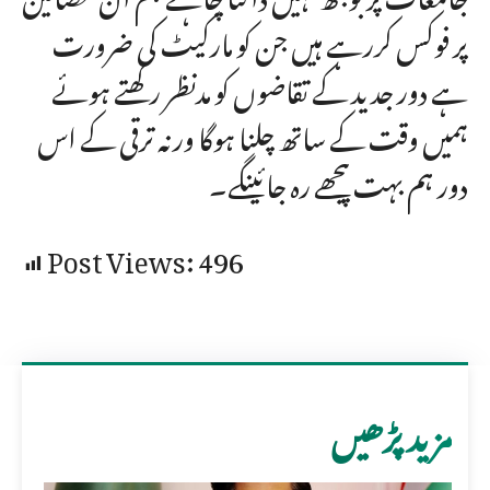
پر فوکس کررہے ہیں جن کو مارکیٹ کی ضرورت
ہے دور جدید کے تقاضوں کو مدنظر رکھتے ہوئے
ہمیں وقت کے ساتھ چلنا ہوگا ورنہ ترقی کے اس
دور ہم بہت پیحھے رہ جائینگے۔
Post Views:
496
مزید پڑھیں