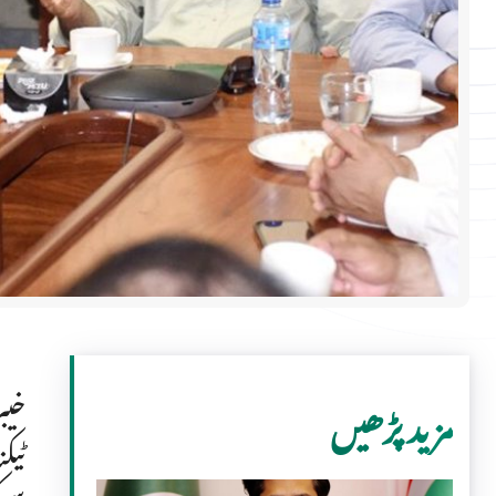
خیب
مزید پڑھیں
ٹیک