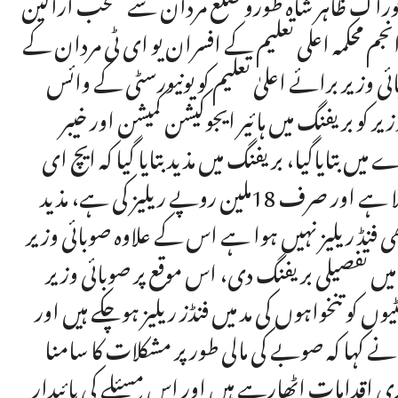
خوراک ظاہر شاہ طورو ضلع مردان سے منتخب اراکین
انجم محکمہ اعلی تعلیم کے افسران یو ای ٹی مردان کے
 وزیر برائے اعلیٰ تعلیم کو یونیورسٹی کے وائس
ر کو بریفنگ میں ہائیر ایجوکیشن کمیشن اور خیبر
بتایاگیا، بریفنگ میں مذید بتایا گیا کہ ایچ ای
سی نے یو ای ٹی مردان کو نئے یونیورسٹی کے لسٹ میں ڈالا ہے اور صرف 18ملین روپے ریلیز کی ہے، مذید
ں بھی فنڈ ریلیز نہیں ہوا ہے اس کے علاوہ صوبائی وزیر
ں تفصیلی بریفنگ دی، اس موقع پر صوبائی وزیر
ں کو تنخواہوں کی مد میں فنڈز ریلیز ہوچکے ہیں اور
نے کہا کہ صوبے کی مالی طور پر مشکلات کا سامنا
 اقدامات اٹھارہے ہیں اور اس مسئلے کی پائیدار