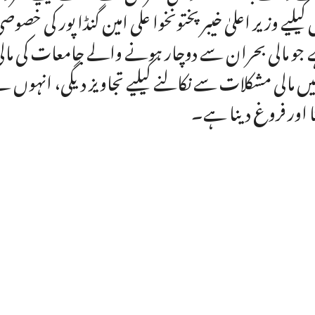
کیلیے وزیر اعلیٰ خیبر پختونخوا علی امین گنڈا پور کی 
جو مالی بحران سے دوچار ہونے والے جامعات کی مالی
یں مالی مشکلات سے نکالنے کیلیے تجاویز دیگی، انہوں ن
ا اور فروغ دینا ہے۔