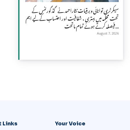
سیکرٹری توانائی وبرقیات نثاراحمد نے گڈ گورننس کے
تحت محکمہ میں بہتری ، شفافیت اور احتساب کے لیے اہم
فیصلہ کرتے ہوئے تمام ماتحت...
August 7, 2026
 Links
Your Voice