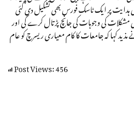
خصوصی ہدایت پر ایک ٹاسک فورس بھی تشکیل دی گئی
 مشکلات کی وجوہات کی جانچ پڑتال کرے گی اور
ے مذید کہا کہ جامعات کا کام معیاری ریسرچ کو عام
Post Views:
456