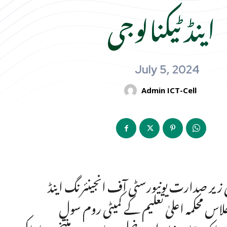
اینڈ ٹیکنالوجی
July 5, 2024
Admin ICT-Cell
 کی زیر صدارت یونیورسٹی آف انجینئرنگ اینڈ
محکمہ اعلیٰ تعلیم کے کمیٹی روم سول