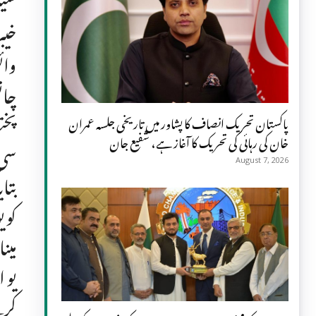
سیک
خیب
وائ
چان
پخت
پاکستان تحریک انصاف کا پشاور میں تاریخی جلسہ عمران
خان کی رہائی کی تحریک کا آغاز ہے، شفیع جان
August 7, 2026
بتا
کو 
مین
یو 
کرن