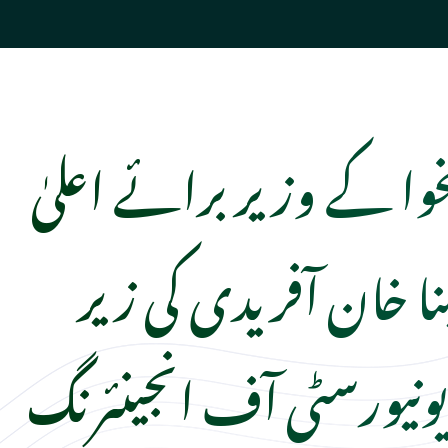
خوا کے وزیر برائے اعلیٰ
ینا خان آفریدی کی زیر
نیورسٹی آف انجینئرنگ