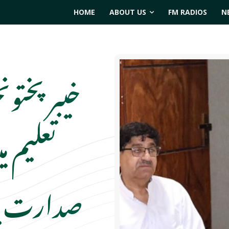
HOME
ABOUT US
FM RADIOS
N
خیبر پختون
تعلیم م
صدارت یو