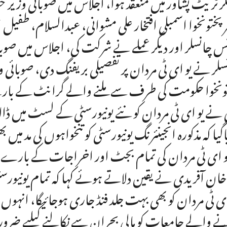
رٹریٹ پشاور میں منعقد ہوا، اجلاس میں صوبائی وزیر 
ر پختونخوا اسمبلی افتخار علی مشوانی، عبدالسلام، طفیل 
س چانسلر اور دیگر عملے نے شرکت کی، اجلاس میں صوبائی
سلر نے یو ای ٹی مردان پر تفصیلی بریفنگ دی، صوبائی وزی
ونخوا حکومت کی طرف سے ملنے والے گرانٹ کے بارے میں 
یاگیا کہ مذکورہ انجینئرنگ یونیورسٹی کو تنخواہوں کی مد می
یو ای ٹی مردان کی تمام بجٹ اور اخراجات کے بارے می
اخان آفریدی نے یقین دلاتے ہوئے کہا کہ تمام یونیورسٹیو
ای ٹی مردان کو بھی بہت جلد فنڈ جاری ہوجائیگا، انہوں 
ے والے جامعات کو مالی بحران سے نکالنے کیلیے ضروری