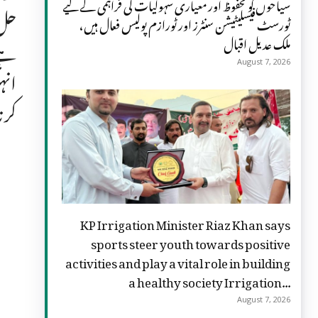
سیاحوں کو محفوظ اور معیاری سہولیات کی فراہمی کے لیے
حل 
ٹورسٹ فیسلیٹیشن سنٹرز اور ٹورازم پولیس فعال ہیں،
ملک عدیل اقبال
ہے 
August 7, 2026
انہ
کرن
KP Irrigation Minister Riaz Khan says
sports steer youth towards positive
activities and play a vital role in building
a healthy society Irrigation...
August 7, 2026