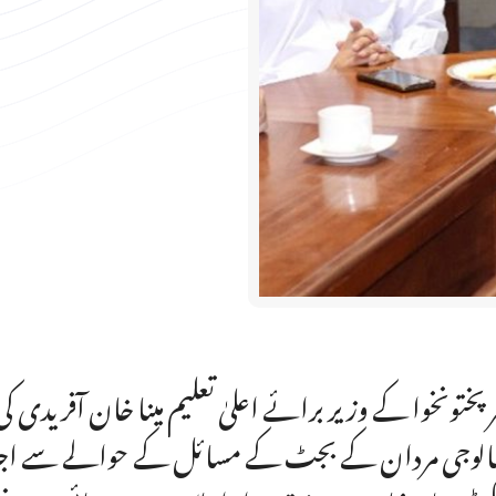
ر پختونخوا کے وزیر برائے اعلیٰ تعلیم مینا خان آفریدی
نالوجی مردان کے بجٹ کے مسائل کے حوالے سے اجلاس 