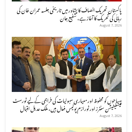
پاکستان تحریک انصاف کا پشاور میں تاریخی جلسہ عمران خان کی
رہائی کی تحریک کا آغاز ہے، شفیع جان
August 7, 2026
سیاحوں کو محفوظ اور معیاری سہولیات کی فراہمی کے لیے ٹورسٹ
فیسلیٹیشن سنٹرز اور ٹورازم پولیس فعال ہیں، ملک عدیل اقبال
August 7, 2026