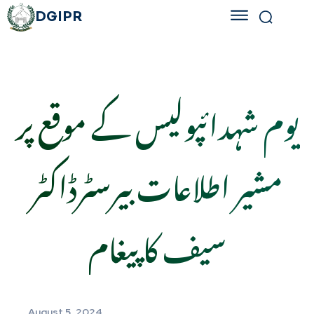
DGIPR
یوم شہدائپولیس کے موقع پر
مشیر اطلاعات بیرسٹرڈاکٹر
سیف کا پیغام
August 5, 2024