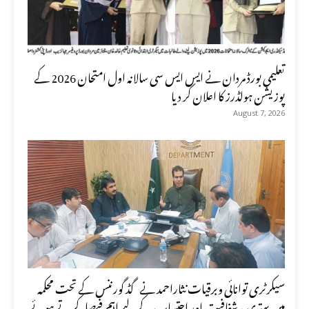
تعلیمی بورڈ مردان نے ایس ایس سی سالانہ اول امتحان 2026 کے
پوزیشن ہولڈرز کا اعلان کر دیا
August 7, 2026
سیکرٹری توانائی وبرقیات نثاراحمد نے گڈ گورننس کے تحت محکمہ
میں بہتری ، شفافیت اور احتساب کے لیے اہم فیصلہ کرتے ہوئے