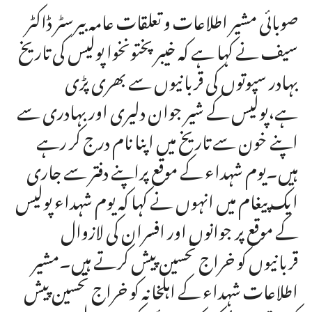
صوبائی مشیر اطلاعات و تعلقات عامہ بیرسٹر ڈاکٹر
سیف نے کہا ہے کہ خیبرپختونخوا پولیس کی تاریخ
بہادر سپوتوں کی قربانیوں سے بھری پڑی
ہے،پولیس کے شیر جوان دلیری اور بہادری سے
اپنے خون سے تاریخ میں اپنا نام درج کر رہے
ہیں۔یوم شہداء کے موقع پراپنے دفتر سے جاری
ایک پیغام میں انہوں نے کہا کہ یوم شہداء پولیس
کے موقع پر جوانوں اور افسران کی لازوال
قربانیوں کو خراج تحسین پیش کرتے ہیں۔مشیر
اطلاعات شہداء کے اہلخانہ کو خراج تحسین پیش