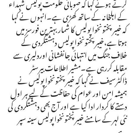
کرتے ہوئے کہا کہ صوبائی حکومت پولیس شہداء
کے اہلخانہ کے ساتھ کھڑی ہے۔انہوں نے کہا
کہ خیبر پختونخوا پولیس کا شمار بہترین فورسز میں
ہوتا ہے،خیبر پختونخوا پولیس دہشتگردی کے
خلاف جنگ میں انتہائی جانفشانی اوردلیری سے
مقابلہ کررہی ہے۔مشیر اطلاعات بیرسٹر
ڈاکٹرسیف نے کہا کہ خیبرپختونخوا پولیس نے
ہمیشہ امن اور عوام کی حفاظت کے لیے ہر اول
دستے کا کردار ادا کیا ہے اور آج بھی دہشتگردی کی
نئی لہر کے سامنے خیبرپختونخوا پولیس سینہ سپر
ہے۔