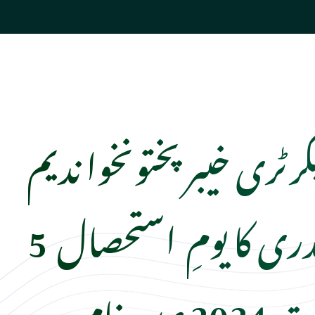
ٹری خیبرپختونخوا ندیم
اسلم چوہدری کا یومِ استحصال 5