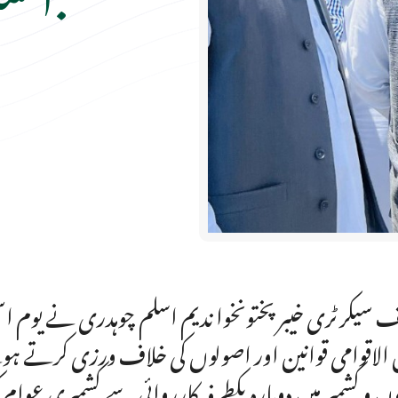
 سیکرٹری خیبرپختونخوا ندیم اسلم چوہدری نے یوم اس
ں و کشمیر میں دوبارہ یکطرفہ کارروائی سے کشمیری عوا