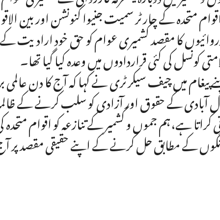
اقوام متحدہ کے چارٹر سمیت جنیوا کنونشن اور بین ال
روائیوں کا مقصد کشمیری عوام کو حق خود ارادیت کے 
متی کونسل کی کئی قراردادوں میں وعدہ کیا گیا تھا۔
ے پیغام میں چیف سیکرٹری نے کہا کہ آج کا دن عالمی ب
 آبادی کے حقوق اور آزادی کو سلب کرنے کے ظالمانہ 
نی کراتا ہے،ہم جموں و کشمیر کے تنازعہ کو اقوام متحدہ 
گوں کے مطابق حل کرنے کے اپنے حقیقی مقصد پر آج 