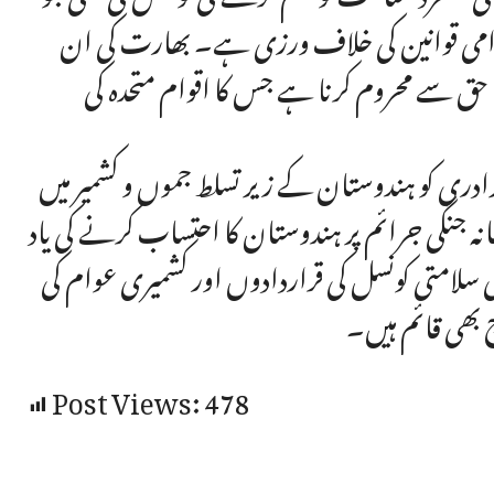
اقوامی قوانین کی خلاف ورزی ہے۔ بھارت کی ان
حق سے محروم کرنا ہے جس کا اقوام متحدہ کی
رادری کو ہندوستان کے زیر تسلط جموں و کشمیر میں
جنگی جرائم پر ہندوستان کا احتساب کرنے کی یاد
کی سلامتی کونسل کی قراردادوں اور کشمیری عوام کی
بھی قائم ہیں۔
Post Views:
478