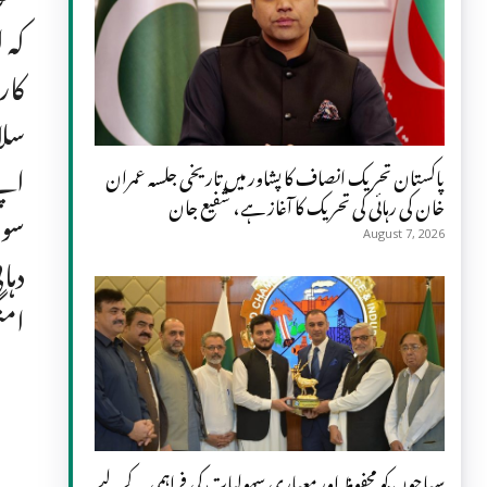
کہ 
کار
سلا
اپن
پاکستان تحریک انصاف کا پشاور میں تاریخی جلسہ عمران
خان کی رہائی کی تحریک کا آغاز ہے، شفیع جان
سول
August 7, 2026
دہا
امن
سیاحوں کو محفوظ اور معیاری سہولیات کی فراہمی کے لیے