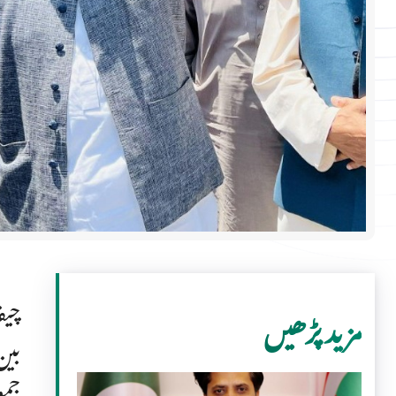
چیف
مزید پڑھیں
جمو