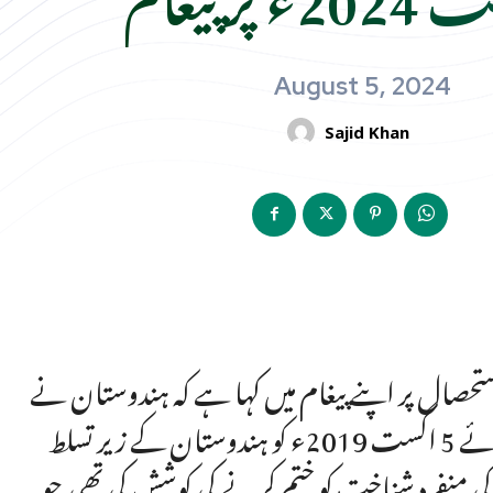
August 5, 2024
Sajid Khan
تحصال پر اپنے پیغام میں کہا ہے کہ ہندوستان نے
بین الاقوامی قوانین اور اصولوں کی خلاف ورزی کرتے ہوئے 5 اگست 2019ء کو ہندوستان کے زیر تسلط
م کی منفرد شناخت کو ختم کرنے کی کوشش کی تھی جو