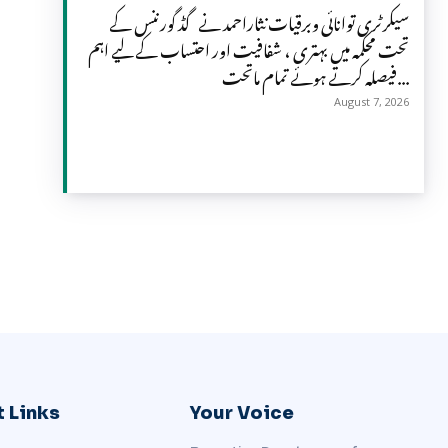
سیکرٹری توانائی وبرقیات نثاراحمد نے گڈ گورننس کے
تحت محکمہ میں بہتری ، شفافیت اور احتساب کے لیے اہم
فیصلہ کرتے ہوئے تمام ماتحت...
August 7, 2026
 Links
Your Voice