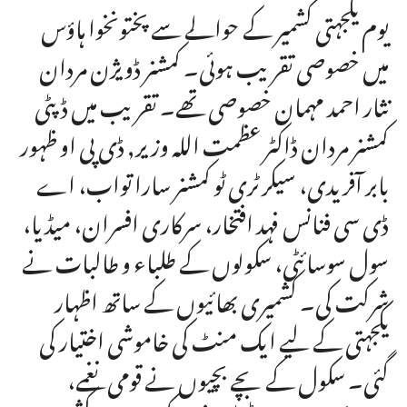
یوم یکجہتی کشمیر کے حوالے سے پختونخوا ہاؤس
میں خصوصی تقریب ہوئی۔ کمشنر ڈویژن مردان
نثار احمد مہمان خصوصی تھے۔ تقریب میں ڈپٹی
کمشنر مردان ڈاکٹر عظمت اللہ وزیر, ڈی پی او ظہور
بابر آفریدی، سیکرٹری ٹو کمشنر سارا تواب، اے
ڈی سی فنانس فہد افتخار، سرکاری افسران، میڈیا،
سول سوسائٹی، سکولوں کے طلباء و طالبات نے
شرکت کی۔ کشمیری بھائیوں کے ساتھ اظہار
یکجہتی کے لیے ایک منٹ کی خاموشی اختیار کی
گئی۔ سکول کے بچے بچیوں نے قومی نغمے،