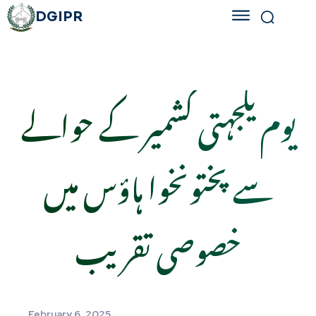
DGIPR
یوم یکجہتی کشمیر کے حوالے
سے پختونخوا ہاؤس میں
خصوصی تقریب
February 6, 2025