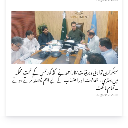
سیکرٹری توانائی وبرقیات نثاراحمد نے گڈ گورننس کے تحت محکمہ
میں بہتری ، شفافیت اور احتساب کے لیے اہم فیصلہ کرتے ہوئے
تمام ماتحت...
August 7, 2026