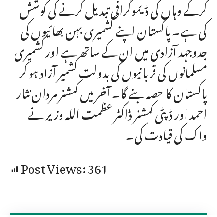
کرکے وہاں کی ڈیموگرافی تبدیل کرنے کی کوشش
کی ہے۔ پاکستان اپنے کشمیری بہن بھائیوں کی
جدوجہد آزادی میں ان کے ساتھ ہے اور کشمیری
مسلمانوں کی قربانیوں کی بدولت کشمیر آزاد ہو کر
پاکستان کا حصہ بنے گا۔ آخر میں کمشنر مردان نثار
احمد اور ڈپٹی کمشنر ڈاکٹر عظمت اللہ وزیر نے
واک کی قیادت کی۔
Post Views:
361