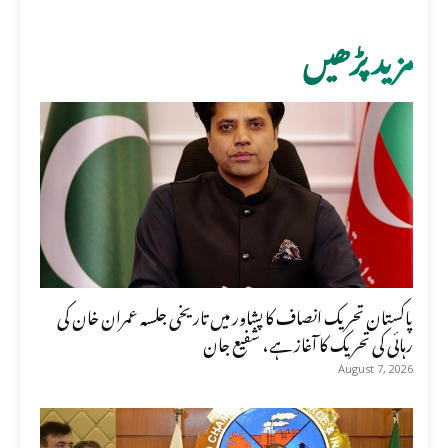
مزید پڑھیں
پاکستان تحریک انصاف کا پشاور میں تاریخی جلسہ عمران خان کی
رہائی کی تحریک کا آغاز ہے، شفیع جان
August 7, 2026