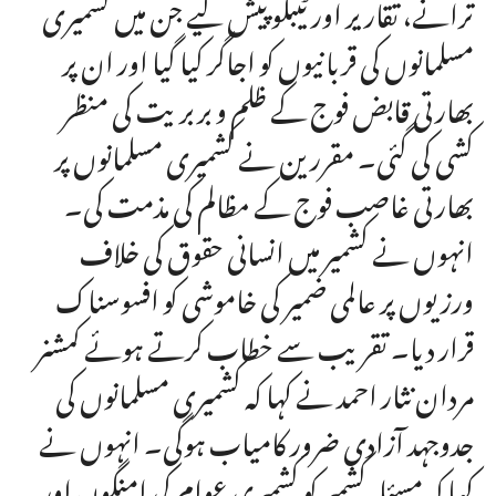
ترانے، تقاریر اور ٹیبلو پیش کیے جن میں کشمیری
مسلمانوں کی قربانیوں کو اجاگر کیا گیا اور ان پر
بھارتی قابض فوج کے ظلم و بربریت کی منظر
کشی کی گئی۔ مقررین نے کشمیری مسلمانوں پر
بھارتی غاصب فوج کے مظالم کی مذمت کی۔
انہوں نے کشمیر میں انسانی حقوق کی خلاف
ورزیوں پر عالمی ضمیر کی خاموشی کو افسوسناک
قرار دیا۔ تقریب سے خطاب کرتے ہوئے کمشنر
مردان نثار احمد نے کہا کہ کشمیری مسلمانوں کی
جدوجہد آزادی ضرور کامیاب ہوگی۔ انہوں نے
کہا کہ مسئلہ کشمیر کو کشمیری عوام کی امنگوں اور