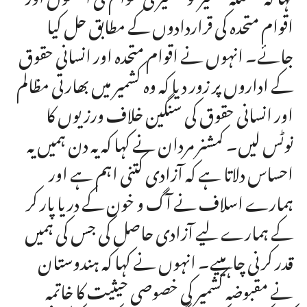
اقوام متحدہ کی قراردادوں کے مطابق حل کیا
جائے۔ انہوں نے اقوام متحدہ اور انسانی حقوق
کے اداروں پر زور دیا کہ وہ کشمیر میں بھارتی مظالم
اور انسانی حقوق کی سنگین خلاف ورزیوں کا
نوٹس لیں۔ کمشنر مردان نے کہا کہ یہ دن ہمیں یہ
احساس دلاتا ہے کہ آزادی کتنی اہم ہے اور
ہمارے اسلاف نے آگ و خون کے دریا پار کر
کے ہمارے لیے آزادی حاصل کی جس کی ہمیں
قدر کرنی چاہییے۔ انہوں نے کہا کہ ہندوستان
نے مقبوضہ کشمیر کی خصوصی حیثیت کا خاتمہ