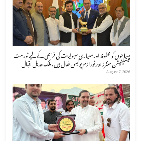
سیاحوں کو محفوظ اور معیاری سہولیات کی فراہمی کے لیے ٹورسٹ
فیسلیٹیشن سنٹرز اور ٹورازم پولیس فعال ہیں، ملک عدیل اقبال
August 7, 2026