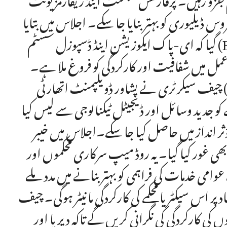
 ڈیلیوری کو بہتر بنایا جا سکے۔ اجلاس میں بتایا
گیا کہ ای-پاک ایکوزیشن اینڈ ڈسپوزل سسٹم (EPADS) پر اب تک 215 ٹینڈرز اور 74 پروکیورمنٹ پلانز
 میں شفافیت اور کارکردگی کو فروغ ملا ہے۔
چیف سیکرٹری نے پشاور ڈویلپمنٹ اتھارٹی (PDA) کی اہمیت کو اجاگر کرتے ہوئے کہا کہ پی ڈی اے
و جدید وسائل اور ڈیجیٹل ٹیکنالوجی سے لیس کیا
ثر انداز میں حاصل کیا جا سکے۔اجلاس میں خیبر
ھی غور کیا گیا۔ یہ روڈ میپ سرکاری محکموں اور
می خدمات کی فراہمی کو بہتر بنانے میں مدد ملے
پر اس سیکٹر یا محکمے کی کارکردگی مانیٹر ہوگی۔ چیف
 کارکردگی کی نگرانی کریں گے تاکہ دیرپا اور