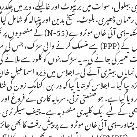
 بہلول، سوات میں بریکوٹ اور غالیگے، دیر میں چکدرہ
 رحمان ڈھیری، بلوٹ، شیخ بدین اور پنیالہ کو شامل ک
کے منصوبوں پر بھی بریفن
 تعمیر کی جائے گی۔ یہ سڑک بنوں کو کلور سے ملائے گی۔
 نمایاں بہتری آئے گی۔اجلاس میں ڈیرہ اسماعیل خان 
زہ لیا گیا۔ اجلاس کو بتایا گیا کہ درابن اکنامک زون کی
ہمی کے لیے ایک کلیدی منصوبہ ہے۔چیف سیکرٹری نے 
ادارہ جاتی اصلاحات بھی اجلاس کا اہم جزو رہیں