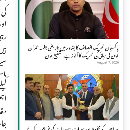
کی 
اور
رہی
ہیں
پاکستان تحریک انصاف کا پشاور میں تاریخی جلسہ عمران
خان کی رہائی کی تحریک کا آغاز ہے، شفیع جان
سیا
August 7, 2026
ماس
کیل
اہم
مقا
جار
سیاحوں کو محفوظ اور معیاری سہولیات کی فراہمی کے لیے