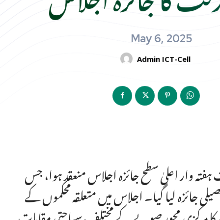
May 6, 2025
Admin ICT-Cell
فتہ وار اعلیٰ سطح جائزہ اجلاس منعقد ہوا، جس
یلی جائزہ لیا گیا۔ اجلاس میں متعلقہ محکموں کے
 کا مرکزی محور صوبے کے مختلف سیاحتی مقامات