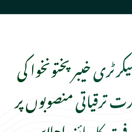
رٹری خیبرپختونخوا کی
ت ترقیاتی منصوبوں پر
فت کا جائزہ اجلاس