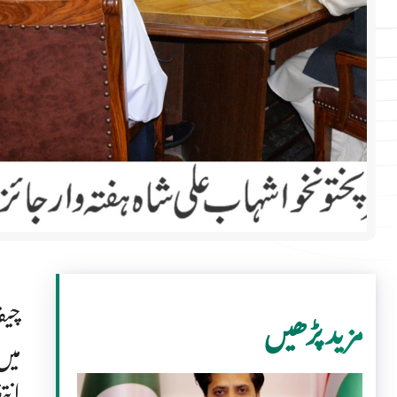
چیف
مزید پڑھیں
میں
انت