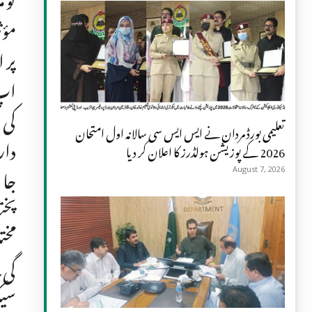
مؤث
اپ 
تعلیمی بورڈ مردان نے ایس ایس سی سالانہ اول امتحان
دار
2026 کے پوزیشن ہولڈرز کا اعلان کر دیا
جا 
August 7, 2026
پخت
مخت
گی۔
سیک