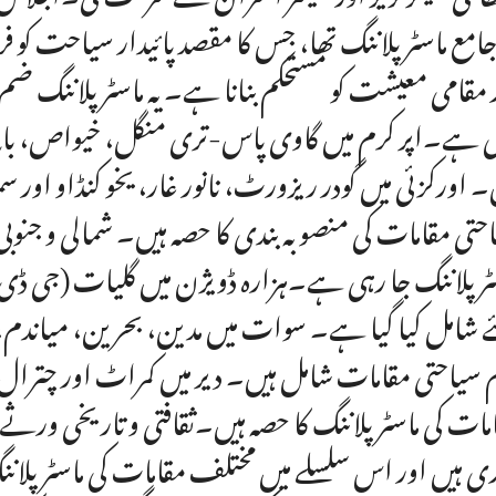
جامع ماسٹر پلاننگ تھا، جس کا مقصد پائیدار سیاحت کو فروغ
 مقامی معیشت کو مستحکم بنانا ہے۔ یہ ماسٹر پلاننگ ضم
 ہے۔اپر کرم میں گاوی پاس-تری منگل، خیواص، باغِ 
۔ اورکزئی میں گودر ریزورٹ، نانور غار، یخو کنڈاو اور سمانہ
حتی مقامات کی منصوبہ بندی کا حصہ ہیں۔ شمالی و جنو
ٹر پلاننگ جا رہی ہے۔ہزارہ ڈویژن میں گلیات (جی ڈی ا
ئے شامل کیا گیا ہے۔ سوات میں مدین، بحرین، میاندم، مال
 سیاحتی مقامات شامل ہیں۔ دیر میں کمراٹ اور چترال 
مات کی ماسٹر پلاننگ کا حصہ ہیں۔ثقافتی و تاریخی ور
ی ہیں اور اس سلسلے میں مختلف مقامات کی ماسٹر پلان