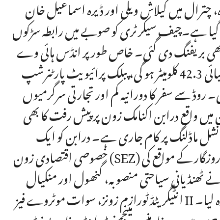
، چترال میں کیلاش ویلی اور ڈیرہ اسماعیل خان
یا گیا ہے۔چیف سیکرٹری کو صوبے میں رابطہ سڑکوں
گ دی گئی۔ خاص طور پر انڈس ہائی وے (N-55) کو ہکلہ-ڈی آئی خان موٹروے
سے منسلک کرنے والی سڑک، جس کی لمبائی 42.3 کلومیٹر ہو گی، پبلک پرائیویٹ پارٹنرشپ (PPP) ماڈل کے
 روڈ سے سفر کا دورانیہ کم اور تجارتی سرگرمیوں
میں واقع درابن اکنامک زون پر پیش رفت کا بھی
 فنانشل ماڈلنگ پر کام جاری ہے۔ درابن کو ایک
خصوصی اقتصادی زون (SEZ) قرار دیا گیا ہے، جو صنعتی ترقی، سرمایہ کاری کے فروغ اور روزگار کے مواقع کی
ٹھنڈیانی سیاحتی منصوبہ، گنھول اور منکیال
انٹیگریٹڈ ٹورازم زونز، سوات موٹروے فیز II اور پشاور–ڈی آئی خان موٹروے پر پیش رفت کا بھی جائزہ لیا۔
۔ پرفارمنس مینجمنٹ اینڈ ریفارمز یونٹ (PMRU) کو مزید