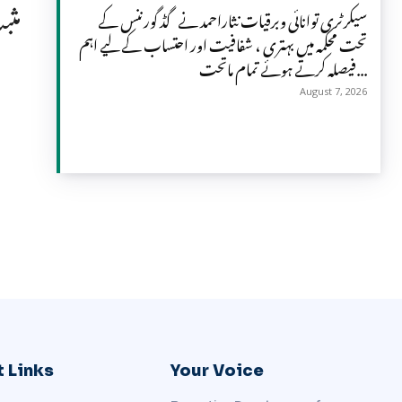
مثب
سیکرٹری توانائی وبرقیات نثاراحمد نے گڈ گورننس کے
تحت محکمہ میں بہتری ، شفافیت اور احتساب کے لیے اہم
فیصلہ کرتے ہوئے تمام ماتحت...
August 7, 2026
 Links
Your Voice