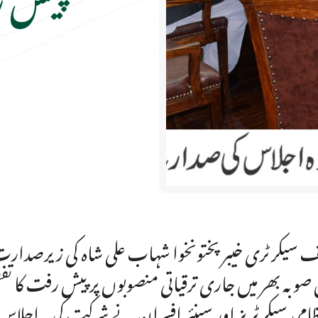
 سیکرٹری خیبرپختونخوا شہاب علی شاہ کی زیرصدارت ہ
 صوبہ بھر میں جاری ترقیاتی منصوبوں پر پیش رفت کا تفص
ظامی سیکرٹریز اور سینئر افسران نے شرکت کی۔اجلاس