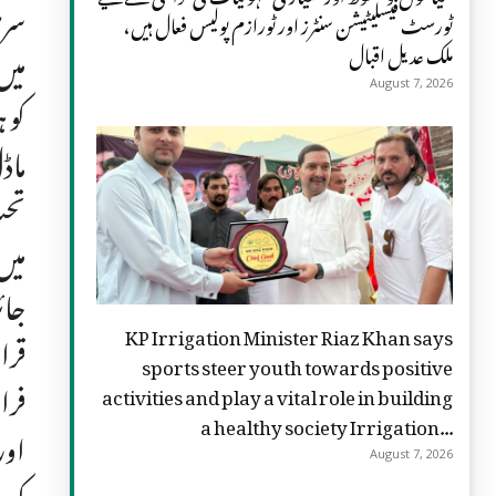
سری
ٹورسٹ فیسلیٹیشن سنٹرز اور ٹورازم پولیس فعال ہیں،
ملک عدیل اقبال
میں
August 7, 2026
تحت
میں
جائ
KP Irrigation Minister Riaz Khan says
sports steer youth towards positive
فرا
activities and play a vital role in building
a healthy society Irrigation...
August 7, 2026