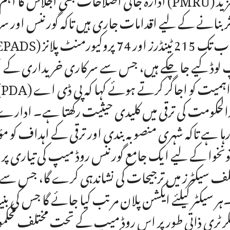
ر بنانے کے لیے اقدامات جاری ہیں تاکہ گورننس اور سروس
لوڈ کیے جا چکے ہیں، جس سے سرکاری خریداری کے عمل
الحکومت کی ترقی میں کلیدی حیثیت رکھتا ہے۔ ادارے ک
رہا ہے تاکہ شہری منصوبہ بندی اور ترقی کے اہداف کو مؤ
ونخوا کے لیے ایک جامع گورننس روڈ میپ کی تیاری پر ب
لف سیکٹرز میں ترجیحات کی نشاندہی کرے گا، جس سے عوا
ہر سیکٹر کیلئے ایکشن پلان مرتب کیا جائے گا جس کی بنیاد 
رٹری ذاتی طور پر اس روڈ میپ کے تحت مختلف محکموں کی