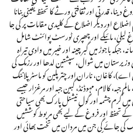
 دینا، قدرتی اور ثقافتی ورثے کا تحفظ یقینی بنانا
 اضلاع اور دیگر اضلاع کے کلیدی مقامات پر کی جا
لیلیٰ، مائیکے اور چھپری ٹورسٹ پوائنٹ شامل
، جبکہ باجوڑ میں گبر چینہ اور خیبر میں وادی تیراہ
بی وزیرستان میں شوال، سپشتین لدھا اور رزمک کی
ے)، کاغان، ناران اور چتر پلین کو ماسٹر پلاننگ
م جبہ، کالام، مہوڈنڈ، گبین جبہ اور مرغزار جیسے
میں گرم چشمہ اور گول نیشنل پارک بھی سیاحتی
ثے کے تحفظ اور فروغ کے لیے بھی مربوط کوششیں
نگ کی جائے گی جن میں مردان میں تخت بھائی اور