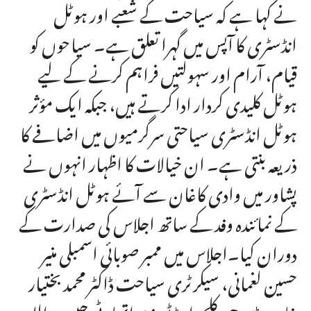
نے کہا ہے کہ سیاحت کے شعبے اور ہوٹل
انڈسٹری کا آپس میں گہرا تعلق ہے۔ سیاحوں کو
قیام، آرام اور سہولتیں فراہم کرنے کے لیے
ہوٹل کلیدی کردار ادا کرتے ہیں، جبکہ ایک مؤثر
ہوٹل انڈسٹری سیاحتی سرگرمیوں میں اضافے کا
ذریعہ بنتی ہے۔ ان خیالات کا اظہار انہوں نے
پشاور میں وادی کاغان سے آئے ہوٹل انڈسٹری
کے نمائندہ وفد کے ساتھ اجلاس کی صدارت کے
دوران کیا۔اجلاس میں ممبر صوبائی اسمبلی منیر
حسین لغمانی، سیکرٹری سیاحت ڈاکٹر محمد بختیار
خان، ڈی جی کلچر اینڈ ٹورزم اتھارٹی حبیب اللہ