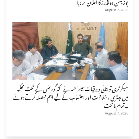
پوزیشن ہولڈرز کا اعلان کر دیا
August 7, 2026
سیکرٹری توانائی وبرقیات نثاراحمد نے گڈ گورننس کے تحت محکمہ
میں بہتری ، شفافیت اور احتساب کے لیے اہم فیصلہ کرتے ہوئے
تمام ماتحت...
August 7, 2026