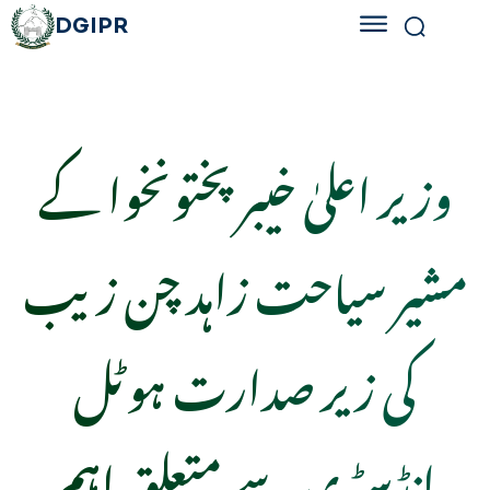
DGIPR
وزیر اعلیٰ خیبر پختونخوا کے
مشیر سیاحت زاہد چن زیب
کی زیر صدارت ہوٹل
انڈسٹری سے متعلق اہم