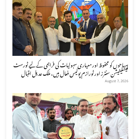
سیاحوں کو محفوظ اور معیاری سہولیات کی فراہمی کے لیے ٹورسٹ
فیسلیٹیشن سنٹرز اور ٹورازم پولیس فعال ہیں، ملک عدیل اقبال
August 7, 2026