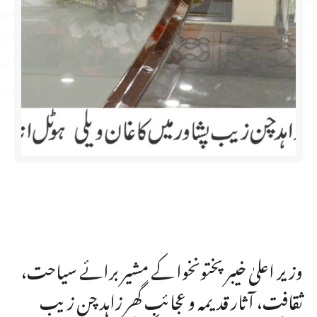
وزیر اعلیٰ خیبر پختونخوا کے مشیر برائے سیاحت،
ثقافت، آثار قدیمہ و عجائب گھر زاہد چن زیب