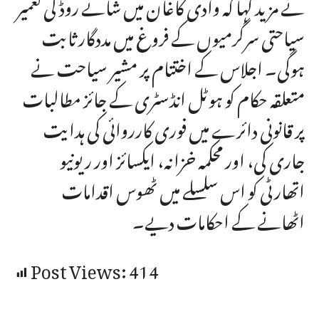
نے مزید کہا کہ وادی کاغان میں شاتے روڈ کی تعمیر
سیاحتی سرگرمیوں کے فروغ میں مددگار ثابت
ہوگی۔ اجلاس کے اختتام پر مشیر سیاحت نے
متعلقہ حکام کو ہوٹل انڈسٹری کے جائز مطالبات
پر قانونی دائرے میں فوری کارروائی کی ہدایت
جاری کی، اور محکمہ خزانہ، ایکسائز اور ریونیو
اتھارٹی کو اس سلسلے میں ٹھوس اقدامات
اٹھانے کے احکامات دیے۔
Post Views:
414