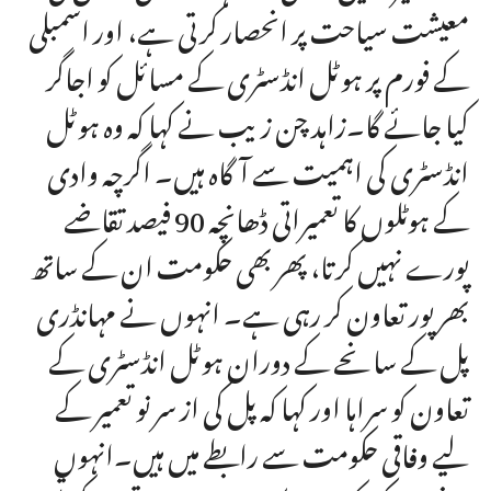
معیشت سیاحت پر انحصار کرتی ہے، اور اسمبلی
کے فورم پر ہوٹل انڈسٹری کے مسائل کو اجاگر
کیا جائے گا۔زاہد چن زیب نے کہا کہ وہ ہوٹل
انڈسٹری کی اہمیت سے آگاہ ہیں۔ اگرچہ وادی
کے ہوٹلوں کا تعمیراتی ڈھانچہ 90 فیصد تقاضے
پورے نہیں کرتا، پھر بھی حکومت ان کے ساتھ
بھرپور تعاون کر رہی ہے۔ انہوں نے مہانڈری
پل کے سانحے کے دوران ہوٹل انڈسٹری کے
تعاون کو سراہا اور کہا کہ پل کی از سر نو تعمیر کے
لیے وفاقی حکومت سے رابطے میں ہیں۔انہوں