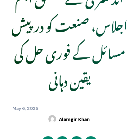
اجلاس، صنعت کو درپیش
مسائل کے فوری حل کی
یقین دہانی
May 6, 2025
Alamgir Khan