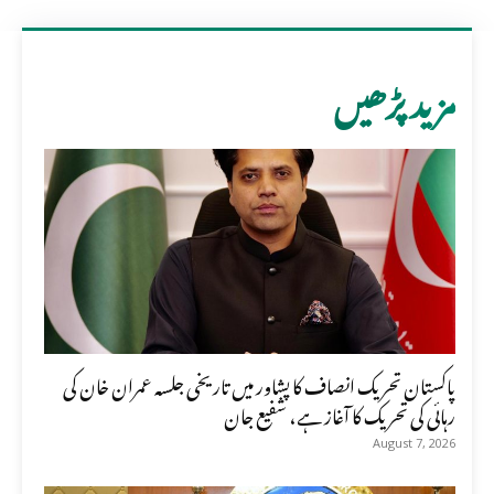
مزید پڑھیں
پاکستان تحریک انصاف کا پشاور میں تاریخی جلسہ عمران خان کی
رہائی کی تحریک کا آغاز ہے، شفیع جان
August 7, 2026