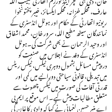
عارف، محکمہ خزانہ، محکمہ ایکسائز، خیبر پختونخوا
ریونیو اتھارٹی کے حکام اور ہوٹل انڈسٹری کے
نمائندگان سیٹھ مطیع اللہ، سرور خان، محمد اشفاق
اور وحید الرحمان نے بھی شرکت کی۔ہوٹل
انڈسٹری کے وفد نے اجلاس میں صنعت کو
درپیش مسائل بشمول دوہری ٹیکس، ٹیکس ریٹس
میں تبدیلی، قانونی سیاحتی دورانیے میں کمی اور
قدرتی آفات کی صورت میں ٹیکس چھوٹ سے
متعلق مطالبات پیش کیے۔ اس موقع پر ایم پی
اے منیر حسین لغمانی نے کہا کہ وادی کاغان کی