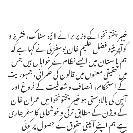
خیبرپختونخوا کے وزیر برائے لائیو سٹاک، فشریز و
کوآپریٹیو فضل حکیم خان یوسفزئی نے کہا ہے کہ
ہم پاکستان میں ایسے نظام کے خواہاں ہیں جس
میں حقیقی معنوں میں قانون کی حکمرانی، جمہوریت
کے استحکام، انصاف و شفافیت کے فروغ اور
آئین کی بالادستی ہو خیبرپختونخوا میں عمران خان
کے ویژن کے مطابق ترقی و خوشحالی کا سفر جاری
ہے ہم اپنے آئینی حقوق کے حصول پر کوئی