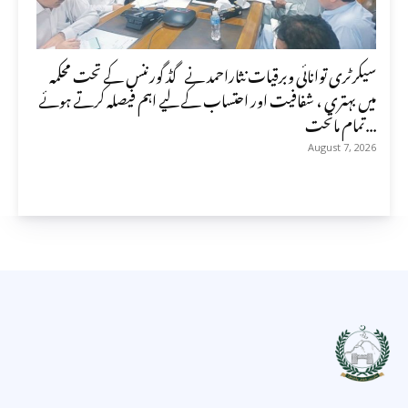
سیکرٹری توانائی وبرقیات نثاراحمد نے گڈ گورننس کے تحت محکمہ
میں بہتری ، شفافیت اور احتساب کے لیے اہم فیصلہ کرتے ہوئے
تمام ماتحت...
August 7, 2026