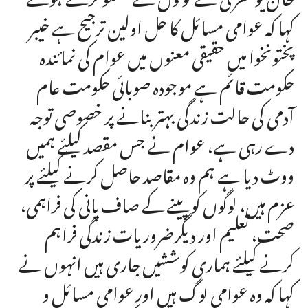
کہا کہ عوامی مسائل کا حل اولین ترجیح ہے خیبر
پختونخوا میں حقیقی معنوں میں عوام کی نمائندہ
حکومت قائم ہے موجودہ صوبائی حکومت عام
آدمی کی حالت زندگی بہتر بنانے پر خصوصی توجہ
دے رہی ہے، عوام نے جس مقصد کیلئے ہمیں
ووٹ دیا ہے ہم وہ مقاصد حاصل کرنے کیلئے پر
عزم ہیں، لوگوں کو پینے کے صاف پانی کی فراہمی،
صحت، تعلیم اور دیگرضروریات زندگی فراہم
کرنے کیلئے ہماری کوششیں جاری ہیں انہوں نے
کہا کہ وہ عوامی لوگ ہیں اور عوامی مسائل و