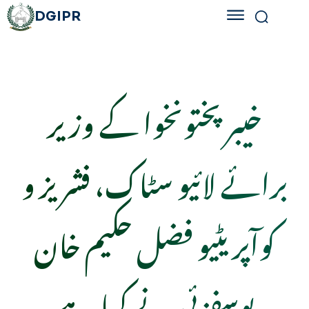
DGIPR
خیبرپختونخوا کے وزیر
برائے لائیو سٹاک، فشریز و
کوآپریٹیو فضل حکیم خان
یوسفزئی نے کہا ہے