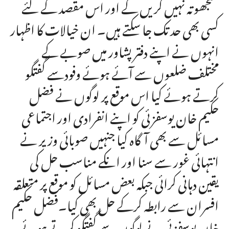
سمجھوتہ نہیں کریں گے اور اس مقصد کے لئے
کسی بھی حد تک جا سکتے ہیں۔ ان خیالات کا اظہار
انہوں نے اپنے دفتر پشاور میں صوبے کے
مختلف ضلعوں سے آئے ہوئے وفودسے گفتگو
کرتے ہوئے کیا اس موقع پر لوگوں نے فضل
حکیم خان یوسفزئی کو اپنے انفرادی اور اجتماعی
مسائل سے بھی آگاہ کیا جنہیں صوبائی وزیر نے
انتہائی غور سے سنا اور انکے مناسب حل کی
یقین دہانی کرائی جبکہ بعض مسائل کو موقع پر متعلقہ
افسران سے رابطہ کرکے حل بھی کیا۔فضل حکیم
خان یوسفزئی نے لوگوں سے گفتگو کرتے ہوئے