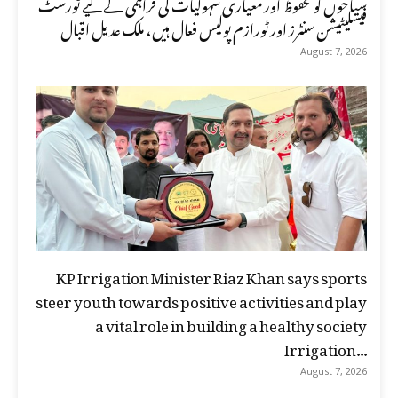
سیاحوں کو محفوظ اور معیاری سہولیات کی فراہمی کے لیے ٹورسٹ
فیسلیٹیشن سنٹرز اور ٹورازم پولیس فعال ہیں، ملک عدیل اقبال
August 7, 2026
KP Irrigation Minister Riaz Khan says sports
steer youth towards positive activities and play
a vital role in building a healthy society
Irrigation...
August 7, 2026