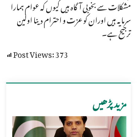
مشکلات سے بخوبی آگاہ ہیں کیوں کہ عوام ہمارا
سرمایہ ہیں اوران کو عزت و احترام دینا اولین
ترجیح ہے۔
Post Views:
373
مزید پڑھیں