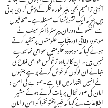
آئینی ترامیم بھی بغیر غور و فکر کے پیش کر دی جاتی
ہیں جو کہ ایک تشویشناک مسئلہ ہے۔صحافیوں
سے گفتگو کے دوران بیرسٹر ڈاکٹر سیف نے
موجودہ وفاقی اور پنجاب حکومتوں پر تنقید کرتے
ہوئے کہا کہ موجودہ حکومتیں عوامی نمائندے
نہیں ہیں۔ ان کا زیادہ تر فوکس عوامی فلاح کی
بجائے ان لوگوں کو خوش کرنے پر ہے جنہوں
نے انہیں اقتدار میں لایا ہے۔صوبے کی امن و
امان کی صورتحال پر بات کرتے ہوئے مشیر
اطلاعات نے کہا کہ خیبرپختونخوا کو امن و امان