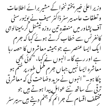
وزیر اعلیٰ خیبرپختونخوا کے مشیر برائے اطلاعات
و تعلقات عامہ بیرسٹر ڈاکٹر سیف نے یونیورسٹی
آف پشاور میں منعقدہ تین روزہ نیشنل کریمینالوجی
کانفرنس سے خطاب کرتے ہوئے کہا کہ جرم
ایک ایسا عنصر ہے جو ہمیشہ معاشروں کا حصہ رہا
ہے اور رہے گا۔ انہوں نے کہا، ”کوئی بھی
معاشرہ ایسا نہیں جہاں جرم مکمل طور پر ختم ہو
چکا ہو۔” انہوں نے مزید وضاحت کی کہ معاشرتی
ترقی کے ساتھ نئے عوامل پیدا ہوتے ہیں جو
مختلف اقسام کے جرائم کو جنم دیتے ہیں۔بیرسٹر