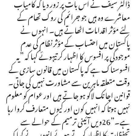
ڈاکٹر سیف نے اس بات پر زور دیا کہ کامیاب
معاشرے وہ ہیں جو جرائم کی روک تھام کے
لئے مؤثر اقدامات اٹھاتے ہیں۔ انہوں نے
پاکستان میں احتساب کے مؤثر نظام کی عدم
موجودگی پر افسوس کا اظہار کرتیہوئے کہا کہ ”یہ
افسوسناک ہے کہ پاکستان میں قانون سازی کے
وقت متعلقہ ماہرین سے مشاورت نہیں کی جاتی۔
قوانین اچانک لاگو ہو جاتے ہیں اور عوام کو معلوم
نہیں ہوتا کہ انہیں کون اور کیوں متعارف کروا رہا
ہے۔”26ویں آئینی ترمیم کے حوالے سے
تحفظات کا اظہار کرتے ہوئے انہوں نے کہا کہ