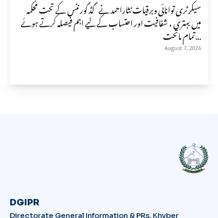
سیکرٹری توانائی وبرقیات نثاراحمد نے گڈ گورننس کے تحت محکمہ
میں بہتری ، شفافیت اور احتساب کے لیے اہم فیصلہ کرتے ہوئے
تمام ماتحت...
August 7, 2026
DGIPR
Directorate General Information & PRs, Khyber