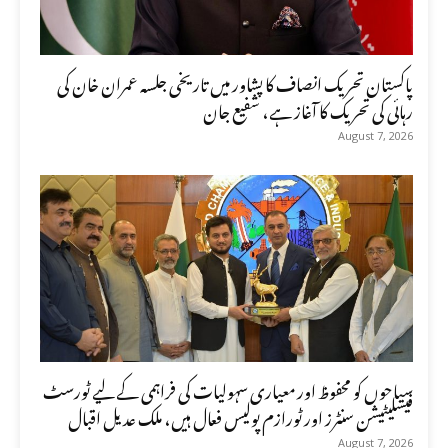
پاکستان تحریک انصاف کا پشاور میں تاریخی جلسہ عمران خان کی
رہائی کی تحریک کا آغاز ہے، شفیع جان
August 7, 2026
سیاحوں کو محفوظ اور معیاری سہولیات کی فراہمی کے لیے ٹورسٹ
فیسلیٹیشن سنٹرز اور ٹورازم پولیس فعال ہیں، ملک عدیل اقبال
August 7, 2026