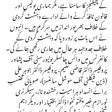
کے چیلنجز کا سامنا ہے، مگر ہماری پولیس اور
قانون نافذ کرنے والے ادارے دہشت گردی
کے خلاف بھرپور انداز میں سرگرم ہیں۔ انہوں
نے اس بات پر زور دیا کہ دہشت گردی کے
خلاف جدوجہد ہر حال میں جاری رکھی جائے گی۔
کانفرنس میں وائس چانسلر یونیورسٹی آف پشاور
پروفیسر ڈاکٹر قاضی نعیم، پروفیسر ڈاکٹر جوہر علی
(ڈین فیکلٹی آف سوشل سائنسز)، صوبائی محتسب
برائے انسداد ہراسیت رخشندہ ناز، سیکرٹری
ٹورازم خیبرپختونخوا ڈاکٹر بختیار اور دیگر اہم
شخصیات نے شرکت کی اور شرکاء سے خطاب