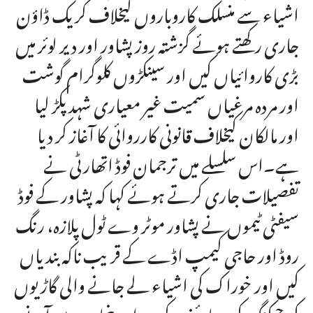
اشیاء سے منسلک کاروباروں کیخلاف کریک ڈاؤن
جاری رکھتے ہوئے گزشتہ روز پشاور اور دیر لوئر میں
بڑی کاروائیاں کیں اور سینکڑوں کلوگرام گوشت
اور مردہ مرغیاں سمیت غیر معیاری شہد پکڑ لیا
اور مالکان کیخلاف قانونی کارروائی کا آغاز کر دیا
ہے۔اس سلسلے میں ترجمان فوڈ اتھارٹی نے
تفصیلات جاری کرتے ہوئے کہا کہ پشاور کے فوڈ
سیفٹی ٹیموں نے پشاور موٹر وے ٹول پلازہ، رنگ
روڈ اور حاجی کیمپ اڈے کے قریب ناکہ بندیاں
کیں اور خوراک کی اشیاء لے جانے والی گاڑیوں
کی چیکنگ کی معائنے کے دوران پنجاب سے آنے