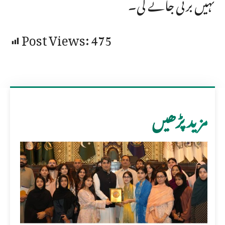
نہیں برتی جائے گی۔
Post Views:
475
مزید پڑھیں