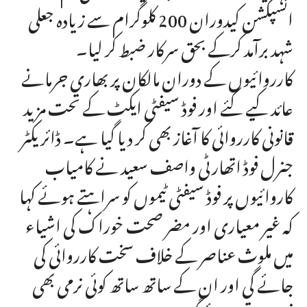
انسپکشن کیدوران 200 کلوگرام سے زیادہ جعلی
شہد برآمد کرکے بحق سرکار ضبط کر لیا۔
کارروائیوں کے دوران مالکان پر بھاری جرمانے
عائد کیے گئے اور فوڈ سیفٹی ایکٹ کے تحت مزید
قانونی کارروائی کا آغاز بھی کر دیا گیا ہے۔ ڈائریکٹر
جنرل فوڈ اتھارٹی واصف سعید نے کامیاب
کاروائیوں پر فوڈ سیفٹی ٹیموں کو سراہتے ہوئے کہا
کہ غیر معیاری اور مضر صحت خوراک کی اشیاء
میں ملوث عناصر کے خلاف سخت کارروائی کی
جائے گی اور ان کے ساتھ ساتھ کوئی نرمی بھی