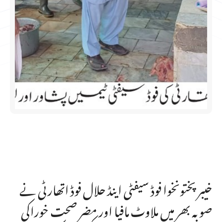
خیبرپختونخوا فوڈ سیفٹی اینڈ حلال فوڈ اتھارٹی نے
صوبہ بھر میں ملاوٹ مافیا اور مضر صحت خوراکی