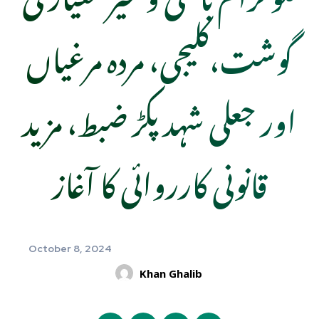
گوشت،کلیجی، مردہ مرغیاں
اور جعلی شہد پکڑ ضبط، مزید
قانونی کارروائی کا آغاز
October 8, 2024
Khan Ghalib