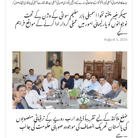
سپیکر خیبر پختونخوا اسمبلی بابر سلیم سواتی کے وژن کے تحت
نوجوانوں کو پارلیمانی امور میں عملی کردار ادا کرنے کے مواقع فراہم
کیے...
August 5, 2026
ضلع ملاکنڈ کے لیے تقریباً ڈیڑھ ارب روپے کے ترقیاتی منصوبوں
کی پاکستان تحریک انصاف کی موجودہ صوبائی حکومت کی جانب
سے ...