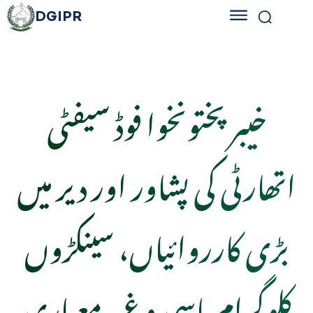
DGIPR
خیبرپختونخوا فوڈ سیفٹی
اتھارٹی کی پشاور اور دیر میں
بڑی کارروائیاں، سینکڑوں
کلوگرام باسی و غیر معیاری