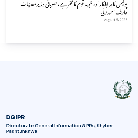
پولیس کا ہر اہلکار اور شہید قوم کا فخر ہے، صوبائی وزیر معدنیات
عارف احمد زئی
August 5, 2026
DGIPR
Directorate General Information & PRs, Khyber
Pakhtunkhwa