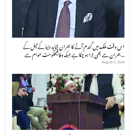
اس وقت ملک میں گندم آٹے کا بحران شاید دنیا کے تیل کے
بحران سے بھی بڑا ہو چکا ہے جبکہ وفاقیحکومت عوام سے...
August 5, 2026