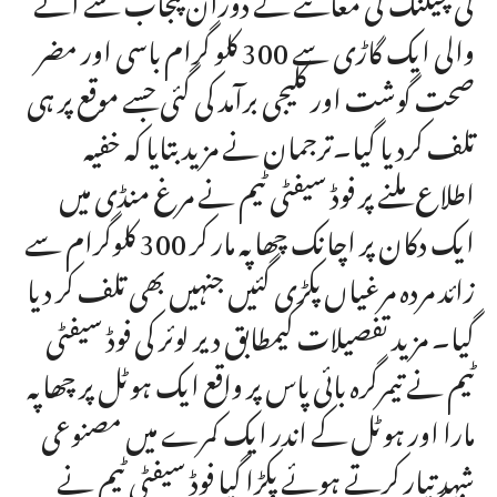
والی ایک گاڑی سے 300 کلو گرام باسی اور مضر
صحت گوشت اور کلیجی برآمد کی گئی جسے موقع پر ہی
تلف کردیا گیا۔ترجمان نے مزید بتایا کہ خفیہ
اطلاع ملنے پر فوڈ سیفٹی ٹیم نے مرغ منڈی میں
ایک دکان پر اچانک چھاپہ مار کر 300 کلوگرام سے
زائد مردہ مرغیاں پکڑی گئیں جنہیں بھی تلف کر دیا
گیا۔ مزید تفصیلات کیمطابق دیر لوئر کی فوڈ سیفٹی
ٹیم نے تیمرگرہ بائی پاس پر واقع ایک ہوٹل پر چھاپہ
مارا اور ہوٹل کے اندر ایک کمرے میں مصنوعی
شہد تیار کرتے ہوئے پکڑا گیا فوڈ سیفٹی ٹیم نے