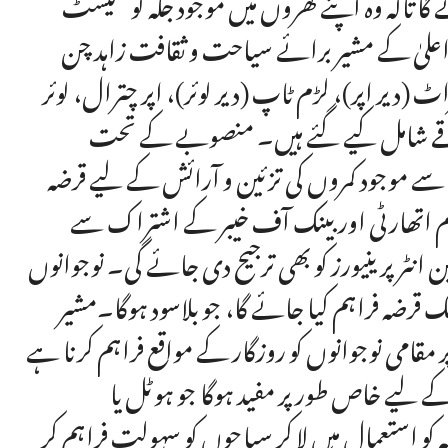
ے گا تاکہ وہ اپنے گھروں میں موجود جگہ کو گیسٹ
لیٰ کے مشیر برائے سیاحت و ثقافت زاہد چن
(دیر اپر)، لڑم ٹاپ (دیر لوئر)، اپر چترال، لوئر
لاقے شامل کیے گئے ہیں۔ منصوبے کے تحت
ے سے موجود کمروں کی تزئین و آرائش کے لیے قرضہ
زم اتھارٹی اور بینک آف خیبر کے اشتراک سے
انٹرپرینیورز کو بھی ترجیح دی جائے گی۔ نوجوانوں
زئین و آرائش کے لیے 30 لاکھ روپے تک قرضہ فراہم کیا جائے گا، جو بلاسود ہوگا۔مشیر
 مقامی نوجوانوں کو روزگار کے مواقع فراہم کرنا ہے
کے لیے خاص طور پر مفید ہوگا جو ہوٹل یا
کو استعمال میں لا کر سیاحوں کو سہولت فراہم کر