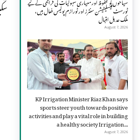
سیاحوں کو محفوظ اور معیاری سہولیات کی فراہمی کے لیے
سکیں
ٹورسٹ فیسلیٹیشن سنٹرز اور ٹورازم پولیس فعال ہیں،
ملک عدیل اقبال
August 7, 2026
KP Irrigation Minister Riaz Khan says
sports steer youth towards positive
activities and play a vital role in building
a healthy society Irrigation...
August 7, 2026