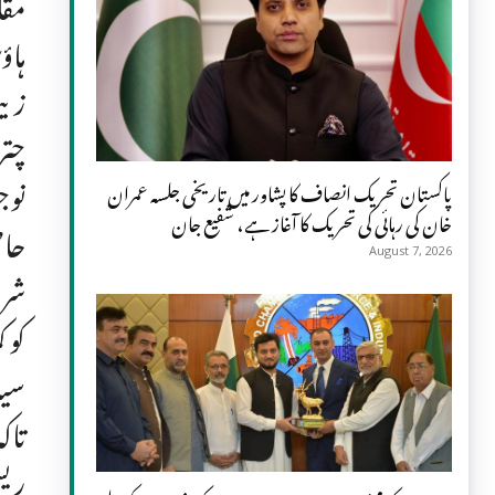
مقا
ہاؤ
زیب
چتر
نوج
پاکستان تحریک انصاف کا پشاور میں تاریخی جلسہ عمران
خان کی رہائی کی تحریک کا آغاز ہے، شفیع جان
حاص
August 7, 2026
شرو
سیا
تاک
ریس