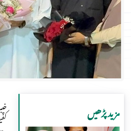
خیب
مزید پڑھیں
کفی