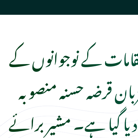
قامات کے نوجوانوں کے
بان قرضہ حسنہ منصوبہ
یا گیا ہے۔ مشیر برائے