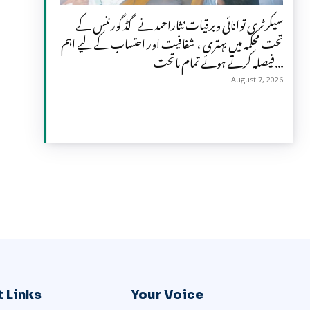
سیکرٹری توانائی وبرقیات نثاراحمد نے گڈ گورننس کے
تحت محکمہ میں بہتری ، شفافیت اور احتساب کے لیے اہم
فیصلہ کرتے ہوئے تمام ماتحت...
August 7, 2026
 Links
Your Voice