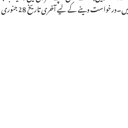
۔درخواست دینے کے لیے آخری تاریخ 28 جنوری 2025 مقرر کی گئی ہے۔