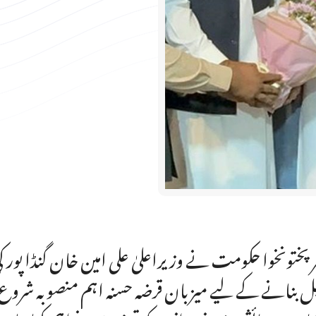
رپختونخوا حکومت نے وزیراعلیٰ علی امین خان گنڈا پور 
ل بنانے کے لیے میزبان قرضہ حسنہ اہم منصوبہ ش