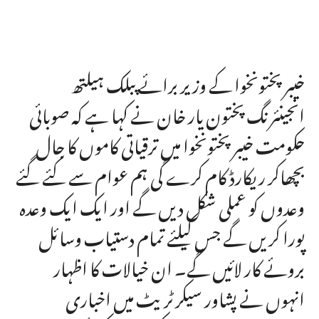
خیبر پختونخوا کے وزیر برائے پبلک ہیلتھ
انجینئرنگ پختون یار خان نے کہا ہے کہ صوبائی
حکومت خیبرپختونخوا میں ترقیاتی کاموں کا جال
بچھاکر ریکارڈ کام کرے گی ہم عوام سے کئے گئے
وعدوں کو عملی شکل دیں گے اور ایک ایک وعدہ
پورا کریں گے جس کیلئے تمام دستیاب وسائل
بروئے کار لائیں گے۔ ان خیالات کا اظہار
انہوں نے پشاور سیکرٹریٹ میں اخباری