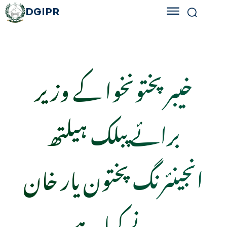
DGIPR
خیبر پختونخوا کے وزیر
برائے پبلک ہیلتھ
انجینئرنگ پختون یار خان
نے کہا ہے