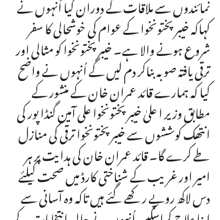
نمائندوں سے ملاقات کے دوران کیا اُنہوں نے
کہاکہ خیبر پختونخوا کے عوام کی خوشحالی کا سفر
شروع ہونے والا ہے۔ خیبر پختونخوا کو مثالی اور
ترقی یافتہ صوبہ بناکر دم لیں گے اُنہوں نے واضح
کیا کہ ہمارے قائد عمران خان کے منشور کے
مطابق وزیر ا علیٰ خیبر پختونخوا علی آمین گنڈا پور کی
انتھک کوششوں سے خیبر پختونخوا ترقی کی منازل
طے کرے گا۔ قائد عمران خان کی ہدایت پر ہر
امیر اور غریب کے شناختی کارڈ میں صحت کیلئے
دس لاکھ روپے رکھے گئے ہیں تاکہ وہ آسانی سے
اپنا علاج کراسکیں اُنہوں نے حالیہ انتخابات کے