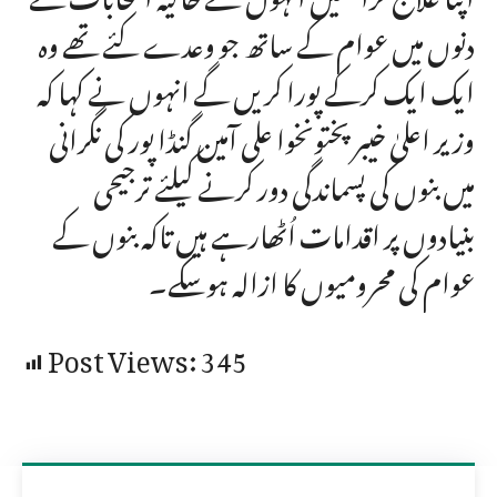
دنوں میں عوام کے ساتھ جو وعدے کئے تھے وہ
ایک ایک کرکے پورا کریں گے انہوں نے کہا کہ
وزیر اعلیٰ خیبر پختونخوا علی آمین گنڈا پور کی نگرانی
میں بنوں کی پسماندگی دور کرنے کیلئے ترجیحی
بنیادوں پر اقدامات اُٹھارہے ہیں تاکہ بنوں کے
عوام کی محرومیوں کا ازالہ ہوسکے۔
Post Views:
345