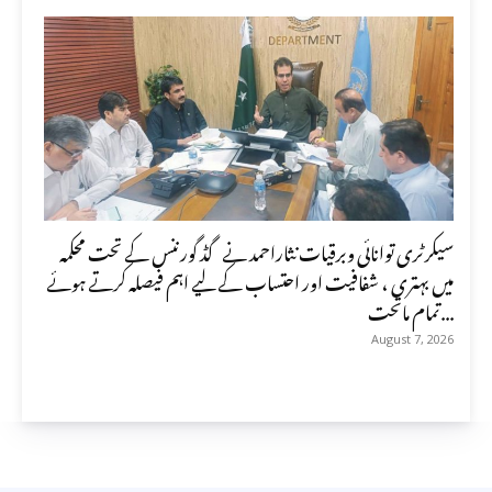
سیکرٹری توانائی وبرقیات نثاراحمد نے گڈ گورننس کے تحت محکمہ
میں بہتری ، شفافیت اور احتساب کے لیے اہم فیصلہ کرتے ہوئے
تمام ماتحت...
August 7, 2026