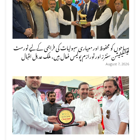
سیاحوں کو محفوظ اور معیاری سہولیات کی فراہمی کے لیے ٹورسٹ
فیسلیٹیشن سنٹرز اور ٹورازم پولیس فعال ہیں، ملک عدیل اقبال
August 7, 2026