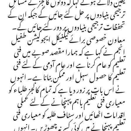
یقین دلاتے ہوئے کہا کہ دونوں کالجز کے مسائل
ترجیحی بنیادوں پر حل کئے جائیں گے جبکہ ان کے
تحفظات ترجیحی بنیادوں پر دور کئے جائیں گے۔
معاون خصوصی برائے ٹیکنیکل ایجوکیشن طفیل
انجم نے کہا ہے کہ ہمارا مقصد صوبے میں فنی
تعلیم کو عام کرنا ہے اور عام آدمی کے لئے فنی
تعلیم کا حصول سہل اور ممکن بنانا ہے۔ انہوں
نے اس بات پر زور دیا ہے کہ تمام کالجز طلباء کو
معیاری فنی تعلیم باہم پہنچانے کے لئے عملی
اقدامات اٹھائیں اور سٹاف طلبہ کو معیاری فنی
تعلیم پہنچا نے میں کوئی کسر نہ چھوڑیں۔ انہوں