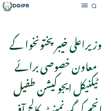
DGIPR
وزیراعلی خیبرپختونخوا کے
معاون خصوصی برائے
ٹیکنیکل ایجوکیشن طفیل
انجم کی گورنمنٹ کالج آف