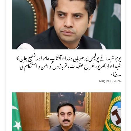
یومِ شہدائے پولیس پر صوبائی وزراء آفتاب عالم اور شفیع جان کا
شہداء کو بھرپور خراجِ عقیدت، قربانیوں کو امن و استحکام کی
بنیاد...
August 6, 2026