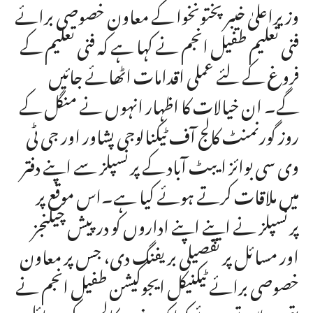
وزیراعلیٰ خیبرپختونخوا کے معاون خصوصی برائے
فنی تعلیم طفیل انجم نے کہا ہے کہ فنی تعلیم کے
فروغ کے لئے عملی اقدامات اٹھائے جائیں
گے۔ ان خیالات کا اظہار انہوں نے منگل کے
روز گورنمنٹ کالج آف ٹیکنالوجی پشاور اور جی ٹی
وی سی بوائز ایبٹ آباد کے پرنسپلز سے اپنے دفتر
میں ملاقات کرتے ہوئے کیا ہے۔اس موقع پر
پرنسپلز نے اپنے اپنے اداروں کو درپیش چیلنجز
اور مسائل پر تفصیلی بریفنگ دی، جس پر معاون
خصوصی برائے ٹیکنیکل ایجوکیشن طفیل انجم نے