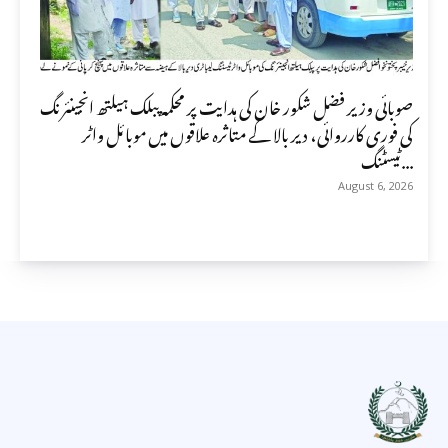
صوبائی وزیر فضل شکور خان کی ہدایت پر محکمہ پبلک ہیلتھ انجینئرنگ
کی فوری کارروائی، دیر بالا کے متاثرہ علاقوں میں موبائل واٹر
ٹیسٹنگ...
August 6, 2026