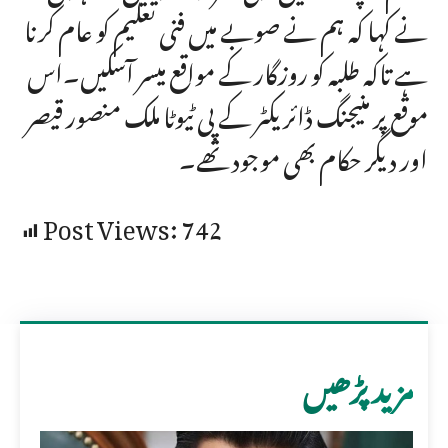
نے کہا کہ ہم نے صوبے میں فنی تعلیم کو عام کرنا
ہے تاکہ طلبہ کو روزگار کے مواقع میسر آسکیں۔اس
موقع پر منیجنگ ڈائریکٹر کے پی ٹیوٹا ملک منصور قیصر
اور دیگر حکام بھی موجود تھے۔
Post Views:
742
مزید پڑھیں