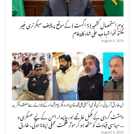
یومِ استحصالِ کشمیر (5 اگست) کے موقع پرچیف سیکرٹری خیبر
پختونخوا شہاب علی شاہ کا پیغام
August 6, 2026
دہشت گردی کے مکمل خاتمے اور پائیدار امن کے لیے عسکری و
سیاسی قیادت کو متحد ہو کر مؤثر حکمت عملی اپنانا ہوگی، طارق...
August 6, 2026