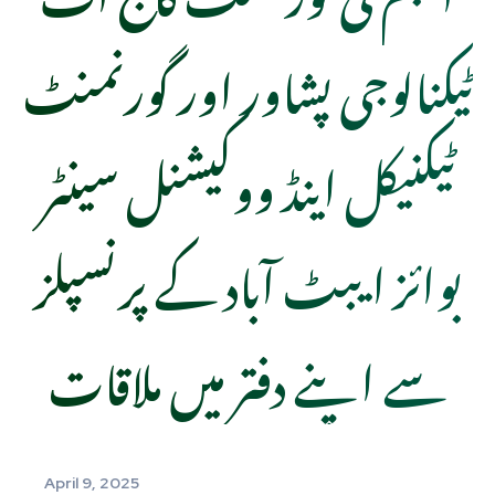
ٹیکنالوجی پشاور اور گورنمنٹ
ٹیکنیکل اینڈ ووکیشنل سینٹر
بوائز ایبٹ آباد کے پرنسپلز
سے اپنے دفتر میں ملاقات
April 9, 2025