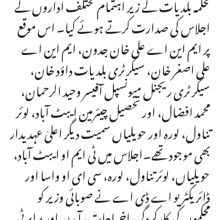
محکمہ بلدیات کے زیر اہتمام مختلف اداروں کے
اجلاس کی صدارت کرتے ہوئے کیا۔ اس موقع
پر ایم این اے علی خان جدون، ایم این اے
علی اصغر خان، سیکرٹری بلدیات داؤد خان،
سیکرٹری ریجنل میونسپل آفیسر وحید الرحمان،
محمد افضال، اور تحصیل چیئرمین ایبٹ آباد، لوئر
تناول، لورہ اور حویلیاں سمیت دیگر اعلیٰ عہدیدار
بھی موجود تھے۔اجلاس میں ٹی ایم او ایبٹ آباد،
حویلیاں، لوئر تناول، لورہ، سی ای او واسا اور
ڈائریکٹر یو اے ڈی اے نے صوبائی وزیر کو
محکموں کی کارکردگی، اخراجات، آمدن اور پراپرٹی