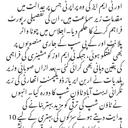
اور ٹی ایم ایز کی وہ پراپرٹی جس پر عدالت میں
مقدمات زیر سماعت ہیں، ان کی تفصیلی رپورٹ
فراہم کرنے کا حکم دیا۔اجلاس میں چونا واٹر
پلانٹ اور کے پی سپ کے جاری منصوبوں پر
بھی گفتگو ہوئی، جبکہ ٹی ایم اوز کو مشینری کی فراہمی
کی یقین دہانی بھی کرائی گئی۔بعد ازاں صوبائی وزیر
بلدیات نے اربن ایریاز ڈویلپمنٹ اتھارٹی کی زیر
نگرانی ایبٹ آباد ٹاؤن شپ کا دورہ کیا۔ انہوں
نے ٹاؤن شپ کی ترقی کو مزید بہتر بنانے کی
ہدایت دیتے ہوئے سڑکوں کی بہتری کے لیے 10
ملین روپے کا اعلان کیا، تاکہ علاقے کے رہائشیوں