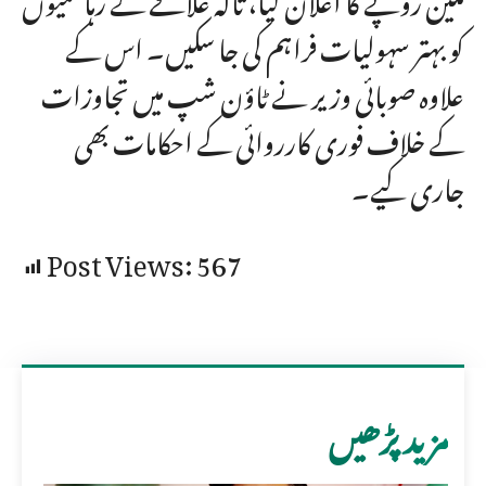
کو بہتر سہولیات فراہم کی جا سکیں۔ اس کے
علاوہ صوبائی وزیر نے ٹاؤن شپ میں تجاوزات
کے خلاف فوری کارروائی کے احکامات بھی
جاری کیے۔
Post Views:
567
مزید پڑھیں