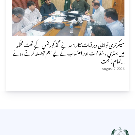
سیکرٹری توانائی وبرقیات نثاراحمد نے گڈ گورننس کے تحت محکمہ
میں بہتری ، شفافیت اور احتساب کے لیے اہم فیصلہ کرتے ہوئے
تمام ماتحت...
August 7, 2026