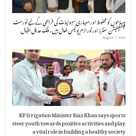
سیاحوں کو محفوظ اور معیاری سہولیات کی فراہمی کے لیے ٹورسٹ
فیسلیٹیشن سنٹرز اور ٹورازم پولیس فعال ہیں، ملک عدیل اقبال
August 7, 2026
KP Irrigation Minister Riaz Khan says sports
steer youth towards positive activities and play
a vital role in building a healthy society