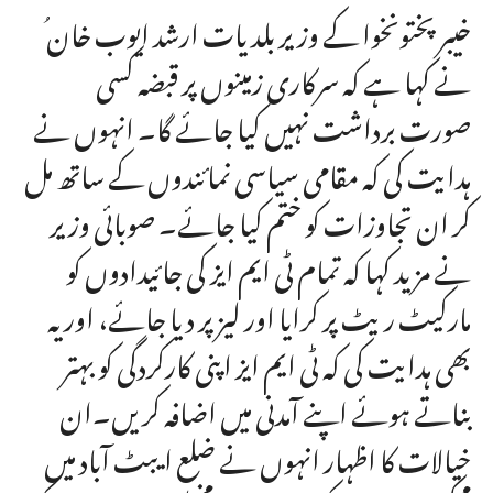
نے کہا ہے کہ سرکاری زمینوں پر قبضہ کسی
صورت برداشت نہیں کیا جائے گا۔ انہوں نے
ہدایت کی کہ مقامی سیاسی نمائندوں کے ساتھ مل
کر ان تجاوزات کو ختم کیا جائے۔ صوبائی وزیر
نے مزید کہا کہ تمام ٹی ایم ایز کی جائیدادوں کو
مارکیٹ ریٹ پر کرایا اور لیز پر دیا جائے، اور یہ
بھی ہدایت کی کہ ٹی ایم ایز اپنی کارکردگی کو بہتر
بناتے ہوئے اپنے آمدنی میں اضافہ کریں۔ان
خیالات کا اظہار انہوں نے ضلع ایبٹ آباد میں