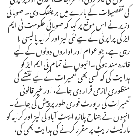
کی تفصیلات کے بارے میں بریفنگ دی۔ صوبائی
وزیر نے اس موقع پر کہا کہ صوبائی حکومت ٹی ایم
ایز کی پراپرٹی کے لیے نئی لیز اور کرایہ پالیسی لا
رہی ہے، جو عوام اور اداروں دونوں کے لیے
فائدہ مند ہوگی۔انہوں نے تمام ٹی ایم ایز کو
ہدایت کی کہ کسی بھی تعمیرات کے لیے نقشے کی
منظوری لازمی قرار دی جائے، اور غیر قانونی
تعمیرات کی رپورٹ فوری طور پر پیش کی جائے۔
انہوں نے جناح پلازہ ایبٹ آباد کی لیز اور کرایہ کو
مارکیٹ ریٹ پر مقرر کرنے کی ہدایت بھی کی،