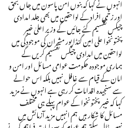
انہوں نے کہا کہ بنوں امن پاسون میں جاں بحق
اور زخمی افراد کے لواحقین میں بھی جلد امدادی
چیکس تقسیم کئے جائیں گے وزیر اعلیٰ خیبر
پختونخوا علی امین گنڈا پور مشران کی موجودگی میں
لواحقین میں امدادی چیکس تقسیم کریں گے
ہماری موجودہ حکومت عوامی مسائل اور امن و
امان کے قیام سے غافل نہیں بلکہ اس حوالے
سے سنجیدہ اقدامات کر رہی ہے انہوں نے مزید
کہا کہ خیبر پختونخوا کے عوام پہلے ہی مختلف
مسائل کا شکار ہیں ہم انہیں مزید آزمائش میں
نہیں ڈال سکتے ہم عوام کو سہولیات فراہم کرنے