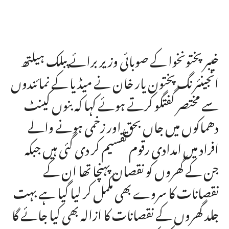
خیبر پختونخوا کے صوبائی وزیر برائے پبلک ہیلتھ
انجینئرنگ پختون یار خان نے میڈیا کے نمائندوں
سے مختصر گفتگو کرتے ہوئے کہا کہ بنوں کینٹ
دھماکوں میں جاں بحق اور زخمی ہونے والے
افراد میں امدادی رقوم تقسیم کر دی گئی ہیں جبکہ
جن کے گھروں کو نقصان پہنچا تھا ان کے
نقصانات کا سروے بھی مکمل کر لیا گیا ہے بہت
جلد گھروں کے نقصانات کا ازالہ بھی کیا جائے گا