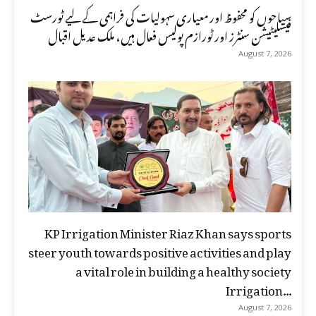
سیاحوں کو محفوظ اور معیاری سہولیات کی فراہمی کے لیے ٹورسٹ
فیسلیٹیشن سنٹرز اور ٹورازم پولیس فعال ہیں، ملک عدیل اقبال
August 7, 2026
KP Irrigation Minister Riaz Khan says sports
steer youth towards positive activities and play
a vital role in building a healthy society
Irrigation...
August 7, 2026