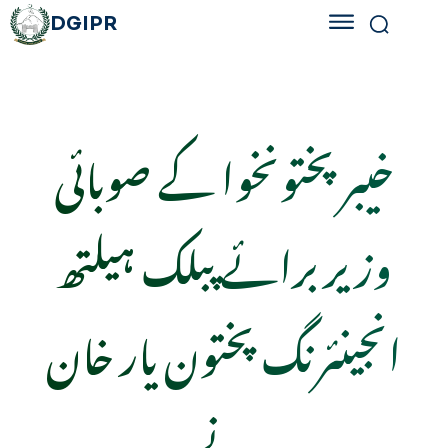
DGIPR
خیبر پختونخوا کے صوبائی
وزیر برائے پبلک ہیلتھ
انجینئرنگ پختون یار خان
نے