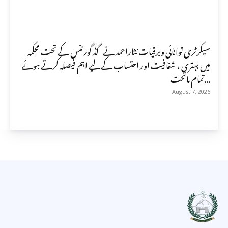
سیکرٹری توانائی وبرقیات نثاراحمد نے گڈ گورننس کے تحت محکمہ
میں بہتری ، شفافیت اور احتساب کے لیے اہم فیصلہ کرتے ہوئے
تمام ماتحت...
August 7, 2026