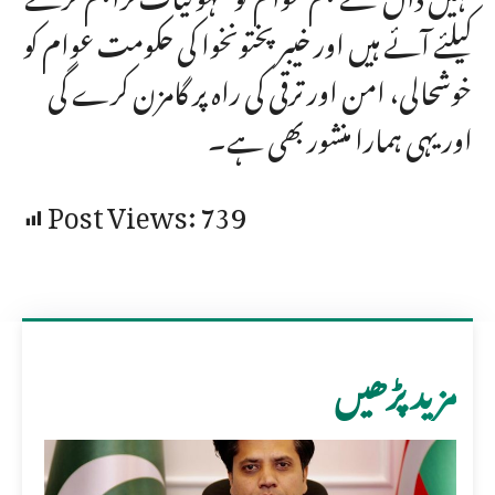
کیلئے آئے ہیں اور خیبر پختونخوا کی حکومت عوام کو
خوشحالی، امن اور ترقی کی راہ پر گامزن کرے گی
اور یہی ہمارا منشور بھی ہے۔
Post Views:
739
مزید پڑھیں