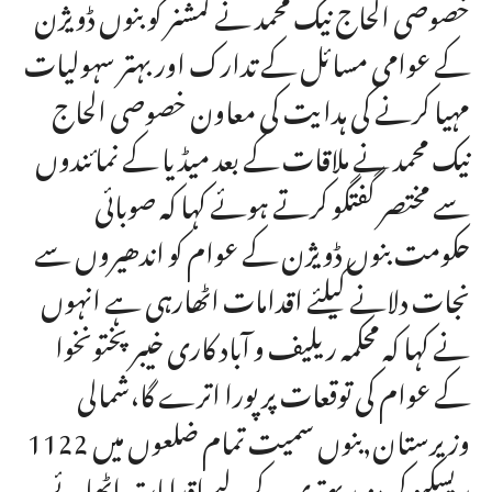
خصوصی الحاج نیک محمد نے کمشنر کو بنوں ڈویژن
کے عوامی مسائل کے تدارک اور بہتر سہولیات
مہیا کرنے کی ہدایت کی معاون خصوصی الحاج
نیک محمد نے ملاقات کے بعد میڈیا کے نمائندوں
سے مختصر گفتگو کرتے ہوئے کہا کہ صوبائی
حکومت بنوں ڈویژن کے عوام کو اندھیروں سے
نجات دلانے کیلئے اقدامات اٹھارہی ہے انہوں
نے کہا کہ محکمہ ریلیف و آباد کاری خیبر پختونخوا
کے عوام کی توقعات پر پورا اترے گا،شمالی
وزیرستان,بنوں سمیت تمام ضلعوں میں 1122
ریسکیو کی مزید بہتری کے لیے اقدامات اٹھائے