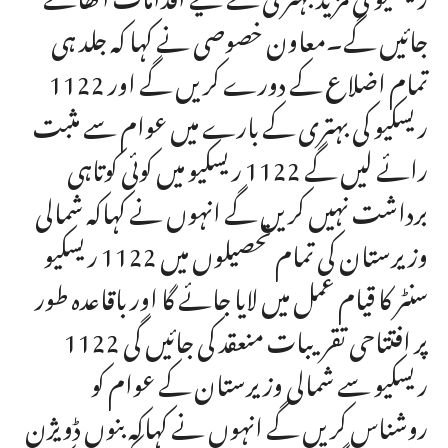
جائیں گے۔معاون خصوصی نے کہا کہ جلد ہی
تمام اضلاع کے دورے کریں گے اور 1122
ریسکیو کی بہتری کے بارے میں عوام سے مثبت
رائے لیں گے 1122 ریسکیو میں کوئی کوتاہی
برداشت نہیں کریں گے انہوں نے کہاکہ شمالی
وزیرستان کی تمام تحصیلوں میں 1122 ریسکیو
سنٹر کا قیام عمل میں لایا جائے گا اور باقاعدہ طور
پر افتتاحی تقریبات منعقد کی جائیں گی 1122
ریسکیو سے شمالی وزیرستان کے عوام کو
روشناس کریں گے انہوں نے کہاکہ بنوں ڈویژن