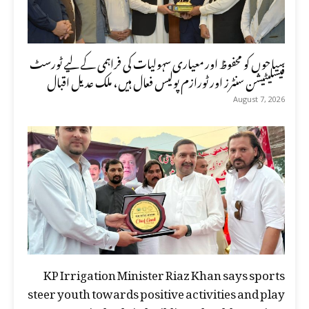
سیاحوں کو محفوظ اور معیاری سہولیات کی فراہمی کے لیے ٹورسٹ
فیسلیٹیشن سنٹرز اور ٹورازم پولیس فعال ہیں، ملک عدیل اقبال
August 7, 2026
KP Irrigation Minister Riaz Khan says sports
steer youth towards positive activities and play