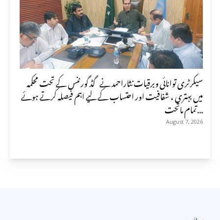
سیکرٹری توانائی وبرقیات نثاراحمد نے گڈ گورننس کے تحت محکمہ
میں بہتری ، شفافیت اور احتساب کے لیے اہم فیصلہ کرتے ہوئے
تمام ماتحت...
August 7, 2026