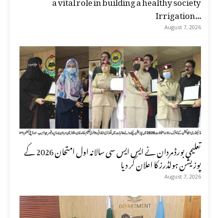
a vital role in building a healthy society
Irrigation...
August 7, 2026
تعلیمی بورڈ مردان نے ایس ایس سی سالانہ اول امتحان 2026 کے
پوزیشن ہولڈرز کا اعلان کر دیا
August 7, 2026