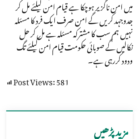
میں امن ناگزیر ہوچکا ہے قیام امن کیلئے مل کر
جدوجہد کریں گے امن صرف ایک فرد کا مسئلہ
نہیں ہم سب کا مشترکہ مسئلہ ہے مل کر حل
نکالیں گے صوبائی حکومت قیام امن کیلئے تگ
ودود کررہی ہے۔
Post Views:
581
مزید پڑھیں