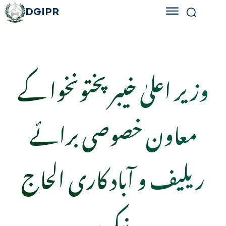
DGIPR
وزیر اعلیٰ خیبر پختونخوا کے
معاون خصوصی برائے
ریلیف و آباد کاری الحاج
نیک