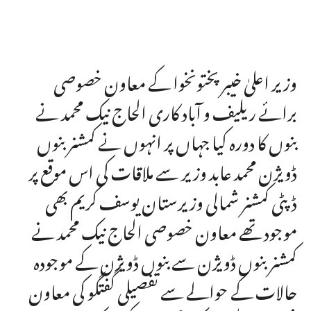
وزیر اعلیٰ خیبر پختونخوا کے معاون خصوصی
برائے ریلیف و آباد کاری الحاج نیک محمد نے
بنوں کا دورہ کیا جہاں پر انہوں نے کمشنر بنوں
ڈویژن محمد عابد وزیر سے ملاقات کی اس موقع پر
ڈپٹی کمشنر شمالی وزیرستان یوسف کریم بھی
موجود تھے معاون خصوصی الحاج نیک محمد نے
کمشنر بنوں ڈویژن سے بنوں ڈویژن کے موجودہ
حالات کے حوالے سے تفصیلی گفتگو کی معاون