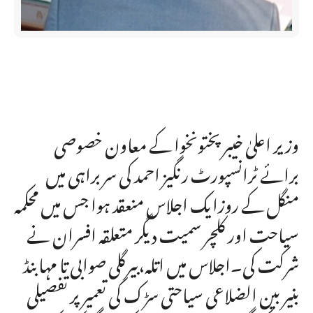
وزیر اعلیٰ خیبر پختونخوا کے معاون خصوصی
برائے ٹرانسپورٹ رنگیز احمد کی سربراہی میں
منگل کے روزایک اجلاس منعقد ہوا جس میں محکمہ
سیاحت اور کلچر سمیت دیگر متعلقہ افسران نے
شرکت کی۔اجلاس میں اتلہ،بیرگلی صوابی تا مہابنڈ
بنیر بین الضلاعی سیاحتی سڑک کی تعمیر پر تفصیلی