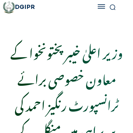
DGIPR
وزیر اعلیٰ خیبر پختونخوا کے
معاون خصوصی برائے
ٹرانسپورٹ رنگیز احمد کی
سربراہی میں منگل کے