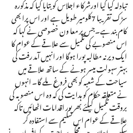
تبادلہ کیا گیا اورشرکاء اجلاس کو بتایا گیا کہ مذکورہ
سڑک تقریبا 7کلومیر طویل ہے اور اس پرا بھی
کام بند ہے۔جس پر معا ون خصوصی نے کہا کہ
اس منصوبے کی تکمیل سے علاقے کے عوام کا
ایک دیرنہ مطالبہ پورا ہوگا اور انہیں آمد رفت کی
بہتر سہولت میسر ہونے کے ساتھ علاقے میں
سیاحت کے شعبہ کو بھی فروغ ملے گا۔ انہوں
نے متعلقہ حکام کو ہدایت کی کہ وہ اس منصوبہ کی
بروقت تکمیل کیلئے بھر پور اقدامات اٹھائیں تاکہ
علاقے کے عوام اس سکیم سے استفادہ کر
سکیں۔اجلاس میں محکمہ سیاحت کے افسران نے