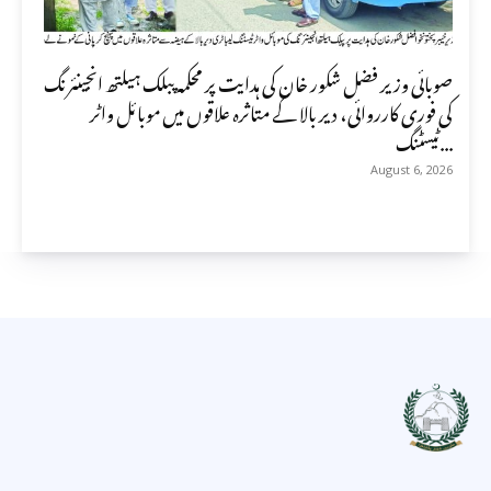
صوبائی وزیر فضل شکور خان کی ہدایت پر محکمہ پبلک ہیلتھ انجینئرنگ
کی فوری کارروائی، دیر بالا کے متاثرہ علاقوں میں موبائل واٹر
ٹیسٹنگ...
August 6, 2026