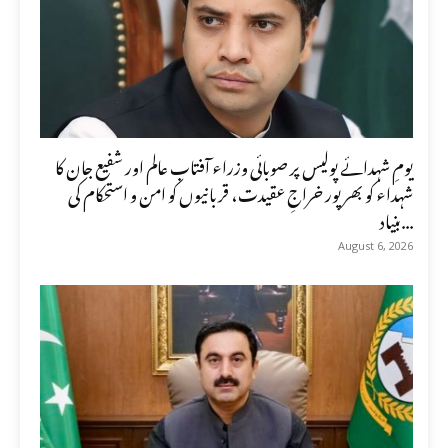
یومِ شہدائے پولیس پر صوبائی وزراء آفتاب عالم اور شفیع جان کا
شہداء کو بھرپور خراجِ عقیدت، قربانیوں کو امن و استحکام کی
بنیاد...
August 6, 2026