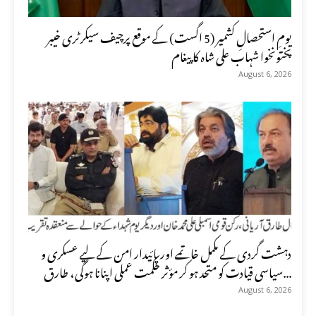
یومِ استحصالِ کشمیر (5 اگست) کے موقع پرچیف سیکرٹری خیبر
پختونخوا شہاب علی شاہ کا پیغام
August 6, 2026
دہشت گردی کے مکمل خاتمے اور پائیدار امن کے لیے عسکری و
سیاسی قیادت کو متحد ہو کر مؤثر حکمت عملی اپنانا ہوگی، طارق...
August 6, 2026