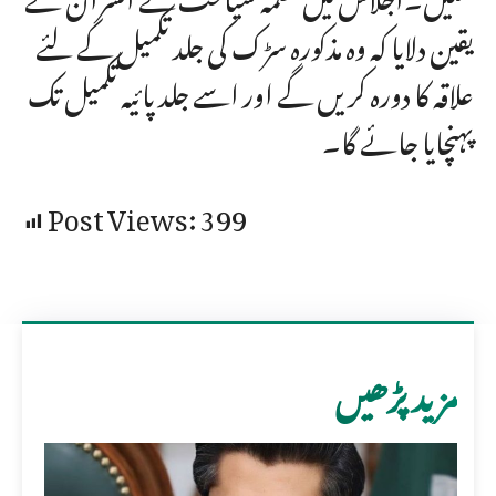
یقین دلایا کہ وہ مذکورہ سڑک کی جلد تکمیل کے لئے
علاقہ کا دورہ کریں گے اور اسے جلد پائیہ تکمیل تک
پہنچایا جائے گا۔
Post Views:
399
مزید پڑھیں