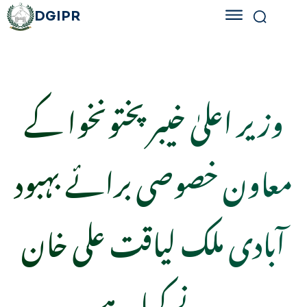
DGIPR
وزیر اعلیٰ خیبر پختونخوا کے
معاون خصوصی برائے بہبود
آبادی ملک لیاقت علی خان
نے کہا ہے