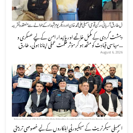
دہشت گردی کے مکمل خاتمے اور پائیدار امن کے لیے عسکری و
سیاسی قیادت کو متحد ہو کر مؤثر حکمت عملی اپنانا ہوگی، طارق...
August 6, 2026
اسمبلی سیکرٹریٹ کے سیکیورٹی اہلکاروں کے لیے خصوصی تربیتی