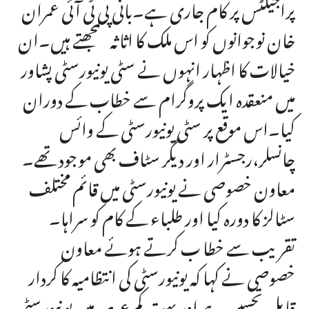
پراجیکٹس پر کام جاری ہے۔بانی پی ٹی آئی عمران
خان نوجوانوں کو اس ملک کا اثاثہ سمجھتے ہیں۔ان
خیالات کا اظہار انہوں نے سٹی یونیورسٹی پشاور
میں منعقدہ ایک پروگرام سے خطاب کے دوران
کیا۔اس موقع پر سٹی یونیورسٹی کے وائس
چانسلر،رجسٹرار اور دیگر سٹاف بھی موجود تھے۔
معاون خصوصی نے یونیورسٹی میں قائم مختلف
سٹالز کا دورہ کیا اور طلباء کے کام کو سراہا۔
تقریب سے خطا ب کرتے ہوئے معاون
خصوصی نے کہا کہ یونیورسٹی کی انتظامیہ کا کردار
قابل تحسین ہے اور بہت کم عرصہ میں یو نیورسٹی