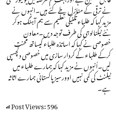
نے ترقی کے منازل طے کئے ہیں۔انہوں نے
مزید کہا کہ طلباء تکنیکی تعلیم سے ہم آہنگ ہوکر
نئے ٹیکنالوجی کی طرف توجہ دیں۔معاون
خصوصی نے کہا کہ اساتذہ طلباء کیساتھ محنت
کرکے طلباء کے کردار سازی میں خصوصی دلچسپی
لیں۔اُنہوں نے مزید کہا کہ ہمارے طلباء میں
ٹیلنٹ کی کمی نہیں اوورسیز پاکستانی ہمارے اثاثہ
ہے۔
Post Views:
596