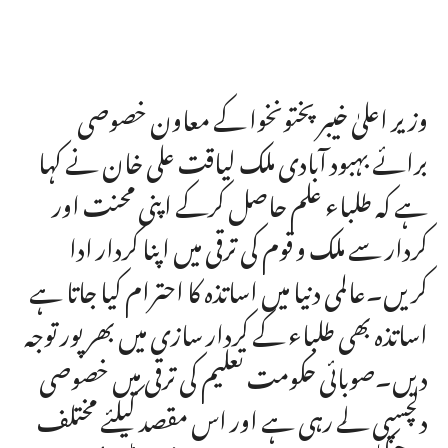
وزیر اعلیٰ خیبر پختونخوا کے معاون خصوصی
برائے بہبود آبادی ملک لیاقت علی خان نے کہا
ہے کہ طلباء علم حاصل کرکے اپنی محنت اور
کردار سے ملک و قوم کی ترقی میں اپنا کردار ادا
کریں۔عالمی دنیا میں اساتذہ کا احترام کیا جاتا ہے
اساتذہ بھی طلباء کے کردار سازی میں بھر پور توجہ
دیں۔صوبائی حکومت تعلیم کی ترقی میں خصوصی
دلچسپی لے رہی ہے اور اس مقصد کیلئے مختلف