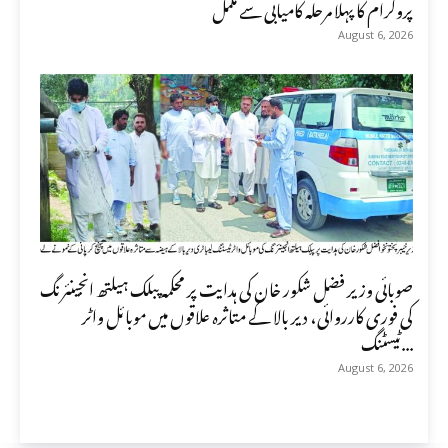
پروگرام کا پہلا مرحلہ کامیابی سے مکمل
August 6, 2026
صوبائی وزیر فضل شکور خان کی ہدایت پر محکمہ پبلک ہیلتھ انجینئرنگ
کی فوری کارروائی، دیر بالا کے متاثرہ علاقوں میں موبائل واٹر
ٹیسٹنگ...
August 6, 2026