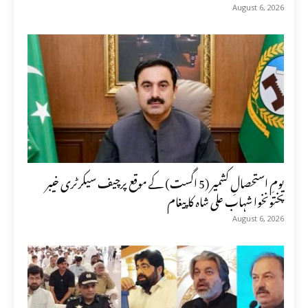
August 6, 2026
یومِ استحصالِ کشمیر (5 اگست) کے موقع پرچیف سیکرٹری خیبر
پختونخوا شہاب علی شاہ کا پیغام
August 6, 2026