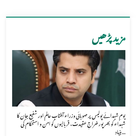
مزید پڑھیں
یومِ شہدائے پولیس پر صوبائی وزراء آفتاب عالم اور شفیع جان کا
شہداء کو بھرپور خراجِ عقیدت، قربانیوں کو امن و استحکام کی
بنیاد...