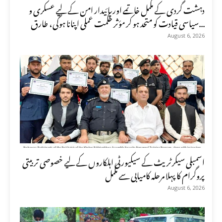
دہشت گردی کے مکمل خاتمے اور پائیدار امن کے لیے عسکری و
سیاسی قیادت کو متحد ہو کر مؤثر حکمت عملی اپنانا ہوگی، طارق...
August 6, 2026
اسمبلی سیکرٹریٹ کے سیکیورٹی اہلکاروں کے لیے خصوصی تربیتی
پروگرام کا پہلا مرحلہ کامیابی سے مکمل
August 6, 2026