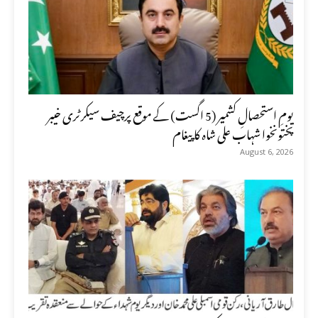
یومِ استحصالِ کشمیر (5 اگست) کے موقع پرچیف سیکرٹری خیبر
پختونخوا شہاب علی شاہ کا پیغام
August 6, 2026