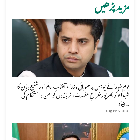
مزید پڑھیں
یومِ شہدائے پولیس پر صوبائی وزراء آفتاب عالم اور شفیع جان کا
شہداء کو بھرپور خراجِ عقیدت، قربانیوں کو امن و استحکام کی
بنیاد...
August 6, 2026