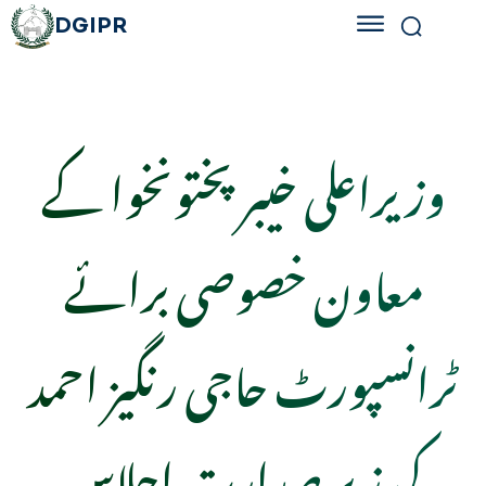
DGIPR
وزیراعلی خیبرپختونخوا کے
معاون خصوصی برائے
ٹرانسپورٹ حاجی رنگیز احمد
کی زیر صدارت اجلاس