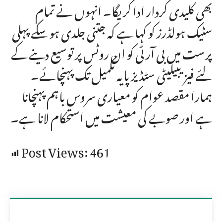
بھی کلیدی کردار ادا کریگا۔ انہوں نے تمام
سٹیک ہولڈرز کو کہا ہے کہ جتنی جلدی ہو سکے پہلی
پرست میں بی آر ٹی کو ان روٹس پر توسیع دینے کے
لئے فیزیبیلیٹی سٹڈیز پایہ تکمیل تک پہنچائے۔
ہمارا مقصد عوام کو معیاری سروس باہم پہنچانا
ہے اور صوبے کی معیشت میں استحکام لانا ہے۔
Post Views:
461