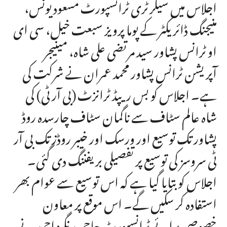
اجلاس میں سیکرٹری ٹرانسپورٹ مسعود یونس،
منیجنگ ڈائریکٹر کے پوما پرویز سبعت خیل، سی ای
او ٹرانس پشاور سید مرتضی علی شاہ، مینیجر
آپریشن ٹرانس پشاور محمد عمران نے شرکت کی
ہے۔ اجلاس کو بس ریپڈ ٹرانزٹ (بی آر ٹی) کی
شاہ عالم سٹاف سے ناگمان سٹاف چارسدہ روڈ
پشاور تک توسیع اور ورسک اور خیبر روڈز تک بی آر
ٹی سروسز کی توسیع پر تفصیلی بریفننگ دی گئی۔
اجلاس کو بتایا گیا ہے کہ اس توسیع سے عوام بھر
استفادہ کر سکیں گے۔ اس موقع پر معاون
خصوصی برائے ٹرانسپورٹ حاجی رنگیز احمد نے