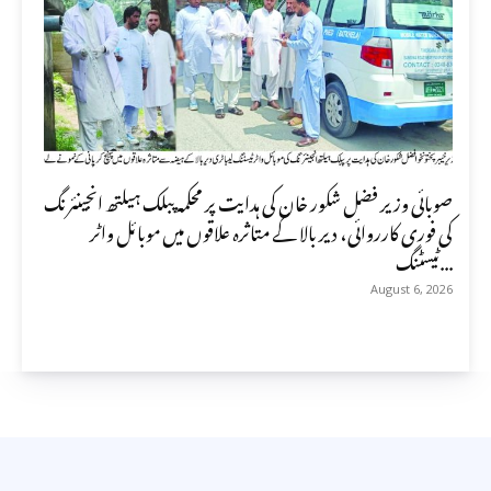
صوبائی وزیر فضل شکور خان کی ہدایت پر محکمہ پبلک ہیلتھ انجینئرنگ
کی فوری کارروائی، دیر بالا کے متاثرہ علاقوں میں موبائل واٹر
ٹیسٹنگ...
August 6, 2026