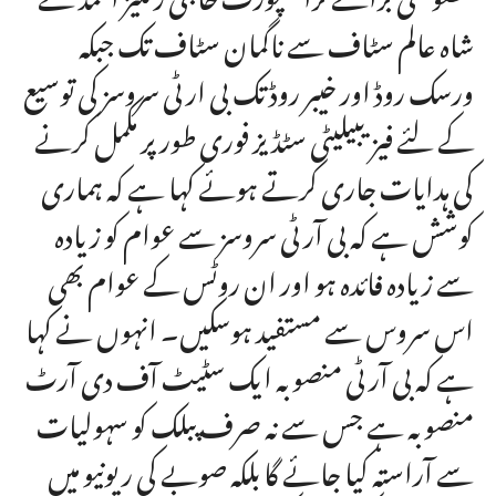
شاہ عالم سٹاف سے ناگمان سٹاف تک جبکہ
ورسک روڈ اور خیبر روڈ تک بی ار ٹی سروسز کی توسیع
کے لئے فیزیبیلیٹی سٹڈیز فوری طور پر مکمل کرنے
کی ہدایات جاری کرتے ہوئے کہا ہے کہ ہماری
کوشش ہے کہ بی آر ٹی سروسز سے عوام کو زیادہ
سے زیادہ فائدہ ہو اور ان روٹس کے عوام بھی
اس سروس سے مستفید ہوسکیں۔ انہوں نے کہا
ہے کہ بی آر ٹی منصوبہ ایک سٹیٹ آف دی آرٹ
منصوبہ ہے جس سے نہ صرف پبلک کو سہولیات
سے آراستہ کیا جائے گا بلکہ صوبے کی ریونیو میں