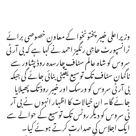
وزیراعلی خیبرپختونخوا کے معاون خصوصی برائے
ٹرانسپورٹ حاجی رنگیز احمد نے کہا ہے کہ بی آر ٹی
سروس کو شاہ عالم سٹاف چارسدہ روڈ پشاور سے
ناگمان سٹاف تک توسیع یقینی بنائی جائے گی جبکہ
بی آر ٹی سروس کو ورسک اور خیبر روڈ تک پھیلایا
جائے گا۔ ان خیالات کا اظہار انہوں نے بی آر
ٹی سروس کو دیگر روٹس تک توسیع کے حوالے سے
ایک اجلاس کی صدارت کرتے ہوئے کیا۔