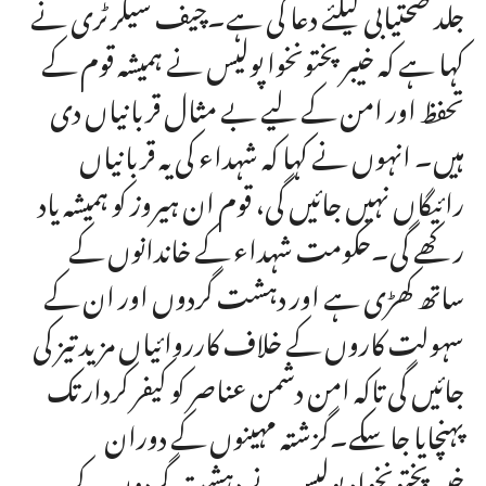
جلد صحتیابی کیلئے دعا کی ہے۔چیف سیکرٹری نے
کہا ہے کہ خیبرپختونخوا پولیس نے ہمیشہ قوم کے
تحفظ اور امن کے لیے بے مثال قربانیاں دی
ہیں۔ انہوں نے کہا کہ شہداء کی یہ قربانیاں
رائیگاں نہیں جائیں گی، قوم ان ہیروز کو ہمیشہ یاد
رکھے گی۔حکومت شہداء کے خاندانوں کے
ساتھ کھڑی ہے اور دہشت گردوں اور ان کے
سہولت کاروں کے خلاف کارروائیاں مزید تیز کی
جائیں گی تاکہ امن دشمن عناصر کو کیفر کردار تک
پہنچایا جا سکے۔گزشتہ مہینوں کے دوران
خیبرپختونخواہ پولیس نے دہشت گردوں کے