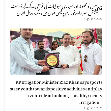
سیاحوں کو محفوظ اور معیاری سہولیات کی فراہمی کے لیے ٹورسٹ
فیسلیٹیشن سنٹرز اور ٹورازم پولیس فعال ہیں، ملک عدیل اقبال
August 7, 2026
KP Irrigation Minister Riaz Khan says sports
steer youth towards positive activities and play
a vital role in building a healthy society
Irrigation...
August 7, 2026