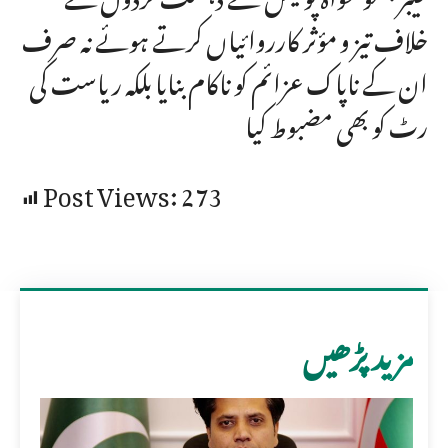
خلاف تیز و مؤثر کارروائیاں کرتے ہوئے نہ صرف
ان کے ناپاک عزائم کو ناکام بنایا بلکہ ریاست کی
رٹ کو بھی مضبوط کیا
Post Views:
273
مزید پڑھیں