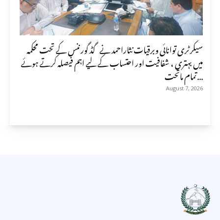
سیکرٹری توانائی وبرقیات نثاراحمد نے گڈ گورننس کے تحت محکمہ
میں بہتری ، شفافیت اور احتساب کے لیے اہم فیصلہ کرتے ہوئے
تمام ماتحت...
August 7, 2026