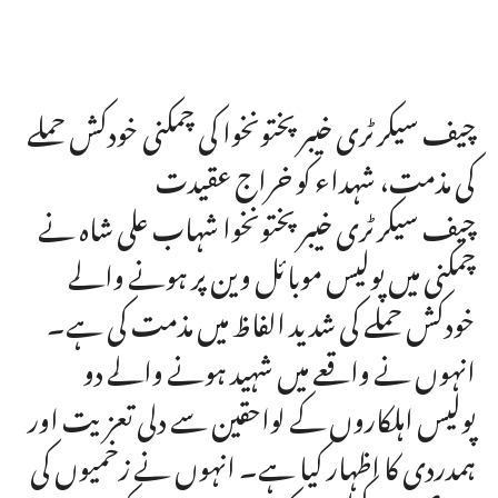
چیف سیکرٹری خیبرپختونخوا کی چمکنی خودکش حملے
کی مذمت، شہداء کو خراج عقیدت
چیف سیکرٹری خیبرپختونخوا شہاب علی شاہ نے
چمکنی میں پولیس موبائل وین پر ہونے والے
خودکش حملے کی شدید الفاظ میں مذمت کی ہے۔
انہوں نے واقعے میں شہید ہونے والے دو
پولیس اہلکاروں کے لواحقین سے دلی تعزیت اور
ہمدردی کا اظہار کیا ہے۔ انہوں نے زخمیوں کی