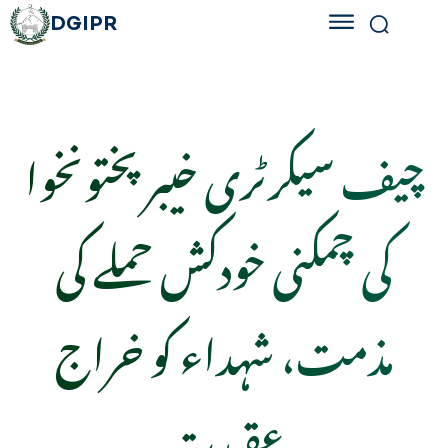
DGIPR
چیف سیکرٹری خیبرپختونخوا
کی چمکنی خودکش حملے کی
مذمت، شہداء کو خراج
عقیدت