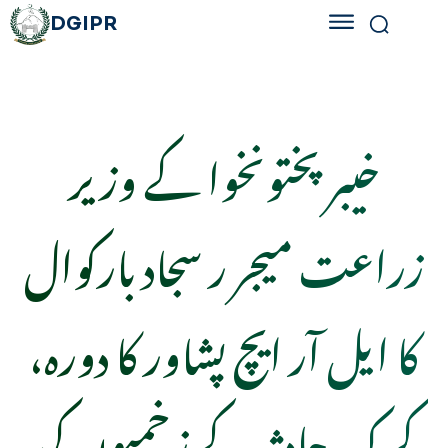
DGIPR
خیبرپختونخوا کے وزیر
زراعت میجر ر سجاد بارکوال
کا ایل آر ایچ پشاور کا دورہ،
کرک حادثہ کے زخمیوں کی