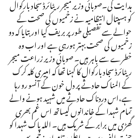
ہدایت کی۔صوبائی وزیر میجر ریٹائرڈ سجاد بارکوال
کو ہسپتال انتظامیہ نے زخمیوں کی صحت کے
حوالے سے تفصیلی طور پر بریف کیا اور بتایا کہ دو
زخمیوں کی صحت بہتر ہورہی ہے اور اب وہ
خطرے سے باہر ہیں۔ صوبائی وزیر زراعت میجر
ریٹائرڈ سجاد بارکوال کا کہنا تھا کہ امبیری کلہ کرک
کے المناک حادثے پر دل خون کے آنسو رو رہا
ہے،اس دردناک حادثے میں شہید ہونے والے
تمام شہدا کے خاندانوں کیساتھ اس غم بھری
گھڑی میں برابر کے شریک ہیں۔ اللہ پاک شہدا کو
جنت الفردوس میں اعلیٰ مقام اور زخمی بہن