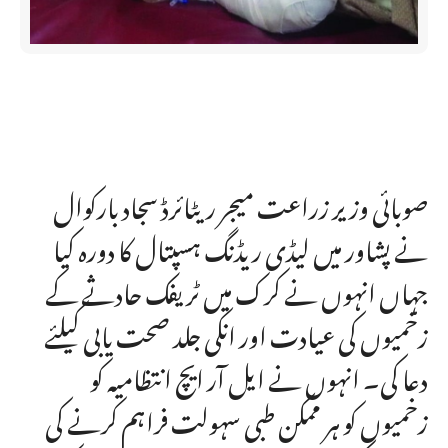
صوبائی وزیر زراعت میجر ریٹائرڈ سجاد بارکوال
نے پشاور میں لیڈی ریڈنگ ہسپتال کا دورہ کیا
جہاں انہوں نے کرک میں ٹریفک حادثے کے
زخمیوں کی عیادت اور انکی جلد صحت یابی کیلئے
دعا کی۔ انہوں نے ایل آر ایچ انتظامیہ کو
زخمیوں کو ہر ممکن طبی سہولت فراہم کرنے کی