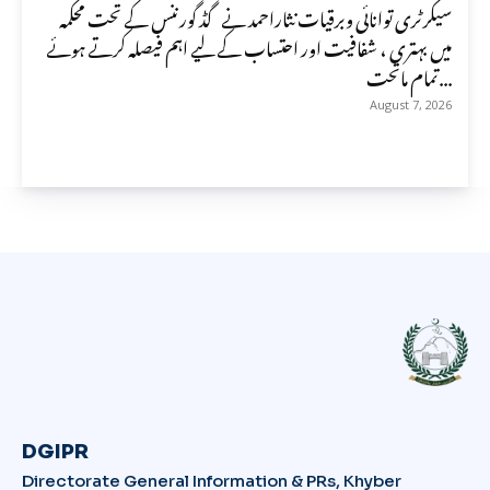
سیکرٹری توانائی وبرقیات نثاراحمد نے گڈ گورننس کے تحت محکمہ
میں بہتری ، شفافیت اور احتساب کے لیے اہم فیصلہ کرتے ہوئے
تمام ماتحت...
August 7, 2026
DGIPR
Directorate General Information & PRs, Khyber