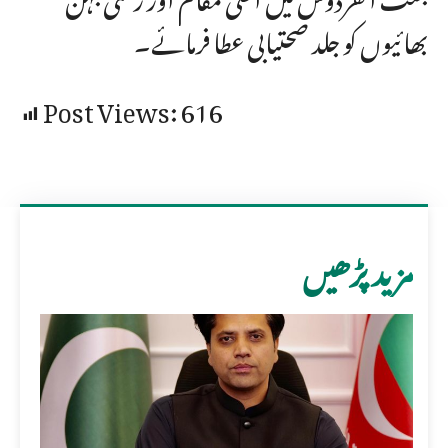
بھائیوں کو جلد صحتیابی عطا فرمائے۔
Post Views:
616
مزید پڑھیں