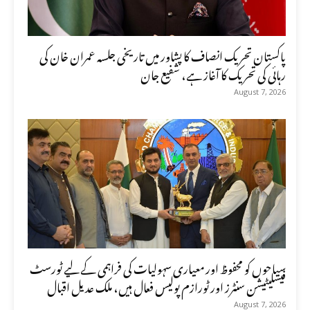
پاکستان تحریک انصاف کا پشاور میں تاریخی جلسہ عمران خان کی
رہائی کی تحریک کا آغاز ہے، شفیع جان
August 7, 2026
سیاحوں کو محفوظ اور معیاری سہولیات کی فراہمی کے لیے ٹورسٹ
فیسلیٹیشن سنٹرز اور ٹورازم پولیس فعال ہیں، ملک عدیل اقبال
August 7, 2026