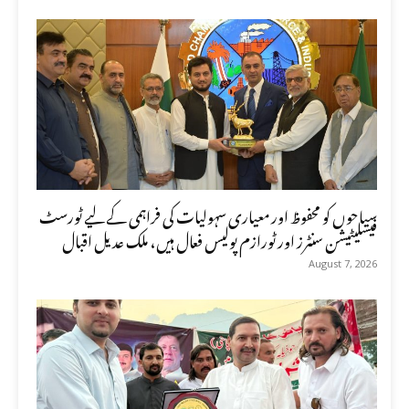
سیاحوں کو محفوظ اور معیاری سہولیات کی فراہمی کے لیے ٹورسٹ
فیسلیٹیشن سنٹرز اور ٹورازم پولیس فعال ہیں، ملک عدیل اقبال
August 7, 2026