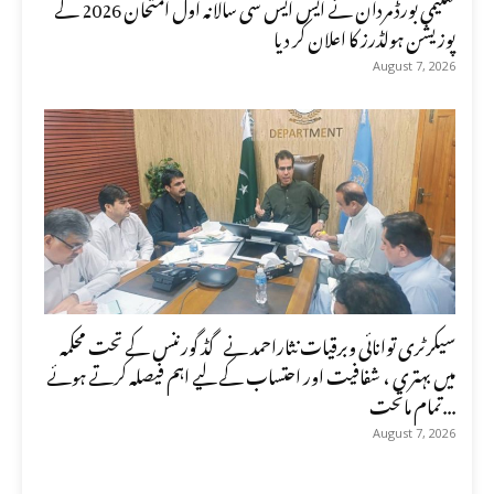
تعلیمی بورڈ مردان نے ایس ایس سی سالانہ اول امتحان 2026 کے
پوزیشن ہولڈرز کا اعلان کر دیا
August 7, 2026
سیکرٹری توانائی وبرقیات نثاراحمد نے گڈ گورننس کے تحت محکمہ
میں بہتری ، شفافیت اور احتساب کے لیے اہم فیصلہ کرتے ہوئے
تمام ماتحت...
August 7, 2026