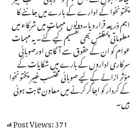
پختونخوا کے ادارے کے بارے میں جاننے کا
اہم ذریعہ قرار دیا۔دونوں مہمات میں شرکاء میں
معلوماتی پمفلٹس بھی تقسیم کیے گئے۔ یہ مہمات
عوام کو ان کے حقوق سے آگاہی اورصوبائی
سرکاری اداروں کے بارے میں شکایات کے
مؤثر ازالے کے لیے صوبائی محتسب خیبر پختونخوا
کے کردار کو اجاگر کرنے میں معاون ثابت ہوئی
ہیں۔
Post Views:
371