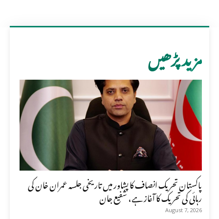
مزید پڑھیں
پاکستان تحریک انصاف کا پشاور میں تاریخی جلسہ عمران خان کی
رہائی کی تحریک کا آغاز ہے، شفیع جان
August 7, 2026