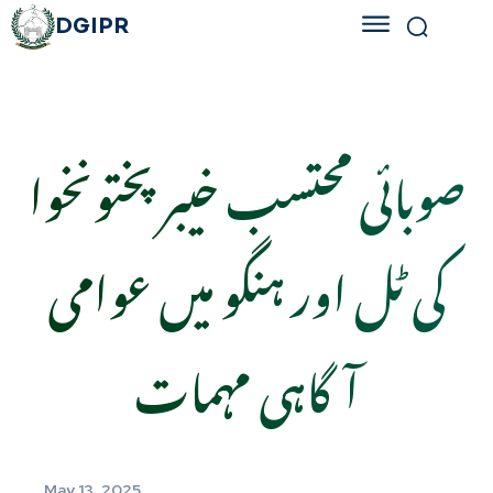
DGIPR
صوبائی محتسب خیبر پختونخوا
کی ٹل اور ہنگو میں عوامی
آگاہی مہمات
May 13, 2025