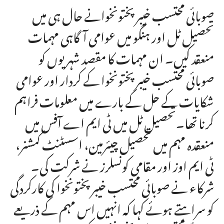
صوبائی محتسب خیبر پختونخوانے حال ہی میں
تحصیل ٹل اور ہنگو میں عوامی آگاہی مہمات
منعقد کیں۔ ان مہمات کا مقصد شہریوں کو
صوبائی محتسب خیبر پختونخوا کے کردار اور عوامی
شکایات کے حل کے بارے میں معلومات فراہم
کرنا تھا۔تحصیل ٹل میں ٹی ایم اے آفس میں
منعقدہ مہم میں تحصیل چیئرمین، اسسٹنٹ کمشنر،
ٹی ایم اوز اور مقامی کونسلرز نے شرکت کی۔
شرکاء نے صوبائی محتسب خیبر پختونخوا کی کارکردگی
کو سراہتے ہوئے کہا کہ انہیں اس مہم کے ذریعے