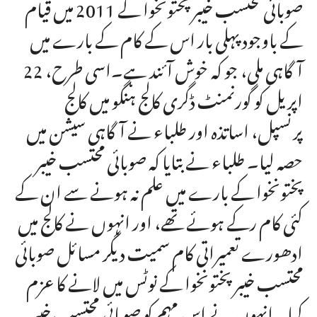
صوبائی محتسب خیبر پختونخوا کے 2011 میں قیام
کے باوجود پہلی بار اس کے کام کے بارے میں
آگاہی ملی، جو کہ خوش آئند ہے۔اسی طرح، 22
اپریل کو گورنمنٹ ڈگری کالج ہنگو میں کالج
پرنسپل، اساتذہ اور طلباء نے آگاہی سیشن میں
حصہ لیا۔ طلباء نے بتایا کہ صوبائی محتسب خیبر
پختونخوا کے بارے میں علم نہ ہونے سے ان کے
کئی کام رکے ہوئے تھے، اور انہوں نے کالج میں
ادھورے تعمیراتی کام سمیت دیگر مسائل صوبائی
محتسب خیبر پختونخوا کے نوٹس میں لانے کا عزم
کیا۔ انہوں نے اس مہم کو صوبائی محتسب خیبر