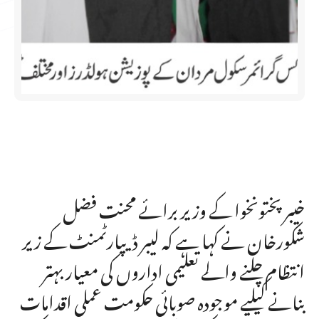
خیبر پختونخوا کے وزیر برائے محنت فضل
شکورخان نے کہا ہے کہ لیبر ڈیپارٹمنٹ کے زیر
انتظام چلنے والے تعلیمی اداروں کی معیار بہتر
بنانے کیلیے موجودہ صوبائی حکومت عملی اقدامات