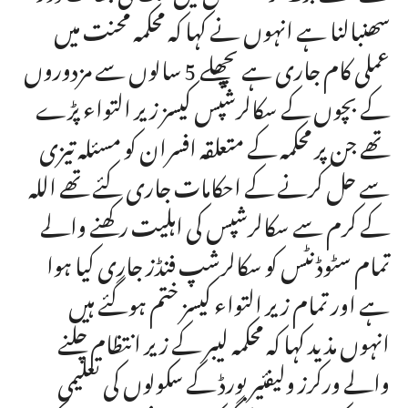
سھنبالنا ہے انہوں نے کہا کہ محکمہ محنت میں
عملی کام جاری ہے پچھلے 5 سالوں سے مزدوروں
کے بچوں کے سکالرشپس کیسز زیر التواء پڑے
تھے جن پر محکمہ کے متعلقہ افسران کو مسئلہ تیزی
سے حل کرنے کے احکامات جاری کئے تھے اللہ
کے کرم سے سکالرشپس کی اہلیت رکھنے والے
تمام سٹوڈنٹس کو سکالرشپ فنڈز جاری کیا ہوا
ہے اور تمام زیر التواء کیسز ختم ہوگئے ہیں
انہوں مذید کہا کہ محکمہ لیبر کے زیر انتظام چلنے
والے ورکرز ولیفئیر بورڈ کے سکولوں کی تعلیمی