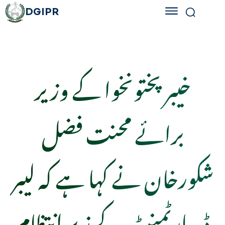
DGIPR
خیبر پختونخوا کے وزیر
برائے محنت فضل
شکورخان نے کہا ہے کہ لیبر
ڈیپارٹمنٹ کے زیر انتظام