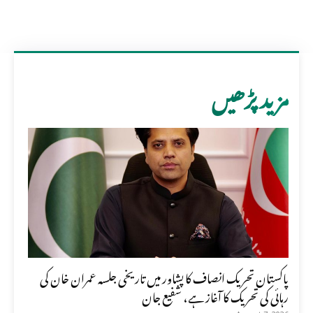
مزید پڑھیں
پاکستان تحریک انصاف کا پشاور میں تاریخی جلسہ عمران خان کی
رہائی کی تحریک کا آغاز ہے، شفیع جان