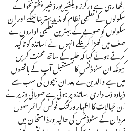
اٹھا رہی ہے ورکرز ویلفئیر بورڈ خیبر پختونخوا کے
سکولوں کے تعلیمی نظام کو مذید بہتر بنائینگے اور ان
سکولوں کو صوبے کے بہترین تعلیمی اداروں کے
صف میں کھڑا کرینگے انہوں نے اساتذہ کو تاکید
کرتے ہوئے کہا کہ طلبہ کے ساتھ محنت کریں
کیونکہ ان سٹوڈنٹس کا مستقبل آپ کے ہاتھوں
میں ہے والدین کے بعد ان بچوں کی سب سے
ذیادہ ذمہ داری اساتذہ پر ہوتی ہے صوبائی وزیر نے
ان خیالات کا اظہار ورکنگ فوکس گرائمر سکول
مردان کے سٹوڈنٹس کی حالیہ بورڈ امتحان میں
نمایاں اور اپنے سکول میں ٹاپ پوزیشن لینے