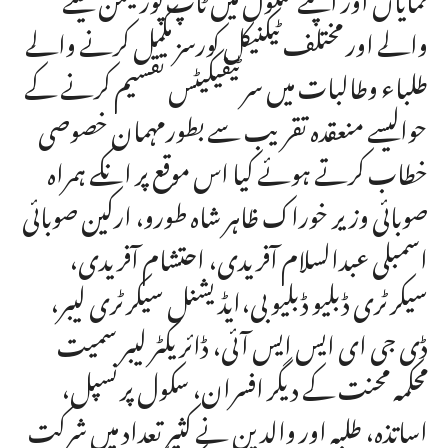
والے اور مختلف ٹیکنیکل کورسز مکمل کرنے والے
طلباء وطالبات میں سرٹیفیکیٹس تقسیم کرنے کے
حوالیسے منعقدہ تقریب سے بطورمہمان خصوصی
خطاب کرتے ہوئے کیا اس موقع پر انکے ہمراہ
صوبائی وزیر خوراک ظاہر شاہ طورو، ارکین صوبائی
اسمبلی عبدالسلام آفریدی، احتشام آفریدی،
سیکرٹری ڈبلیو ڈبلیو بی،ایڈیشنل سیکرٹری لیبر،
ڈی جی ای ایس ایس آئی، ڈائریکٹر لیبر سمیت
محکمہ محنت کے دیگر افسران، سکول پرنسپل،
اساتذہ، طلبہ اور والدین نے کثیر تعداد میں شرکت