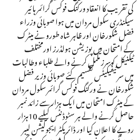
کی تقریب کا انعقاد ورکنگ فوکس گرائمر ہائیر
سیکنڈری سکول مردان میں ہوا صوبائی وزراء
فضل شکورخان اور ظاہر شاہ طورو نے میٹرک
کے امتحان میں پوزیشن ہولڈرز اورمختلف
ٹیکنیکل کوسرز مکمل کرنے والے طلباء وطالبات
میں سرٹیفیکیٹس تقسیم کئے صوبائی وزیر فضل
شکورخان نے ورکنگ فوکس گرائمر سکول مردان
کے میٹرک امتحان میں ایک ہزار سے زائد نمبر
حاصل کرنے والے ہر سٹوڈنٹس کیلیے 10ہزار
روپے کا اعلان کیا اور ڈائریکٹر ایجوکیشن لیبر