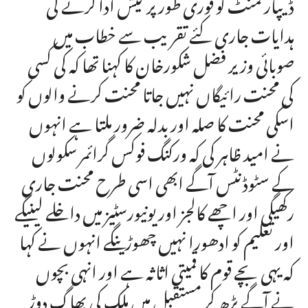
ڈیپارٹمنٹ کو فوری طور پر کیش ادا کرنے کی
ہدایات جاری کئے تقریب سے خطاب میں
صوبائی وزیر فضل شکورخان کا کہنا تھا کہ کی کسی
کی محنت رائیگاں نہیں جاتا محنت کرنے والوں کو
اسکی محنت کا صلہ اور بدلہ ضرور ملتا ہے انہوں
نے امید ظاہر کی کہ ورکنگ فوکس گرائمر سکولوں
کے سٹوڈنٹس آگے ابھی اسی طرح محنت جاری
رکھیگی اور اچھے کالجز اور یونیورسٹیز میں داخلے لینیگے
اور تعلیم کو ادھورا نہیں چھوڑینگے انہوں نے کہا
کہ یہی بچے قوم کا قمیتی اثاثہ ہے اور انہی بچوں
نے آگے بڑھ کر مستقبل میں ملک کی بھاگ دوڑ