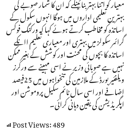
معیار کو اتنا بہتربنائینگے کہ ان کا شمار صوبے کی
بہترین تعلیمی اداروں میں ہوگا انہوں سکول کے
اساتذہ کو مخاطب کرتے ہوئے کہا کہ ورکنگ فوکس
گرائمر سکولز میں بہتری اور معیاری تعلیم اانکے
اساتذہ کا بچوں کی محنت اور کوشش کے بغیر ممکن
نہیں ہے صوبائی وزیر نے اسی مہینے سے ورکرز
ویلفئیر بورڈ کے ملازمین کی تنخواہوں میں 25فیصد
اضافے اور اسی سال ٹائم سکیل پروموشن اور
اپگریڈیشن کی یقین دہانی کرائی۔
Post Views:
489