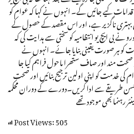
ر اقدامات کیے جائیں گے۔ انہوں نے کہا کہ عوام کو
کی بہتری ناگزیر ہے، اور اس مقصد کے حصول کے
نے بی ایچ یو انتظامیہ کو سختی سے ہدایت کی کہ
ت کو ہر صورت یقینی بنایا جائے۔ انہوں نے
 کو صحت مند اور صاف ستھرا ماحول فراہم کیا جا
وام کی خدمت کو اپنی اولین ترجیح بنائیں اور صحت
 احسن طریقے سے ادا کریں۔دورے کے دوران محکمہ
 رہنما بھی موجود تھے
Post Views:
505