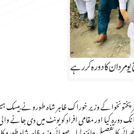
رپختونخوا کے وزیر خوراک ظاہر شاہ طورو نے بیسک ہیلتھ 
نک دورہ کیا اور مقامی افراد کو یونٹ میں دی جانے وا
رائی کا تفصیلی جائزہ لیا۔ صوبائی وزیر ظاہر شاہ طورو کا یو