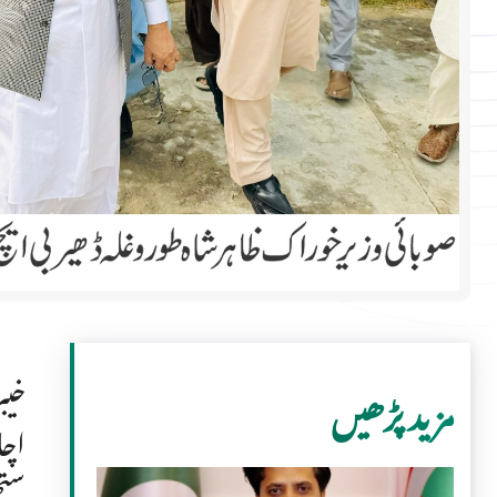
خیب
مزید پڑھیں
اچا
ستھ