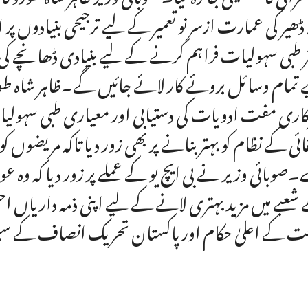
 ڈھیر کی عمارت ازسرنو تعمیر کے لیے ترجیحی بنیادوں پ
ر طبی سہولیات فراہم کرنے کے لیے بنیادی ڈھانچے 
 تمام وسائل بروئے کار لائے جائیں گے۔ظاہر شاہ طورو 
اری مفت ادویات کی دستیابی اور معیاری طبی سہولیا
ئی کے نظام کو بہتر بنانے پر بھی زور دیا تاکہ مریضوں
۔صوبائی وزیر نے بی ایچ یو کے عملے پر زور دیا کہ وہ ع
شعبے میں مزید بہتری لانے کے لیے اپنی ذمہ داریاں
 کے اعلیٰ حکام اور پاکستان تحریک انصاف کے سینئر