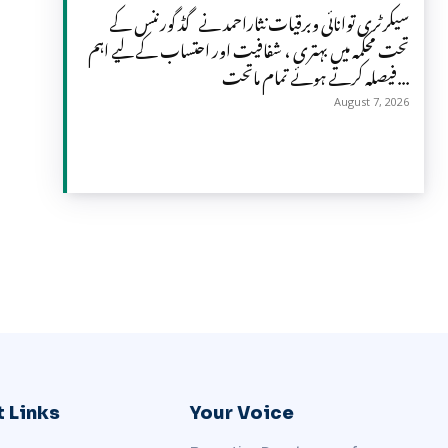
سیکرٹری توانائی وبرقیات نثاراحمد نے گڈ گورننس کے
تحت محکمہ میں بہتری ، شفافیت اور احتساب کے لیے اہم
فیصلہ کرتے ہوئے تمام ماتحت...
August 7, 2026
 Links
Your Voice