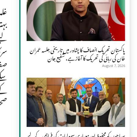
غلہ
بہت
لیے
سرک
پاکستان تحریک انصاف کا پشاور میں تاریخی جلسہ عمران
خان کی رہائی کی تحریک کا آغاز ہے، شفیع جان
صفا
August 7, 2026
سکے
کے 
صحت
سیاحوں کو محفوظ اور معیاری سہولیات کی فراہمی کے لیے