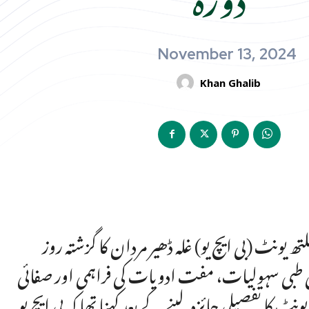
November 13, 2024
Khan Ghalib
یونٹ (بی ایچ یو) غلہ ڈھیر مردان کا گزشتہ روز
لی طبی سہولیات، مفت ادویات کی فراہمی اور صفائی
نٹ کا تفصیلی جائزہ لینے کے بعد کہنا تھا کہ بی ایچ یو