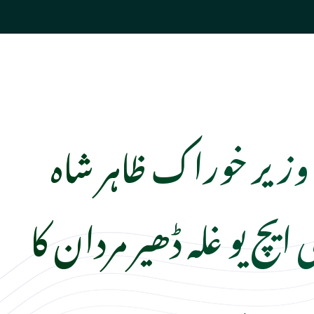
وزیر خوراک ظاہر شاہ
 ایچ یو غلہ ڈھیر مردان کا
دورہ