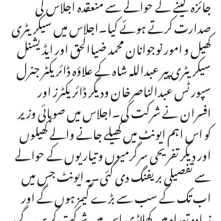
جائزہ لینے کے حوالے سے منعقدہ اجلاس کی
صدارت کرتے ہوئے کیا۔اجلاس میں سیکریٹری
کھیل و امور نوجوانان محمد ضیاالحق اور ایڈیشنل
سیکریٹری پیر عبداللہ شاہ کے علاؤہ ڈائریکٹر جنرل
سپورٹس عبدالناصرخان ودیگر ڈائریکٹرز اور
افسران نے شرکت کی۔اجلاس میں صوبائی وزیر
کو اس اہم ایونٹ میں کھیلے جانے والے کھیلوں
اور دیگر تفریحی سرگرمیوں و تیاریوں کے حوالے
سے تفصیلی بریفنگ دی گئی۔یہ ایونٹ جس میں
اب تک کے سب سے بڑے گیمز ہوں گے اور
زیادہ تعداد میں کھلاڑی اس میں شرکت کریں گے،