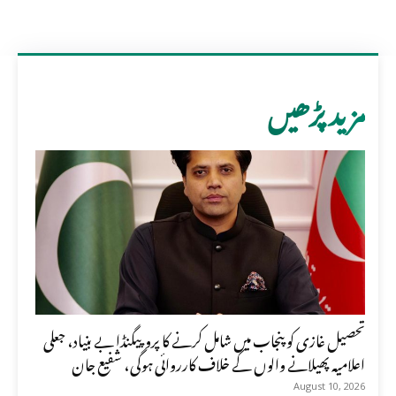
مزید پڑھیں
تحصیل غازی کو پنجاب میں شامل کرنے کا پروپیگنڈا بے بنیاد، جعلی
اعلامیہ پھیلانے والوں کے خلاف کارروائی ہوگی، شفیع جان
August 10, 2026