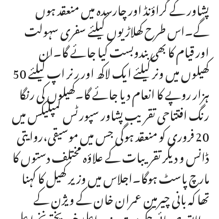
پشاور کے گراؤنڈ اور چارسدہ میں منعقد ہوں
گے۔اس طرح کھلاڑیوں کیلئے سفری سہولت
اور قیام کا بھی بندوبست کیا جائے گا۔ان
کھیلوں میں ونر کیلئے ایک لاکھ اور رنر اپ کیلئے 50
ہزار روپے کا انعام دیا جائے گا۔کھیلوں کی رنگا
رنگ افتتاحی تقریب پشاور سپورٹس کمپلیکس میں
20 فروری کو منعقد ہوگی جس میں موسیقی،روایتی
ڈانس و دیگر تقریبات کے علاؤہ مختلف دستوں کا
مارچ پاسٹ ہوگا۔اجلاس میں وزیر کھیل کا کہنا
تھا کہ بانی چیرمین عمران خان کے ویژن کے
مطابق صوبائی حکومت وزیر اعلیٰ خیبر پختونخوا علی