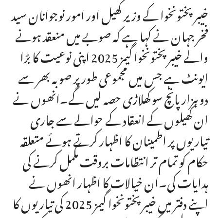
خیبر پختونخوا کے وزیر کھیل اور امور نوجوانان سید
فخر جہان نے کہا ہے کہ صوبے میں منعقد ہونے
والے خیبر پختونخوا گیمز 2025 اپنی نوعیت کا بڑا
ایونٹ ہے جس میں مجموعی طور پر صوبہ بھر سے
دو ہزار پانچ سو کھلاڑی حصہ لیں گے۔انھوں نے
ان کھیلوں کے انعقاد کے حوالے سے جاری
تیاریوں پر اطمینان کا اظہار کرتے ہوئے متعلقہ
حکام کو تمام تر انتظامات بروقت مکمل کرنے کی
ہدایات کی۔ان خیالات کا اظہار انھوں نے
اپنے دفتر میں خیبر پختونخوا گیمز 2025 کی تیاریوں کا