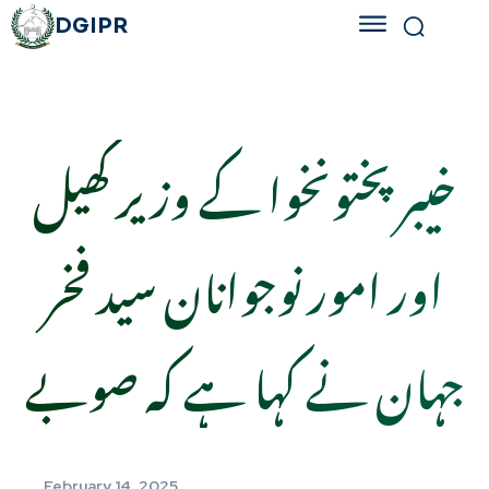
DGIPR
خیبر پختونخوا کے وزیر کھیل
اور امور نوجوانان سید فخر
جہان نے کہا ہے کہ صوبے
February 14, 2025