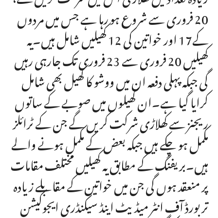
20 فروری سے شروع ہو رہا ہے جس میں مردوں
کے17 اور خواتین کی 12 کھیلیں شامل ہیں۔یہ
کھیلیں 20 فروری سے 23 فروری تک جارہی رہیں
گی جبکہ پہلی دفعہ ان میں ووشو کا کھیل بھی شامل
کرایا گیا ہے۔ان کھیلوں میں صوبے کے ساتوں
ریجنز سے کھلاڑی شرکت کریں گے جن کے ٹرائلز
مکمل ہو چکے ہیں جبکہ بعض کے مکمل ہونے والے
ہیں۔بریفنگ کے مطابق یہ کھیلیں مختلف مقامات
پر منعقد ہوں گی جن میں خواتین کے مقابلے زیادہ
تر بورڈ آف انٹر میڈیٹ اینڈ سیکنڈری ایجوکیشن