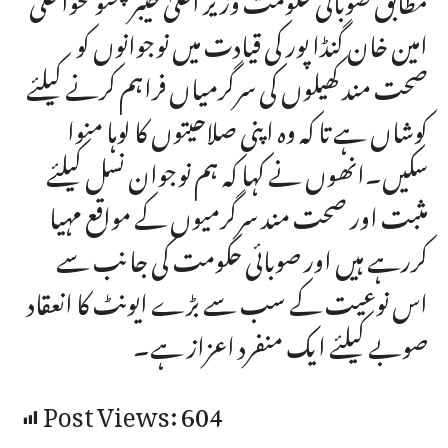
امین خان گنڈا پور کی قیادت میں نوجوانوں کو
صحت مند کھیلوں کی سرگرمیاں فراہم کرنے کیلئے
کوشاں ہے تا کہ وہ اپنی صلاحیتوں کا لوہا منوا
سکیں۔انھوں نے کہا کہ ہم نوجوان نسل کیلئے
مثبت اور صحت مند سرگرمیوں کے مواقع مہیا
کررہے ہیں اور صوبائی حکومت کی جانب سے
اس نوعیت کے سب سے بڑے ایونٹ کا انعقاد
صوبے کیلئے ایک منفرد اعزاز ہے۔
Post Views:
604