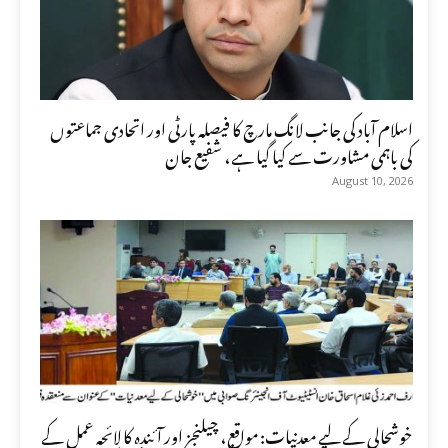
اسلام آباد کی جانب لانگ مارچ کا فیصلہ پارٹی اور اتحادی جماعتوں
کی باہمی مشاورت سے کیا گیا ہے، شفیع جان
August 10, 2026
خوشحالی کے لیے معدنیات: مواقع، چیلنجز اور آئندہ کا لائحہ عمل کے