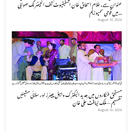
عنوان سے، غلام اسحاق خان انسٹیٹیوٹ آف انجینئرنگ صوابی
میں قومی سمپوزیم...
August 10, 2026
مستحق فنکاروں میں جدید الیکٹرک وہیل چیئرز اور سلائی مشینیں
تقسیم — ملک لیاقت علی خان
August 10, 2026