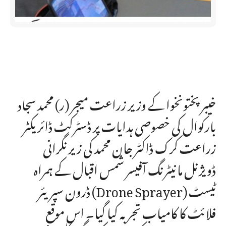
خیبرپختونخوا کے وزیر زراعت میجر (ر) محمد سجاد
بارکوال کی خصوصی ہدایات پر ڈسٹرکٹ ڈائریکٹر
زراعت کرک ڈاکٹر جان محمد کی زیر نگرانی
ڈویژنل مانیٹرنگ آفیسر شمس اقبال کے ہمراہ
ڈرون سپریئر (Drone Sprayer) ٹیسٹ
فلائٹ کا کامیاب تجربہ کیا گیا۔ اس موقع