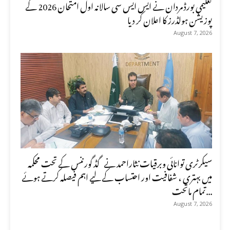
تعلیمی بورڈ مردان نے ایس ایس سی سالانہ اول امتحان 2026 کے
پوزیشن ہولڈرز کا اعلان کر دیا
August 7, 2026
سیکرٹری توانائی وبرقیات نثاراحمد نے گڈ گورننس کے تحت محکمہ
میں بہتری ، شفافیت اور احتساب کے لیے اہم فیصلہ کرتے ہوئے
تمام ماتحت...
August 7, 2026