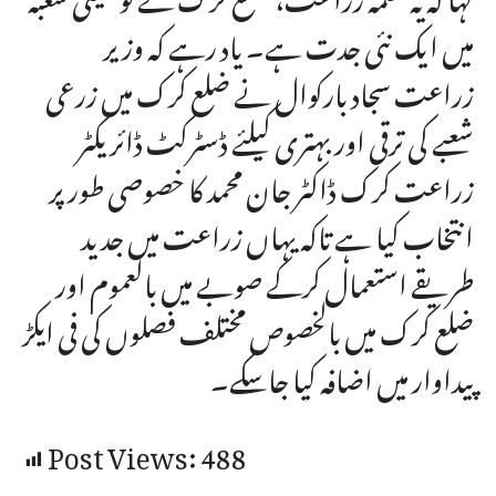
میں ایک نئی جدت ہے۔ یاد رہے کہ وزیر
زراعت سجاد بارکوال نے ضلع کرک میں زرعی
شعبے کی ترقی اور بہتری کیلئے ڈسٹرکٹ ڈائریکٹر
زراعت کرک ڈاکٹر جان محمد کا خصوصی طور پر
انتخاب کیا ہے تاکہ یہاں زراعت میں جدید
طریقے استعمال کرکے صوبے میں بالعموم اور
ضلع کرک میں بالخصوص مختلف فصلوں کی فی ایکڑ
پیداوار میں اضافہ کیا جاسکے۔
Post Views:
488