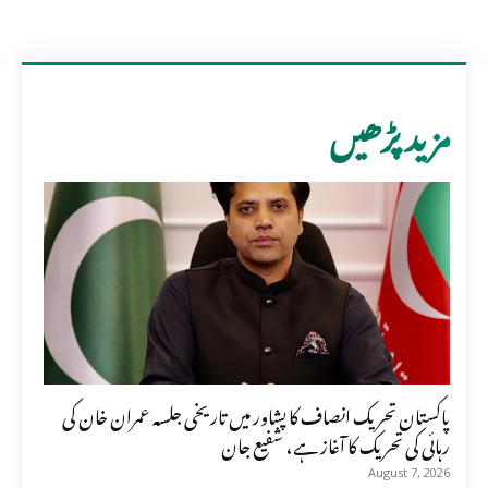
مزید پڑھیں
پاکستان تحریک انصاف کا پشاور میں تاریخی جلسہ عمران خان کی
رہائی کی تحریک کا آغاز ہے، شفیع جان
August 7, 2026