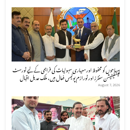
سیاحوں کو محفوظ اور معیاری سہولیات کی فراہمی کے لیے ٹورسٹ
فیسلیٹیشن سنٹرز اور ٹورازم پولیس فعال ہیں، ملک عدیل اقبال
August 7, 2026