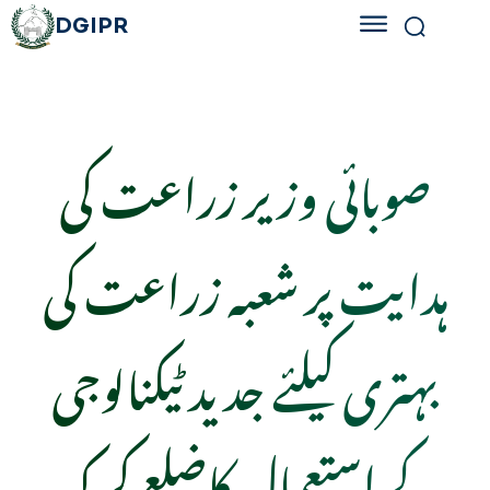
DGIPR
صوبائی وزیر زراعت کی
ہدایت پر شعبہ زراعت کی
بہتری کیلئے جدید ٹیکنالوجی
کے استعمال کاضلع کرک