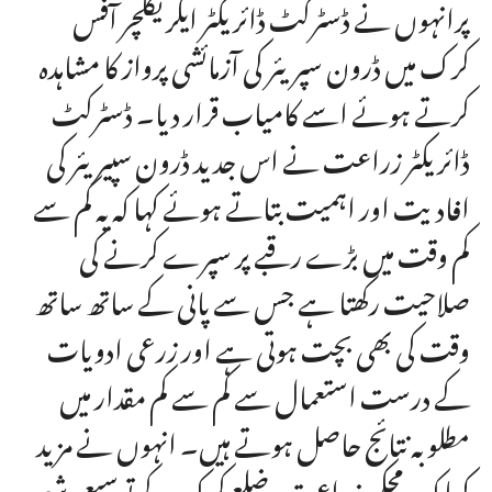
پرانہوں نے ڈسٹرکٹ ڈائریکٹر ایگریکلچر آفس
کرک میں ڈرون سپریئر کی آزمائشی پرواز کا مشاہدہ
کرتے ہوئے اسے کامیاب قرار دیا۔ ڈسٹرکٹ
ڈائریکٹر زراعت نے اس جدید ڈرون سپیریئر کی
افادیت اور اہمیت بتاتے ہوئے کہا کہ یہ کم سے
کم وقت میں بڑے رقبے پر سپرے کرنے کی
صلاحیت رکھتا ہے جس سے پانی کے ساتھ ساتھ
وقت کی بھی بچت ہوتی ہے اور زرعی ادویات
کے درست استعمال سے کم سے کم مقدار میں
مطلوبہ نتائج حاصل ہوتے ہیں۔ انہوں نے مزید
کہا کہ یہ محکمہ زراعت، ضلع کرک کے توسیعی شعبہ