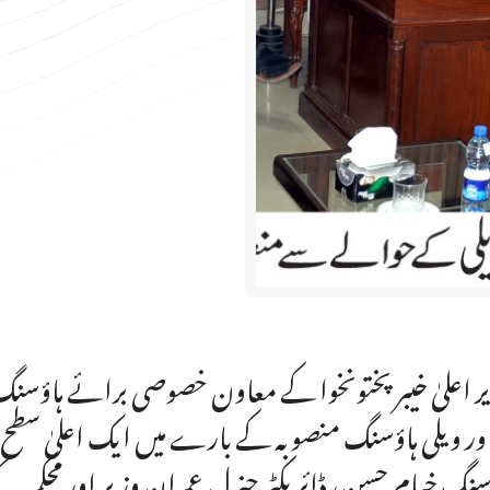
ر اعلیٰ خیبر پختونخوا کے معاون خصوصی برائے ہاؤسنگ ڈ
ور ویلی ہاؤسنگ منصوبہ کے بارے میں ایک اعلیٰ سط
سنگ خیام حسن، ڈائریکٹر جنرل عمران وزیر اور محکمہ ک