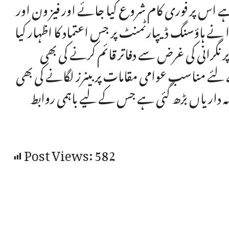
ے اس پر فوری کام شروع کیا جائے اور فیز ون اور
وا نے ہاؤسنگ ڈیپارٹمنٹ پر جس اعتماد کا اظہار کیا
نگرانی کی غرض سے دفاتر قائم کرنے کی بھی
لئے مناسب عوامی مقامات پر بینرز لگانے کی بھی
ذمہ داریاں بڑھ گئی ہے جس کے لیے باہمی روابط
Post Views:
582