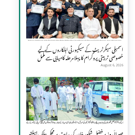
اسمبلی سیکرٹریٹ کے سیکیورٹی اہلکاروں کے لیے
خصوصی تربیتی پروگرام کا پہلا مرحلہ کامیابی سے مکمل
August 6, 2026
صوبائی وزیر فضل شکور خان کی ہدایت پر محکمہ پبلک ہیلتھ