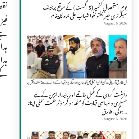
نقص
یومِ استحصالِ کشمیر (5 اگست) کے موقع پرچیف
سیکرٹری خیبر پختونخوا شہاب علی شاہ کا پیغام
فیز
August 6, 2026
ہے 
ہدا
ہدا
کے 
دہشت گردی کے مکمل خاتمے اور پائیدار امن کے لیے
عسکری و سیاسی قیادت کو متحد ہو کر مؤثر حکمت عملی اپنانا
ہوگی، طارق...
August 6, 2026