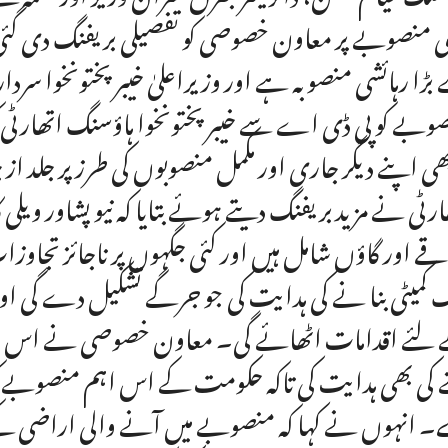
ی منصوبے پر معاون خصوصی کو تفصیلی بریفنگ دی گئی اور ب
بڑا رہائشی منصوبہ ہے اور وزیراعلیٰ خیبر پختونخوا سرد
وبے کو پی ڈی اے سے خیبر پختونخوا ہاؤسنگ اتھارٹی کو 
بھی اپنے دیگر جاری اور مکمل منصوبوں کی طرز پر جلد ا
قے اور گاؤں شامل ہیں اور کئی جگہوں پر ناجائز تجاو
 کمیٹی بنا نے کی ہدایت کی جو جرگے تشکیل دے گی اور
لئے اقدامات اٹھائے گی۔ معاون خصوصی نے اس حوالے 
ے کی بھی ہدایت کی تاکہ حکومت کے اس اہم منصوبے کو ع
۔ انہوں نے کہا کہ منصوبے میں آنے والی اراضی 