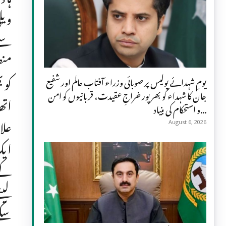
ویل
سے 
منص
کو 
یومِ شہدائے پولیس پر صوبائی وزراء آفتاب عالم اور شفیع
جان کا شہداء کو بھرپور خراجِ عقیدت، قربانیوں کو امن
و استحکام کی بنیاد...
علا
August 6, 2026
ایک
کے 
لین
سکے