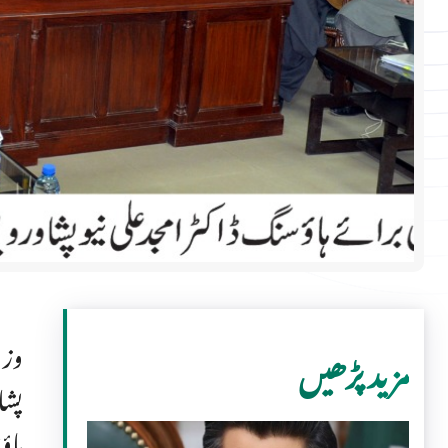
وزی
مزید پڑھیں
پشا
ہاؤ