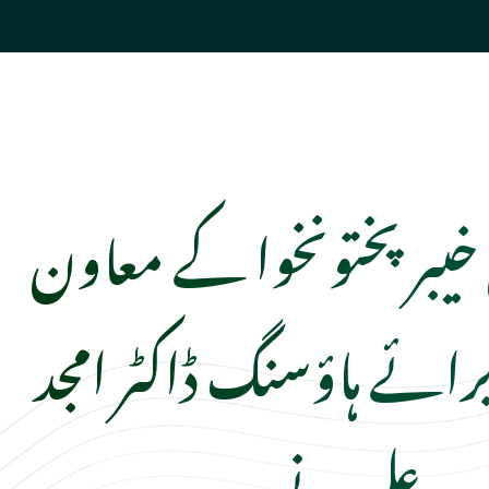
 خیبر پختونخوا کے معاون
ائے ہاؤسنگ ڈاکٹر امجد
علی نے