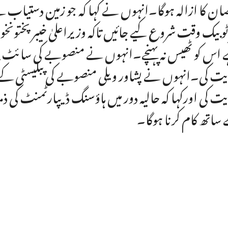
ان کا ازالہ ہوگا۔انہوں نے کہا کہ جو زمین دستیاب ہ
 ٹو بیک وقت شروع کیے جائیں تاکہ وزیراعلیٰ خیبر پختونخ
اس کو ٹھیس نہ پہنچے۔انہوں نے منصوبے کی سائٹ پر 
یت کی۔انہوں نے پشاور ویلی منصوبے کی پبلیسٹی کے 
یت کی اورکہا کہ حالیہ دور میں ہاؤسنگ ڈیپارٹمنٹ کی 
ساتھ کام کرنا ہوگا۔