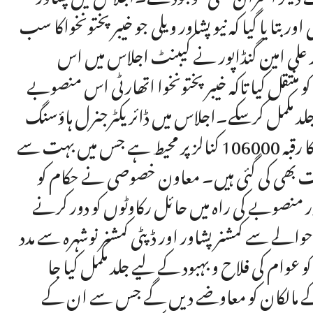
تا یا گیا کہ نیو پشاور ویلی جو خیبر پختونخواکا سب
ار علی امین گنڈاپور نے کیبنٹ اجلاس میں اس
منتقل کیا تاکہ خیبر پختونخوا اتھارٹی اس منصوبے
ز جلد مکمل کرسکے۔اجلاس میں ڈائریکٹرجنرل ہاؤسنگ
اتھارٹی نے مزیدبریفنگ دیتے ہوئے بتایا کہ نیو پشاور ویلی کا رقبہ 106000 کنالز پر محیط ہے جس میں بہت سے
زات بھی کی گئی ہیں۔ معاون خصوصی نے حکام کو
 منصوبے کی راہ میں حائل رکاوٹوں کو دور کرنے
سے کمشنر پشاور اور ڈپٹی کمشنر نوشہرہ سے مدد
وام کی فلاح و بہبود کے لیے جلد مکمل کیا جا
کے مالکان کو معاوضے دیں گے جس سے ان کے