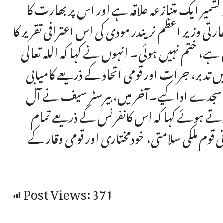
میر ایک متنازعہ علاقہ ہے اور اس پر بھارت کا
ارتی وزیر اعظم نریندر مودی کی اس اعترافی تقریر کا
ہے، ختم نہیں ہوئی۔ انہوں نے کہا کہ اللہ تعالیٰ
بر، جرات اور قومی اتحاد کے ذریعے کامیابی
 سجدے ادا کیے۔آخر میں، بیرسٹر سیف نے آل
دا کرتے ہوئے کہا کہ اس کانفرنس کے ذریعے تمام
ی قوم ملکی سلامتی، خودمختاری اور قومی وقار کے
Post Views:
371