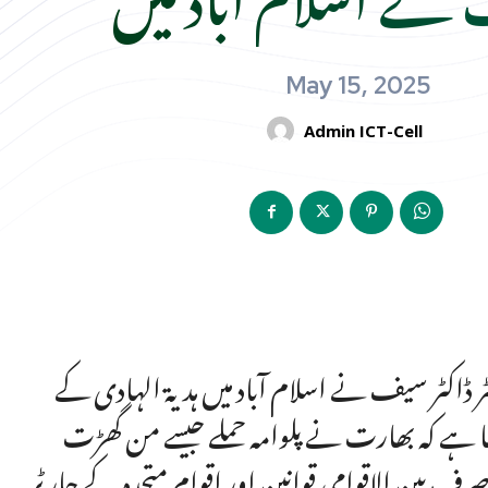
May 15, 2025
Admin ICT-Cell
ٹر ڈاکٹر سیف نے اسلام آباد میں ہدیۃ الہادی کے
 ہے کہ بھارت نے پلوامہ حملے جیسے من گھڑت
صرف بین الاقوامی قوانین اور اقوام متحدہ کے چارٹر