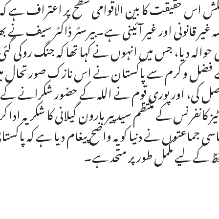
کش اس حقیقت کا بین الاقوامی سطح پر اعتراف ہے کہ کش
ہ غیر قانونی اور غیر آئینی ہے۔بیرسٹر ڈاکٹر سیف نے بھ
 حوالہ دیا، جس میں انہوں نے کہا تھا کہ جنگ روکی گئی 
فضل و کرم سے پاکستان نے اس نازک صورتحال میں تد
ل کی، اور پوری قوم نے اللہ کے حضور شکرانے کے
ٹیز کانفرنس کے منتظم سید پیر ہارون گیلانی کا شکریہ ا
سی جماعتوں نے دنیا کو یہ واضح پیغام دیا ہے کہ پاکستان
ظ کے لیے مکمل طور پر متحد ہے۔