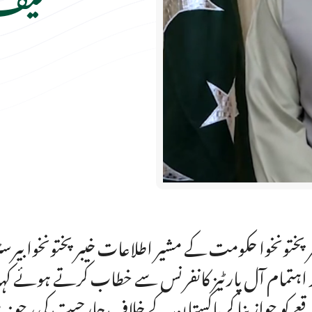
ر پختونخوا حکومت کے مشیر اطلاعات خیبر پختونخوا بیرس
 اہتمام آل پارٹیز کانفرنس سے خطاب کرتے ہوئے کہا
عے کو جواز بنا کر پاکستان کے خلاف جارحیت کی، جو نہ 