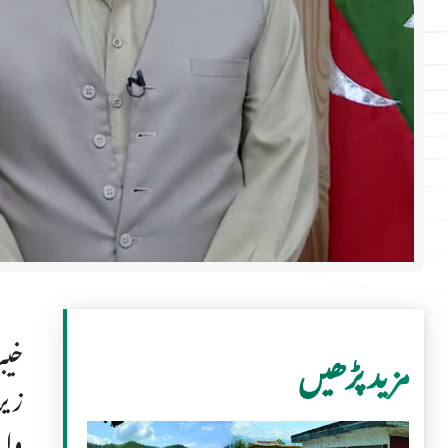
خیب
مزید پڑھیں
زیر
واق