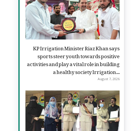
KP Irrigation Minister Riaz Khan says
sports steer youth towards positive
activities and play a vital role in building
a healthy society Irrigation...
August 7, 2026