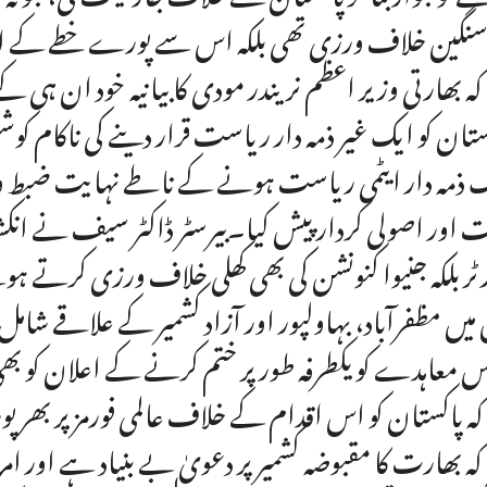
سنگین خلاف ورزی تھی بلکہ اس سے پورے خطے کے 
 کہ بھارتی وزیر اعظم نریندر مودی کا بیانیہ خود ان ہی ک
ستان کو ایک غیر ذمہ دار ریاست قرار دینے کی ناک
 ذمہ دار ایٹمی ریاست ہونے کے ناطے نہایت ضبط و تحم
ت اور اصولی کردار پیش کیا۔بیرسٹر ڈاکٹر سیف نے ان
ٹر بلکہ جنیوا کنونشن کی بھی کھلی خلاف ورزی کرتے ہوئ
میں مظفرآباد، بہاولپور اور آزاد کشمیر کے علاقے 
 معاہدے کو یکطرفہ طور پر ختم کرنے کے اعلان کو بھی ع
 کہ پاکستان کو اس اقدام کے خلاف عالمی فورمز پر بھرپ
 کہ بھارت کا مقبوضہ کشمیر پر دعویٰ بے بنیاد ہے اور امری