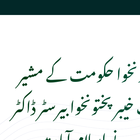
تونخوا حکومت کے مشیر
بر پختونخوا بیرسٹر ڈاکٹر
ے اسلام آباد میں