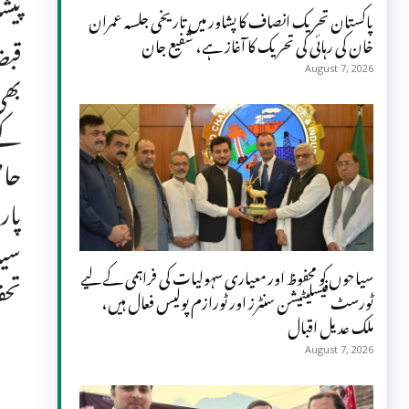
پیش
پاکستان تحریک انصاف کا پشاور میں تاریخی جلسہ عمران
خان کی رہائی کی تحریک کا آغاز ہے، شفیع جان
قبض
August 7, 2026
بھی
کے 
حاص
پار
سیا
سیاحوں کو محفوظ اور معیاری سہولیات کی فراہمی کے لیے
تحف
ٹورسٹ فیسلیٹیشن سنٹرز اور ٹورازم پولیس فعال ہیں،
ملک عدیل اقبال
August 7, 2026