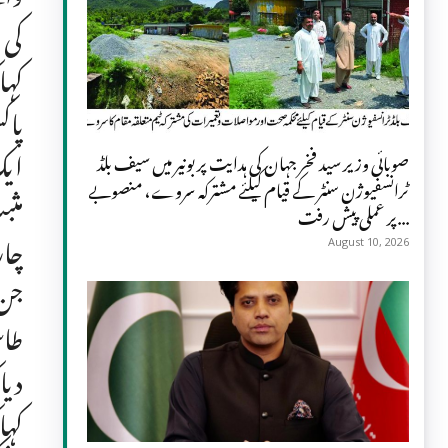
کی 
کہا
پاک
ایک
صوبائی وزیر سید فخر جہان کی ہدایت پر بونیر میں سیف بلڈ
ٹرانسفیوژن سنٹر کے قیام کیلئے مشترکہ سروے، منصوبے
مثب
پر عملی پیش رفت...
چار
August 10, 2026
جن 
طاس
دیا
کہا