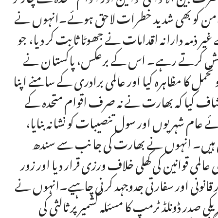
امن کو بھی شدید خطرات لاحق ہوئے۔انہوں نے
ے غیر ذمہ دارانہ اقدامات نے جھوٹا ثابت کر دیا، جو
ام کوشش کرتے رہے۔ اس کے برعکس، پاکستان نے
ل کا مظاہرہ کیا اور عالمی برادری کے سامنے اپنا
کشاف کیا کہ بھارت نے نہ صرف اقوام متحدہ کے
ے عام شہریوں اور سول تنصیبات کو نشانہ بنایا،
شامل ہیں۔ انہوں نے بھارت کی جانب سے سندھ
المی قوانین کی کھلی خلاف ورزی قرار دیا اور زور
ور قانونی اور سفارتی جدوجہد کرنی چاہیے۔انہوں نے
کی صدر ڈونلڈ ٹرمپ کا مسئلہ کشمیر پر ثالثی کی