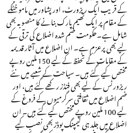
کے قریب ایک ریزورٹ، اور پشاور میں مامو خٹکے
کے مقام پر ایک تھیم پارک بنانے کا منصوبہ بھی
شامل ہے۔حکومت ضم شدہ اضلاع کی ترقی کے
لیے بھی پرعزم ہے۔ ان اضلاع میں آثار قدیمہ
کے مقامات کے تحفظ کے لیے 150 ملین روپے
مختص کیے گئے ہیں۔ سیاحت کے شعبے میں نئے
ریزورٹس کے لیے بھی فنڈز رکھے گئے ہیں، اور
ضم اضلاع میں ثقافتی سرگرمیوں کے فروغ کے
لیے 100 ملین روپے مختص کیے گئے ہیں۔ ان
اضلاع میں جلد ہی کیمپنگ پوڈز بھی نصب کیے