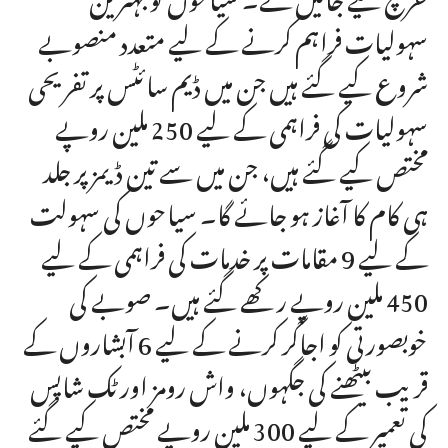
سہولیات فراہم کرنے کے لیے متعدد منصوبے
شروع کیے گئے ہیں جن میں ڈیم سائٹس پر تفریحی
سہولیات کی فراہمی کے لیے 250 ملین روپے
مختص کیے گئے ہیں، جن میں سے تین ڈیمز پر جلد
ہی کام کا آغاز ہو جائے گا۔ سیاحوں کی سہولت
کے لیے 9 مقامات پر خدمات کی فراہمی کے لیے
450 ملین روپے رکھے گئے ہیں۔ صوبے کی
خوبصورتی کو اجاگر کرنے کے لیے 6 آبشاروں کے
قریب بیٹھنے کی جگہوں، واش رومز اور ٹک شاپس
کی تعمیر کے لیے 300 ملین روپے مختص کیے گئے