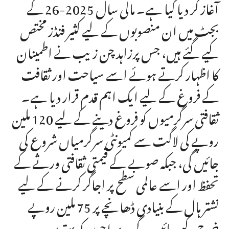
آغاز کر دیا گیا ہے۔ مالی سال 2025-26 کے
بجٹ میں ان منصوبوں کے لیے کثیر فنڈز مختص
کیے گئے ہیں، جس پرزاہد چن زیب نے اطمینان
کا اظہار کرتے ہوئے اسے سیاحت اور ثقافت
کے فروغ کے لیے ایک اہم قدم قرار دیا ہے۔
ثقافتی سرگرمیوں کو فروغ دینے کے لیے 120 ملین
روپے کی لاگت سے کمیونٹی سرگرمیاں شروع کی
جائیں گی، جبکہ صوبے کے قیمتی ثقافتی ورثے کے
تحفظ اور اسے عالمی سطح پر اجاگر کرنے کے لیے
نشتر ہال کے بنیادی ڈھانچے پر 75 ملین روپے
خرچ کیے جائیں گے۔ سیاحوں کو بہترین