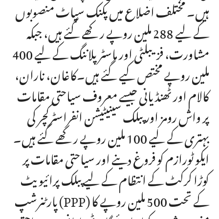
ہیں۔ مختلف اضلاع میں پکنک سپاٹ منصوبوں
کے لیے 288 ملین روپے رکھے گئے ہیں، جبکہ
مشاورت، فزیبلٹی اور ماسٹر پلاننگ کے لیے 400
ملین روپے مختص کیے گئے ہیں۔کاغان، ناران،
کالام اور ٹھنڈیانی جیسے معروف سیاحتی مقامات
پر واش رومز اور پبلک سینیٹیشن انفراسٹرکچر کی
بہتری کے لیے 100 ملین روپے رکھے گئے ہیں۔
ایکو ٹورازم کو فروغ دینے اور سیاحتی مقامات پر
کوڑا کرکٹ کے انتظام کے لیے پبلک پرائیویٹ
پارٹنرشپ (PPP) کے تحت 500 ملین روپے کا