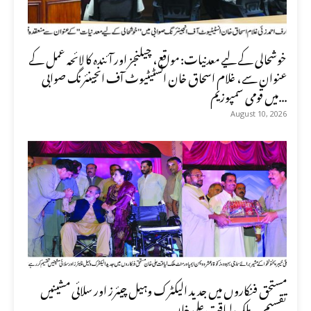
خوشحالی کے لیے معدنیات: مواقع، چیلنجز اور آئندہ کا لائحہ عمل کے
عنوان سے، غلام اسحاق خان انسٹیٹیوٹ آف انجینئرنگ صوابی
میں قومی سمپوزیم...
August 10, 2026
مستحق فنکاروں میں جدید الیکٹرک وہیل چیئرز اور سلائی مشینیں
تقسیم — ملک لیاقت علی خان