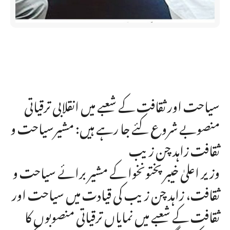
سیاحت اور ثقافت کے شعبے میں انقلابی ترقیاتی
منصوبے شروع کئے جا رہے ہیں: مشیرسیاحت و
ثقافت زاہد چن زیب
وزیر اعلیٰ خیبر پختونخوا کے مشیر برائے سیاحت و
ثقافت، زاہد چن زیب کی قیادت میں سیاحت اور
ثقافت کے شعبے میں نمایاں ترقیاتی منصوبوں کا