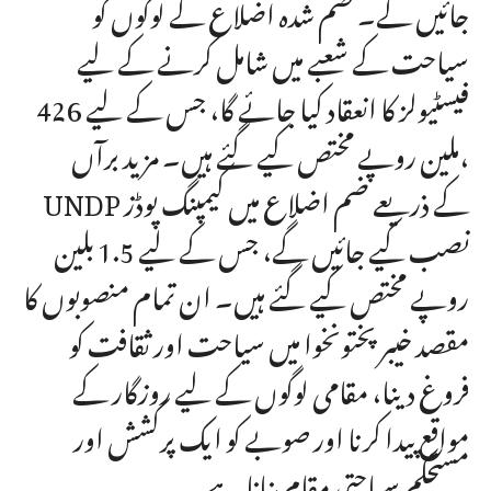
جائیں گے۔ ضم شدہ اضلاع کے لوگوں کو
سیاحت کے شعبے میں شامل کرنے کے لیے
فیسٹیولز کا انعقاد کیا جائے گا، جس کے لیے 426
ملین روپے مختص کیے گئے ہیں۔ مزید برآں،
UNDP کے ذریعے ضم اضلاع میں کیمپنگ پوڈز
نصب کیے جائیں گے، جس کے لیے 1.5 بلین
روپے مختص کیے گئے ہیں۔ ان تمام منصوبوں کا
مقصد خیبر پختونخوا میں سیاحت اور ثقافت کو
فروغ دینا، مقامی لوگوں کے لیے روزگار کے
مواقع پیدا کرنا اور صوبے کو ایک پرکشش اور
مستحکم سیاحتی مقام بنانا ہے۔