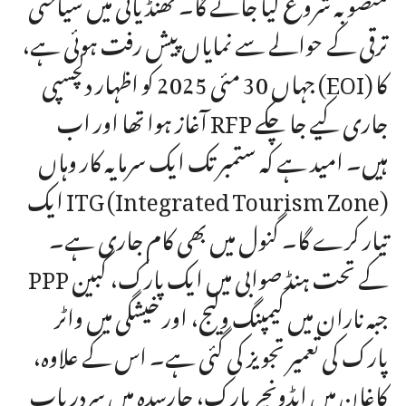
منصوبہ شروع کیا جائے گا۔ ٹھنڈیانی میں سیاحتی
ترقی کے حوالے سے نمایاں پیش رفت ہوئی ہے،
جہاں 30 مئی 2025 کو اظہار دلچسپی (EOI) کا
آغاز ہوا تھا اور اب RFP جاری کیے جا چکے
ہیں۔ امید ہے کہ ستمبر تک ایک سرمایہ کار وہاں
ایک ITG (Integrated Tourism Zone)
تیار کرے گا۔ گنول میں بھی کام جاری ہے۔
PPP کے تحت ہنڈ صوابی میں ایک پارک، گبین
جبہ ناران میں کیمپنگ ولیج، اور خیشگی میں واٹر
پارک کی تعمیر تجویز کی گئی ہے۔ اس کے علاوہ،
کاغان میں ایڈونچر پارک، چارسدہ میں سردریاب