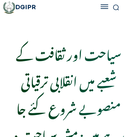
DGIPR
سیاحت اور ثقافت کے
شعبے میں انقلابی ترقیاتی
منصوبے شروع کئے جا
رہے ہیں: مشیرسیاحت و