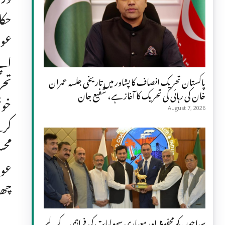
حکا
عوا
اپن
تحر
پاکستان تحریک انصاف کا پشاور میں تاریخی جلسہ عمران
خان کی رہائی کی تحریک کا آغاز ہے، شفیع جان
خوش
August 7, 2026
کرن
محس
عوا
چھو
سیاحوں کو محفوظ اور معیاری سہولیات کی فراہمی کے لیے