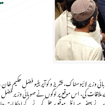
ائی وزیر لائیوسٹاک، فشریز و کوآپریٹیو فضل حکیم خان ن
ملاقات کی، اس موقع پر لوگوں نے صوبائی وزیر فضل حک
ر نے بعض مسائل موقع پر حل کرنے کے احکامات جاری