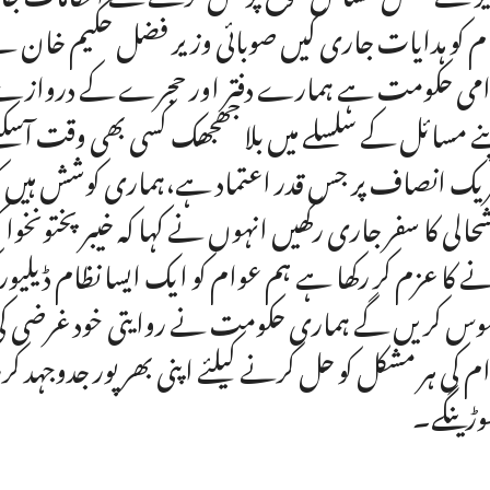
م کو ہدایات جاری کیں صوبائی وزیر فضل حکیم خان نے 
می حکومت ہے ہمارے دفتر اور حجرے کے دروازے عوام
ے مسائل کے سلسلے میں بلا جھجھک کسی بھی وقت آسکتے ہ
یک انصاف پر جس قدر اعتماد ہے،ہماری کوشش ہیں کہ ہم
حالی کا سفر جاری رکھیں انہوں نے کہا کہ خیبر پختونخ
ے کا عزم کر رکھا ہے ہم عوام کو ایک ایسا نظام ڈیلیور
وس کریں گے ہماری حکومت نے روایتی خود غرضی کی 
م کی ہر مشکل کو حل کرنے کیلئے اپنی بھرپور جدوجہد ک
ڑینگے۔