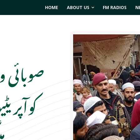
HOME
ABOUT US
FM RADIOS
N
صوبائی و
کوآپری
می