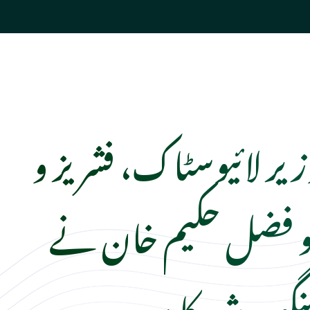
زیر لائیوسٹاک، فشریز و
ٹیو فضل حکیم خان نے
نگورہ شہر کا دورہ