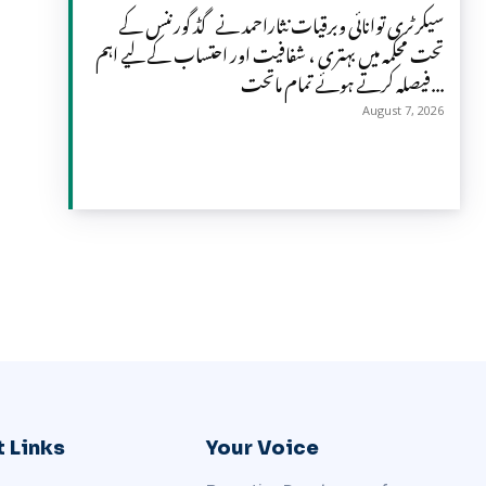
سیکرٹری توانائی وبرقیات نثاراحمد نے گڈ گورننس کے
تحت محکمہ میں بہتری ، شفافیت اور احتساب کے لیے اہم
فیصلہ کرتے ہوئے تمام ماتحت...
August 7, 2026
 Links
Your Voice