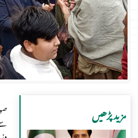
صوب
مزید پڑھیں
سے 
وزی