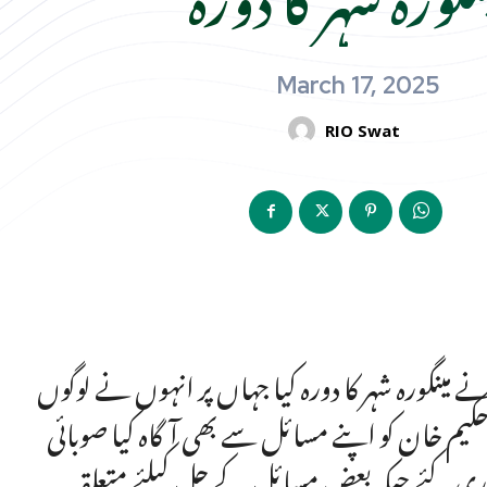
March 17, 2025
RIO Swat
ے مینگورہ شہر کا دورہ کیا جہاں پر انہوں نے لوگوں
یم خان کو اپنے مسائل سے بھی آگاہ کیا صوبائی
 کئے جبکہ بعض مسائل کے حل کیلئے متعلقہ