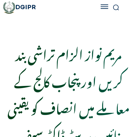
DGIPR
مریم نواز الزام تراشی بند
کریں اور پنجاب کالج کے
معاملے میں انصاف کو یقینی
بنائیں، بیرسٹر ڈاکٹر سیف