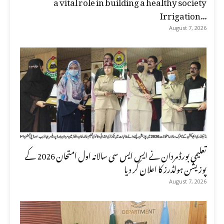
a vital role in building a healthy society
Irrigation...
August 7, 2026
تعلیمی بورڈ مردان نے ایس ایس سی سالانہ اول امتحان 2026 کے
پوزیشن ہولڈرز کا اعلان کر دیا
August 7, 2026