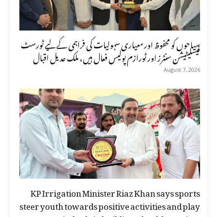
سیاحوں کو محفوظ اور معیاری سہولیات کی فراہمی کے لیے ٹورسٹ
فیسلیٹیشن سنٹرز اور ٹورازم پولیس فعال ہیں، ملک عدیل اقبال
August 7, 2026
KP Irrigation Minister Riaz Khan says sports
steer youth towards positive activities and play