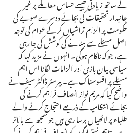
کے ساتھ زیادتی جیسے حساس معاملے پر غیر
جانبدار تحقیقات کی بجائے دوسرے صوبے کی
حکومت پر الزام تراشیاں کر کے عوام کی توجہ
اصل مسئلے سے ہٹانے کی کوشش کی جا رہی
ہے، جو کہ ناکام ہوگی۔ انہوں نے مزید کہا کہ
سیاسی بیان بازی اور الزامات لگانا اس اہم
مسئلے پر افسوسناک ہے۔ بیرسٹر ڈاکٹر سیف نے
واضح کیا کہ مریم نواز انصاف فراہم کرنے کی
بجائے انتظامیہ کے ذریعے احتجاج کرنے والے
طلباء پر لاٹھیاں برسا رہی ہیں جو سمجھ سے بالاتر
ہے۔ تاہم نہتے لوگوں کو انصاف فراہم کرنے کی