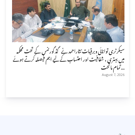
سیکرٹری توانائی وبرقیات نثاراحمد نے گڈ گورننس کے تحت محکمہ
میں بہتری ، شفافیت اور احتساب کے لیے اہم فیصلہ کرتے ہوئے
تمام ماتحت...
August 7, 2026