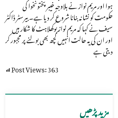
ہوا اور مریم نواز نے بلاوجہ خیبر پختونخوا کی
حکومت کو نشانہ بنانا شروع کر دیا ہے۔ بیرسٹر ڈاکٹر
سیف نے کہا کہ مریم نواز بوکھلاہٹ کا شکار ہیں
اور ان کی یہ حالت انہیں کچھ بھی بولنے پر مجبور کر
دیتی ہے
Post Views:
363
مزید پڑھیں