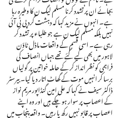
بجائے ان پر تشدد کرنا مسلم لیگ ن کا وطیرہ رہا
ہے۔ انہوں نے مزید کہا کہ دہشت گرد پی ٹی آئی
نہیں بلکہ مسلم لیگ ن ہے جو طلباء پر تشدد کر
رہی ہے۔ اسی قسم کے واقعات ماڈل ٹاؤن
لاہور میں بھی کیے گئے تھے جہاں انصاف کی
فراہمی کو نظر انداز کر کے حاملہ خواتین پر گولیاں
برسا کر انہیں موت کے گھاٹ اتار دیا گیا۔ بیرسٹر
ڈاکٹر سیف نے کہا کہ علی امین گنڈاپور مریم نواز
کے اعصاب پر سوار ہو چکے ہیں اور وہ اپنے
اعصاب پر قابو نہیں رکھ پا رہیں۔ واقعہ پنجاب میں