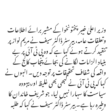
وزیر اعلیٰ خیبر پختونخوا کے مشیر برائے اطلاعات
وتعلقات عامہ، بیرسٹر ڈاکٹر سیف نے مریم نواز پر
تنقید کرتے ہوئے کہا ہے کہ وہ پی ٹی آئی پر بے
بنیاد الزامات لگانے کی بجائے پنجاب کالج کے
واقعہ کی شفاف تحقیقات پر توجہ دیں۔ انہوں نے
کہا کہ پی ٹی آئی نے کبھی بھی غلیظ اور بیہودہ
سیاست کا سہارا نہیں لیا، جو شریف خاندان کا
وطیرہ رہا ہے۔ بیرسٹر ڈاکٹر سیف نے کہا کہ طلبہ