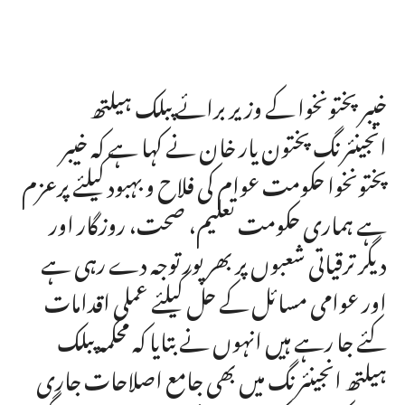
خیبر پختونخوا کے وزیر برائے پبلک ہیلتھ
انجینئرنگ پختون یار خان نے کہا ہے کہ خیبر
پختونخوا حکومت عوام کی فلاح و بہبود کیلئے پرعزم
ہے ہماری حکومت تعلیم، صحت، روزگار اور
دیگر ترقیاتی شعبوں پر بھرپور توجہ دے رہی ہے
اور عوامی مسائل کے حل کیلئے عملی اقدامات
کئے جا رہے ہیں انہوں نے بتایا کہ محکمہ پبلک
ہیلتھ انجینئرنگ میں بھی جامع اصلاحات جاری