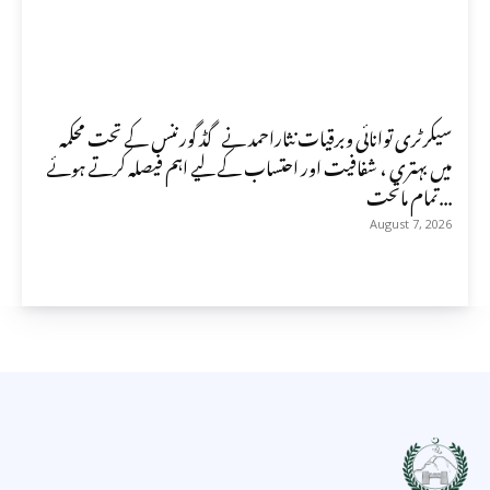
سیکرٹری توانائی وبرقیات نثاراحمد نے گڈ گورننس کے تحت محکمہ
میں بہتری ، شفافیت اور احتساب کے لیے اہم فیصلہ کرتے ہوئے
تمام ماتحت...
August 7, 2026