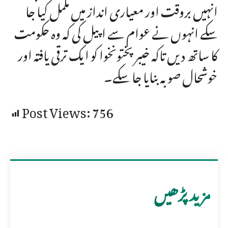
انہیں بروقت اور معیاری انداز میں مکمل کیا جا
سکے انہوں نے عوام سے اپیل کی کہ وہ حکومت
کا ساتھ دیں تاکہ خیبر پختونخوا کو ایک ترقی یافتہ اور
خوشحال صوبہ بنایا جا سکے۔
Post Views:
756
مزید پڑھیں