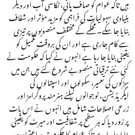
ہیں تاکہ عوام کو صاف پانی، نکاسی آب اور دیگر
بنیادی سہولیات کی فراہمی کو مزید مؤثر اور شفاف
بنایا جا سکے۔ محکمے کے مختلف منصوبوں پر تیزی
سے کام جاری ہے اور ان کی بروقت تکمیل کو
یقینی بنایا جا رہا ہے انہوں نے کہا کہ حکومت نے
کئی نئے ترقیاتی منصوبے شروع کئے ہیں جن میں
سڑکوں کی تعمیر، سکولوں اور اسپتالوں کی
اپگریڈیشن، نوجوانوں کیلئے ہنرمند پروگرامز اور
زرعی اصلاحات شامل ہیں انہوں نے اس بات
پر زور دیا کہ ہر سطح پر شفافیت اور میرٹ کو یقینی
بنایا جا رہا ہے تاکہ عوام کا حکومت پر اعتماد مزید