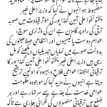
مضبوط ہو انہوں نے کہا کہ وزیر اعلیٰ خیبر
پختونخوا علی آمین گنڈا پور کی مؤثر قیادت میں صوبہ
ترقی کی راہ پر گامزن ہے ان کی وژنری سوچ،
عوام دوست پالیسیوں اور انتظامی صلاحیتوں کی
بدولت صوبے میں نمایاں تبدیلیاں دیکھنے کو مل
رہی ہیں وزیر اعلیٰ خیبر پختونخوا علی آمین گنڈا پور کا
ترقیاتی ایجنڈا عوامی فلاح و بہبود کو اولین ترجیح
دیتا ہے انہوں نے مزید کہا کہ موجودہ حکومت
عوامی خدمت کے جذبے سے سرشار ہے اور ہر
ضلع میں ترقیاتی منصوبوں کی نگرانی جاری ہے تاکہ