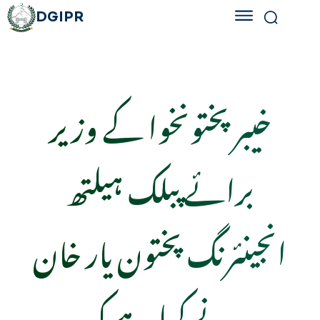
DGIPR
خیبر پختونخوا کے وزیر
برائے پبلک ہیلتھ
انجینئرنگ پختون یار خان
نے کہا ہے کہ