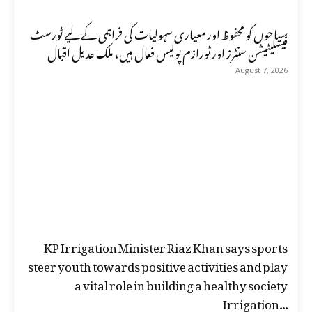
سیاحوں کو محفوظ اور معیاری سہولیات کی فراہمی کے لیے ٹورسٹ
فیسلیٹیشن سنٹرز اور ٹورازم پولیس فعال ہیں، ملک عدیل اقبال
August 7, 2026
KP Irrigation Minister Riaz Khan says sports
steer youth towards positive activities and play
a vital role in building a healthy society
Irrigation...