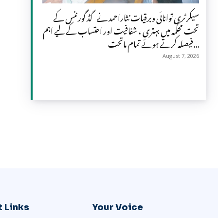
سیکرٹری توانائی وبرقیات نثاراحمد نے گڈ گورننس کے
تحت محکمہ میں بہتری ، شفافیت اور احتساب کے لیے اہم
فیصلہ کرتے ہوئے تمام ماتحت...
August 7, 2026
 Links
Your Voice