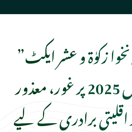
”خیبر پختونخوا زکوٰۃ و عشر ایکٹ
ترمیمی بل 2025 پر غور، معذور
ر اقلیتی برادری کے لیے