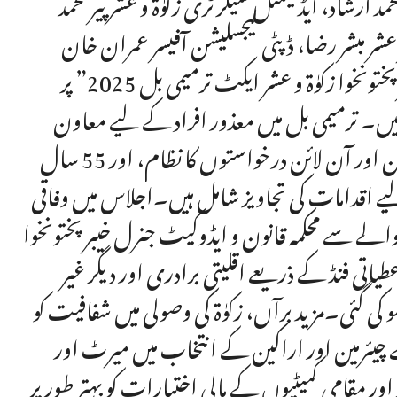
 ارشاد، ایڈیشنل سیکرٹری زکوٰۃ و عشر پیر محمد
عشر مبشر رضا، ڈپٹی لیجسلیشن آفیسر عمران خان
سمیت دیگر متعلقہ حکام نے شرکت کی۔اجلاس میں ”خیبر پختونخوا زکوٰۃ و عشر ایکٹ ترمیمی بل 2025” پر
یں۔ ترمیمی بل میں معذور افراد کے لیے معاون
آلات کی فراہمی، معذور سرٹیفکیٹ کے لیے ون ونڈو آپریشن اور آن لائن درخواستوں کا نظام، اور 55 سال
لیے اقدامات کی تجاویز شامل ہیں۔اجلاس میں وفاقی
الے سے محکمہ قانون و ایڈوکیٹ جنرل خیبر پختونخوا
طیاتی فنڈ کے ذریعے اقلیتی برادری اور دیگر غیر
ی گئی۔مزید برآں، زکوٰۃ کی وصولی میں شفافیت کو
ں موجود 4200 زکوٰۃ کمیٹیوں کے چیئرمین اور اراکین کے انتخاب میں میرٹ اور
 اور مقامی کمیٹیوں کے مالی اختیارات کو بہتر طور پر