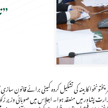
نئی تجاویز زیر غور”
ر پختونخوا کابینہ کی تشکیل کردہ کمیٹی برائے قانون ساز
رت پشاور میں منعقد ہوا۔ اجلاس میں صوبائی وزیر زکوٰ