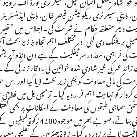
ونخوا شاہ فیصل اتمان خیل، سیکرٹری بورڈ آف ریونیو محمد
، ڈپٹی سیکرٹری ریگولیشن قیصر خان، ڈپٹی ایڈمنسٹریٹر 
یلی بریفنگ دی گئی اور مختلف اہم تجاویز زیر بحث آئ
زائد عمر کی غیر شادی شدہ خواتین کی باوقار زندگی کے 
مت کی مالی معاونت کو بھی زیر بحث لایا گیا اور اس حو
کردار کو نہایت اہم قرار دیا گیا۔ ترمیمی بل میں فلاحی ع
حق سماجی طبقوں کی معاونت کے امکانات پر بھی گفتگو ک
یقینی بنانے، صوبے بھر می
فیت لانے پر زور دیا گیا۔ زکوٰۃ چیئرمین کے تعلیمی معیار