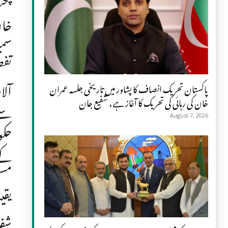
پخت
خان
تفص
پاکستان تحریک انصاف کا پشاور میں تاریخی جلسہ عمران
خان کی رہائی کی تحریک کا آغاز ہے، شفیع جان
سے 
August 7, 2026
حکو
کے 
مست
شفا