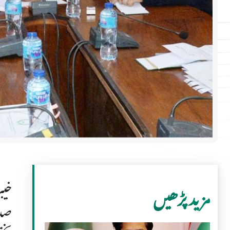
خیب
مزید پڑھیں
صدا