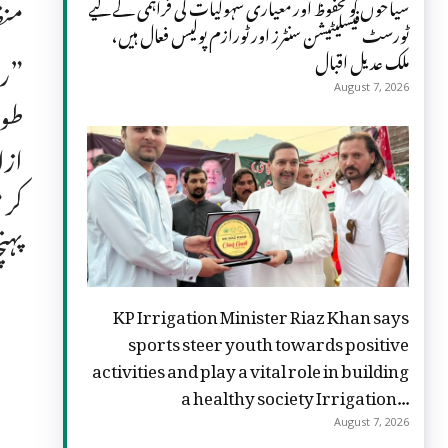
سیاحوں کو محفوظ اور معیاری سہولیات کی فراہمی کے لیے
منظ
ٹورسٹ فیسلیٹیشن سنٹرز اور ٹورازم پولیس فعال ہیں،
ملک عدیل اقبال
”رو
August 7, 2026
طور
ازا
کر 
پہن
KP Irrigation Minister Riaz Khan says
sports steer youth towards positive
activities and play a vital role in building
a healthy society Irrigation...
August 7, 2026