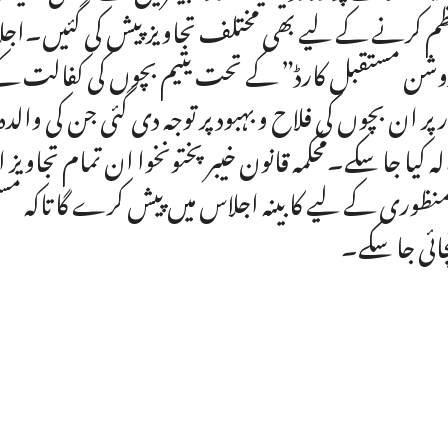
م کرنے کے لیے بھی مختلف تجاویز پیش کی گئیں۔اجل
شن مستقبل کارڈ” کے تحت یتیم بچوں کی کفالت کے
 پر ان بچوں کی فلاح و بہبود پر توجہ دی گئی جن کی وال
لہ کیا جا سکے۔محکمہ قانون خیبر پختونخوا ان تمام تجا
منظوری کے لیے کابینہ اجلاس میں پیش کرے گا تاکہ مستح
چائی جا سکے۔