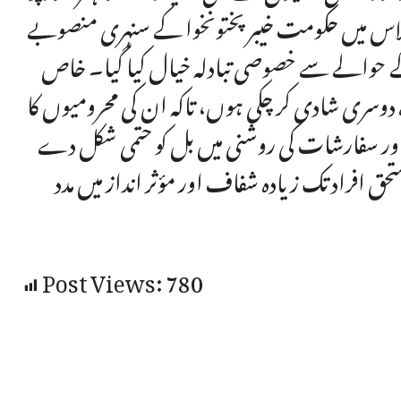
اس میں حکومت خیبر پختونخوا کے سنہری منصوبے
 حوالے سے خصوصی تبادلہ خیال کیا گیا۔ خاص
دہ دوسری شادی کر چکی ہوں، تاکہ ان کی محرومیوں کا
ویز اور سفارشات کی روشنی میں بل کو حتمی شکل دے
ق افراد تک زیادہ شفاف اور مؤثر انداز میں مدد
Post Views:
780