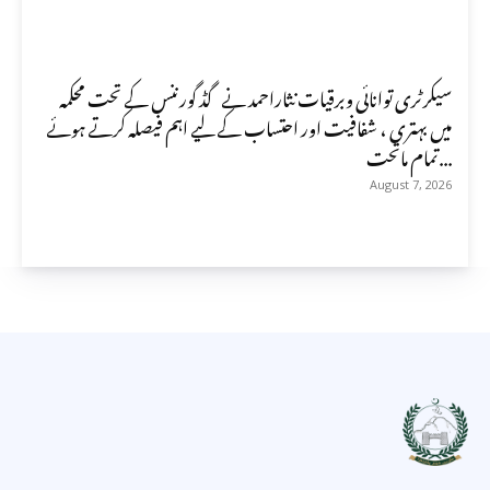
سیکرٹری توانائی وبرقیات نثاراحمد نے گڈ گورننس کے تحت محکمہ
میں بہتری ، شفافیت اور احتساب کے لیے اہم فیصلہ کرتے ہوئے
تمام ماتحت...
August 7, 2026