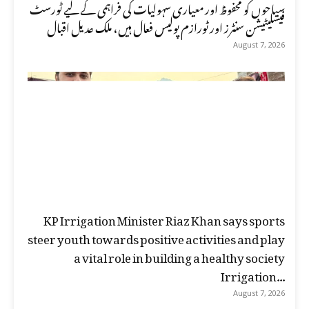
سیاحوں کو محفوظ اور معیاری سہولیات کی فراہمی کے لیے ٹورسٹ
فیسلیٹیشن سنٹرز اور ٹورازم پولیس فعال ہیں، ملک عدیل اقبال
August 7, 2026
KP Irrigation Minister Riaz Khan says sports
steer youth towards positive activities and play
a vital role in building a healthy society
Irrigation...
August 7, 2026