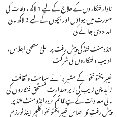
نادار فنکاروں کے علاج کے لیے 1 لاکھ، وفات کی
صورت میں بیواؤں اور بچوں کے لیے 2 لاکھ مالی
امداد دی جائے گی
انڈومنٹ فنڈ کی پیش رفت پر اعلیٰ سطحی اجلاس،
ادیب و فنکاروں کی شرکت
خیبر پختونخوا کے مشیر برائے سیاحت و ثقافت
زاہد چن زیب کی زیر صدارت مستحق فنکاروں کی
مالی معاونت کے لیے قائم کردہ انڈومنٹ فنڈ پر
پیش رفت کا اجلاس خیبر پختونخوا کلچر اینڈ ٹورزم