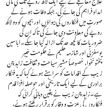
امداد فراہم کی جائے گی، جبکہ وفات ہونے کے
صورت میں فنکاروں کی بیواؤں اور بچوں کو دو لاکھ
روپے کی معاونت دی جائے گی تاکہ ان کی
ضروریات کا کچھ حد تک ازالہ کیا جا سکے۔اباسین
یوسفزئی اور شازمہ حلیم نے حکومت خیبر
پختونخوا، خصوصاً مشیر سیاحت و ثقافت زاہد چن
زیب کے اقدامات کو سراہتے ہوئے کہا کہ یہ فنکار
برادری کے لیے ایک تاریخی اور حوصلہ افزا قدم
ہے۔زاہد چن زیب نے یقین دہانی کرائی کہ
فنکاروں کی عزت و وقار کو برقرار رکھتے ہوئے،