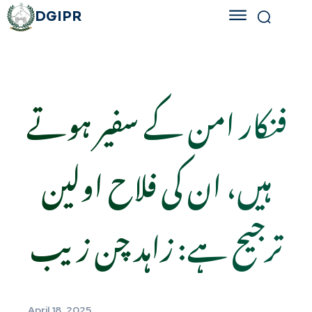
DGIPR
فنکار امن کے سفیر ہوتے
ہیں، ان کی فلاح اولین
ترجیح ہے: زاہد چن زیب
April 18, 2025