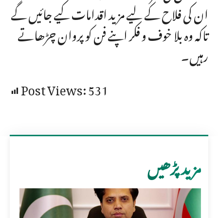
ان کی فلاح کے لیے مزید اقدامات کیے جائیں گے
تاکہ وہ بلا خوف و فکر اپنے فن کو پروان چڑھاتے
رہیں۔
Post Views:
531
مزید پڑھیں