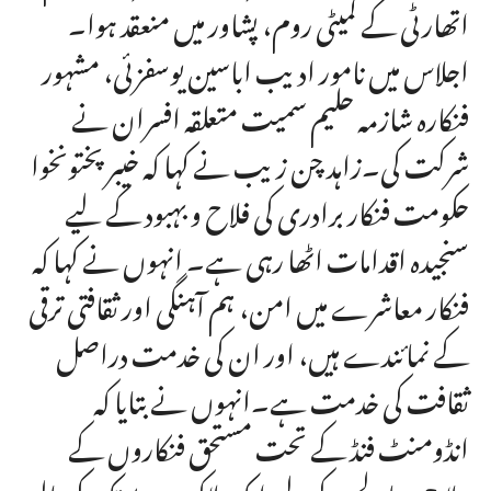
اتھارٹی کے کمیٹی روم، پشاور میں منعقد ہوا۔
اجلاس میں نامور ادیب اباسین یوسفزئی، مشہور
فنکارہ شازمہ حلیم سمیت متعلقہ افسران نے
شرکت کی۔زاہد چن زیب نے کہا کہ خیبر پختونخوا
حکومت فنکار برادری کی فلاح و بہبود کے لیے
سنجیدہ اقدامات اٹھا رہی ہے۔ انہوں نے کہا کہ
فنکار معاشرے میں امن، ہم آہنگی اور ثقافتی ترقی
کے نمائندے ہیں، اور ان کی خدمت دراصل
ثقافت کی خدمت ہے۔انہوں نے بتایا کہ
انڈومنٹ فنڈ کے تحت مستحق فنکاروں کے
علاج معالجے کے لیے ایک لاکھ روپے تک کی مالی