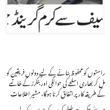
راستوں کو محفوظ بنانے کے لیے دونوں فریقین کو
مل کر بھاری اسلحے کی حوالگی اور بنکرز کے خاتمے
کے طریقہ کار پر اتفاق کرنا ہوگا، مشیر اطلاعات
صوبائی حکومت ضلع کرم کے عوام کے لیے