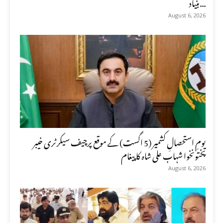
بنیاد...
August 6, 2026
یومِ استحصالِ کشمیر (5 اگست) کے موقع پرچیف سیکرٹری خیبر
پختونخوا شہاب علی شاہ کا پیغام
August 6, 2026