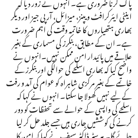
پاک کرنا ضروری ہے۔ انہوں نے زور دیا کہ
اینٹی ایئرکرافٹ ویپنز، میزائل، آر پی جیز اور دیگر
بھاری ہتھیاروں کا خاتمہ وقت کی اہم ضرورت
ہے۔ ان کے مطابق، بنکرز کی مسماری کے بغیر
علاقے میں پائیدار امن ممکن نہیں۔انہوں نے
واضح کیا کہ بھاری اسلحے کی حوالگی اور بنکرز کے
خاتمے کے بغیر مرکزی شاہراہ کو عوام کی آمد و رفت
کے لیے نہیں کھولا جا سکتا۔ انہوں نے کہا کہ
اسلحے کی واپسی کے حوالے سے تحفظات کو دور
کرنے کی کوششیں جاری ہیں جسے جلد حل کر لیا
جائے گا۔ بیرسٹر ڈاکٹر سیف نے کہا کہ امن کا