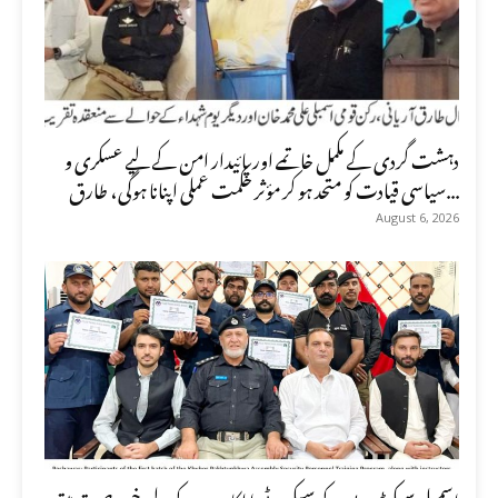
دہشت گردی کے مکمل خاتمے اور پائیدار امن کے لیے عسکری و
سیاسی قیادت کو متحد ہو کر مؤثر حکمت عملی اپنانا ہوگی، طارق...
August 6, 2026
اسمبلی سیکرٹریٹ کے سیکیورٹی اہلکاروں کے لیے خصوصی تربیتی