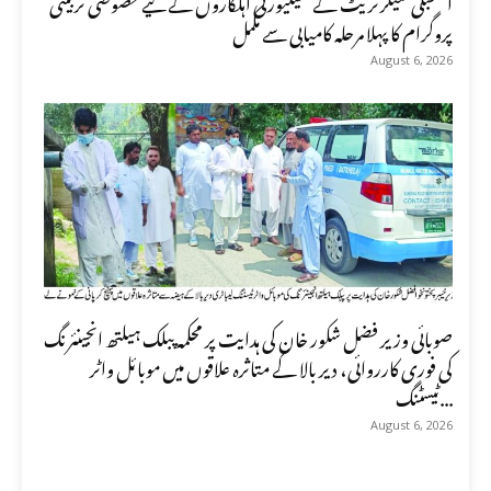
پروگرام کا پہلا مرحلہ کامیابی سے مکمل
August 6, 2026
صوبائی وزیر فضل شکور خان کی ہدایت پر محکمہ پبلک ہیلتھ انجینئرنگ
کی فوری کارروائی، دیر بالا کے متاثرہ علاقوں میں موبائل واٹر
ٹیسٹنگ...
August 6, 2026