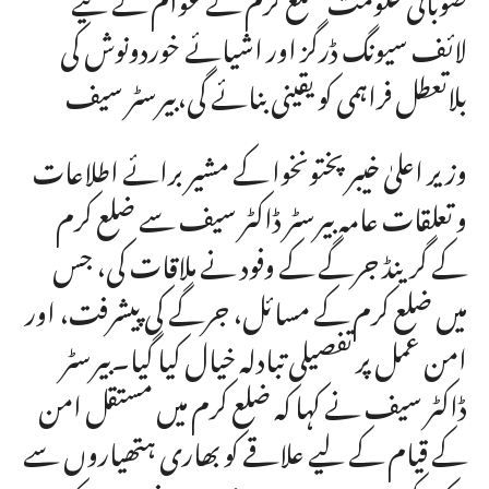
لائف سیونگ ڈرگز اور اشیائے خوردونوش کی
بلاتعطل فراہمی کو یقینی بنائے گی،بیرسٹر سیف
وزیر اعلیٰ خیبر پختونخوا کے مشیر برائے اطلاعات
و تعلقات عامہ بیرسٹر ڈاکٹر سیف سے ضلع کرم
کے گرینڈ جرگے کے وفود نے ملاقات کی، جس
میں ضلع کرم کے مسائل، جرگے کی پیشرفت، اور
امن عمل پر تفصیلی تبادلہ خیال کیا گیا۔بیرسٹر
ڈاکٹر سیف نے کہا کہ ضلع کرم میں مستقل امن
کے قیام کے لیے علاقے کو بھاری ہتھیاروں سے