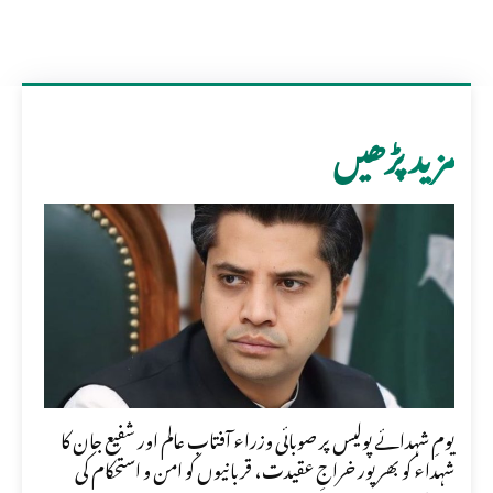
مزید پڑھیں
یومِ شہدائے پولیس پر صوبائی وزراء آفتاب عالم اور شفیع جان کا
شہداء کو بھرپور خراجِ عقیدت، قربانیوں کو امن و استحکام کی