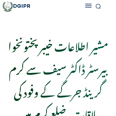
DGIPR
مشیر اطلاعات خیبر پختونخوا
بیرسٹر ڈاکٹر سیف سے کرم
گرینڈ جرگے کے وفود کی
ملاقات، ضلع کرم میں