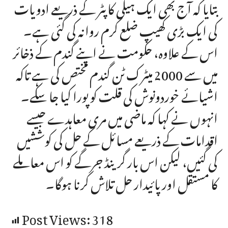
بتایا کہ آج بھی ایک ہیلی کاپٹر کے ذریعے ادویات
کی ایک بڑی کھیپ ضلع کرم روانہ کی گئی ہے۔
اس کے علاوہ، حکومت نے اپنے گندم کے ذخائر
میں سے 2000 میٹرک ٹن گندم مختص کی ہے تاکہ
اشیائے خوردونوش کی قلت کو پورا کیا جا سکے۔
انہوں نے کہا کہ ماضی میں مری معاہدے جیسے
اقدامات کے ذریعے مسائل کے حل کی کوششیں
کی گئیں، لیکن اس بار گرینڈ جرگے کو اس معاملے
کا مستقل اور پائیدار حل تلاش کرنا ہوگا۔
Post Views:
318