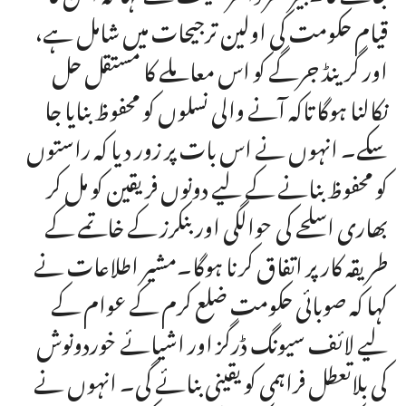
قیام حکومت کی اولین ترجیحات میں شامل ہے،
اور گرینڈ جرگے کو اس معاملے کا مستقل حل
نکالنا ہوگا تاکہ آنے والی نسلوں کو محفوظ بنایا جا
سکے۔ انہوں نے اس بات پر زور دیا کہ راستوں
کو محفوظ بنانے کے لیے دونوں فریقین کو مل کر
بھاری اسلحے کی حوالگی اور بنکرز کے خاتمے کے
طریقہ کار پر اتفاق کرنا ہوگا۔مشیر اطلاعات نے
کہا کہ صوبائی حکومت ضلع کرم کے عوام کے
لیے لائف سیونگ ڈرگز اور اشیائے خوردونوش
کی بلاتعطل فراہمی کو یقینی بنائے گی۔ انہوں نے